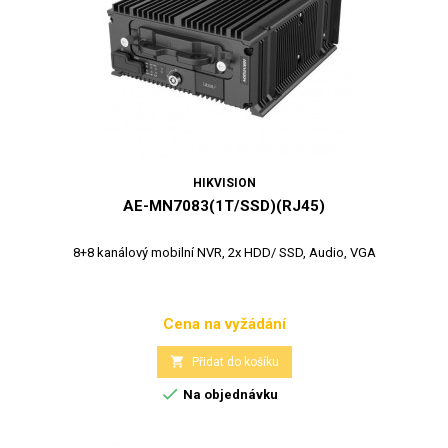
HIKVISION
AE-MN7083(1T/SSD)(RJ45)
8+8 kanálový mobilní NVR, 2x HDD/ SSD, Audio, VGA
Cena na vyžádání
Cena

Přidat do košíku

Na objednávku