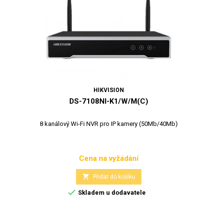
HIKVISION
DS-7108NI-K1/W/M(C)
8 kanálový Wi-Fi NVR pro IP kamery (50Mb/40Mb)
Cena na vyžádání
Cena

Přidat do košíku

Skladem u dodavatele