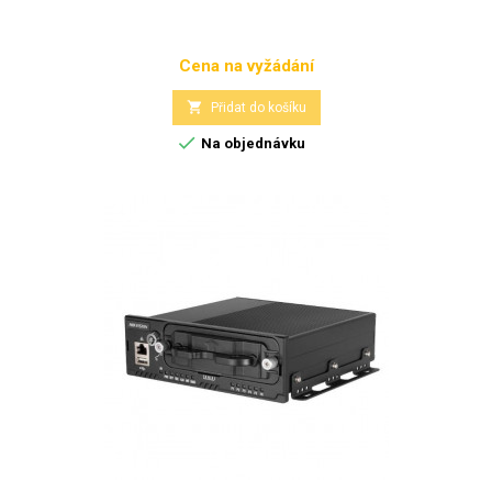
Cena na vyžádání
Cena

Přidat do košíku

Na objednávku