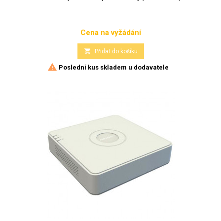
Cena na vyžádání
Cena

Přidat do košíku

Poslední kus skladem u dodavatele