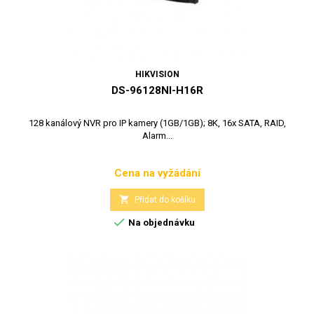
HIKVISION
DS-96128NI-H16R
128 kanálový NVR pro IP kamery (1GB/1GB); 8K, 16x SATA, RAID,
Alarm...
Cena na vyžádání
Cena

Přidat do košíku

Na objednávku