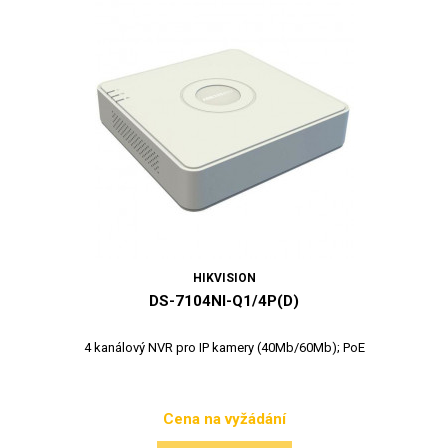
HIKVISION
DS-7104NI-Q1/4P(D)
4 kanálový NVR pro IP kamery (40Mb/60Mb); PoE
Cena na vyžádání
Cena