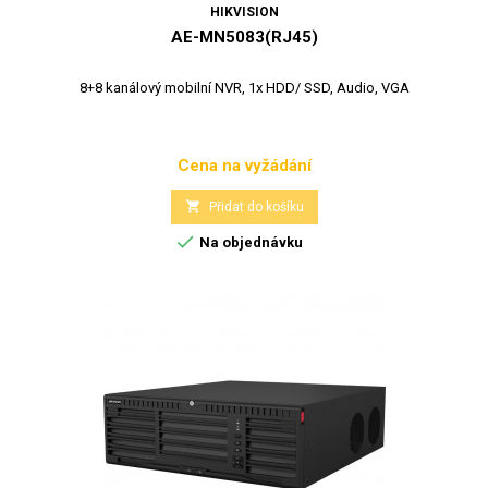
HIKVISION
AE-MN5083(RJ45)
8+8 kanálový mobilní NVR, 1x HDD/ SSD, Audio, VGA
Cena na vyžádání
Cena

Přidat do košíku

Na objednávku