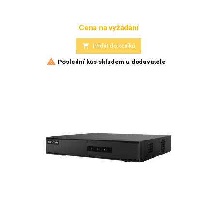
Cena na vyžádání
Cena

Přidat do košíku

Poslední kus skladem u dodavatele