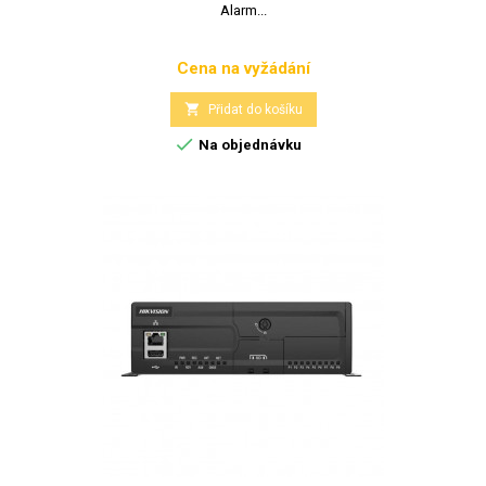
Alarm...
Cena na vyžádání
Cena

Přidat do košíku

Na objednávku