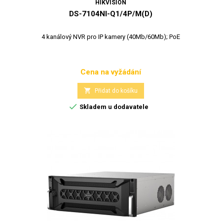
HIKVISION
DS-7104NI-Q1/4P/M(D)
4 kanálový NVR pro IP kamery (40Mb/60Mb); PoE
Cena na vyžádání
Cena

Přidat do košíku

Skladem u dodavatele