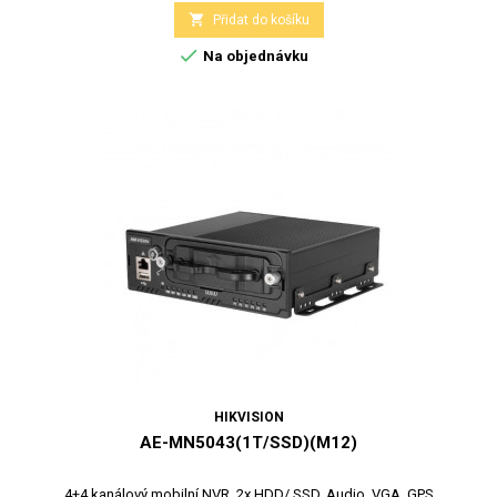

Přidat do košíku

Na objednávku
HIKVISION
AE-MN5043(1T/SSD)(M12)
4+4 kanálový mobilní NVR, 2x HDD/ SSD, Audio, VGA, GPS