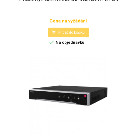
Cena na vyžádání
Cena

Přidat do košíku

Na objednávku