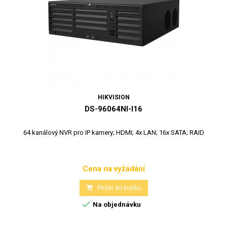
HIKVISION
DS-96064NI-I16
64 kanálový NVR pro IP kamery; HDMI; 4x LAN; 16x SATA; RAID
Cena na vyžádání
Cena

Přidat do košíku

Na objednávku