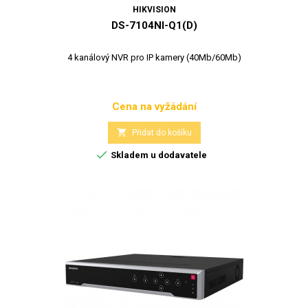
HIKVISION
DS-7104NI-Q1(D)
4 kanálový NVR pro IP kamery (40Mb/60Mb)
Cena na vyžádání
Cena

Přidat do košíku

Skladem u dodavatele