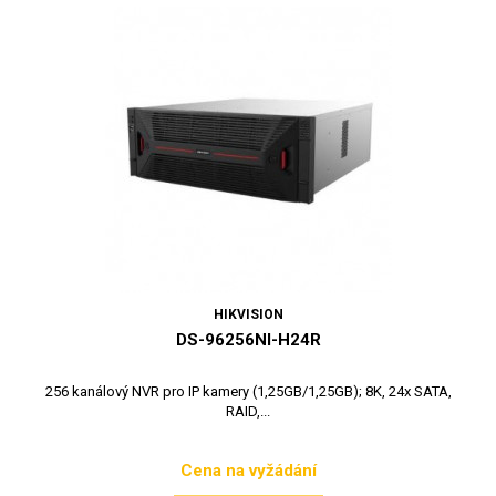
HIKVISION
DS-96256NI-H24R
256 kanálový NVR pro IP kamery (1,25GB/1,25GB); 8K, 24x SATA,
RAID,...
Cena na vyžádání
Cena