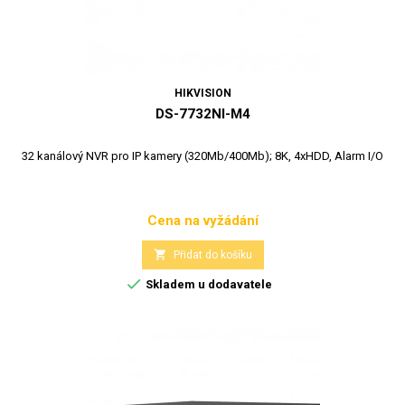
HIKVISION
DS-7732NI-M4
32 kanálový NVR pro IP kamery (320Mb/400Mb); 8K, 4xHDD, Alarm I/O
Cena na vyžádání
Cena

Přidat do košíku

Skladem u dodavatele