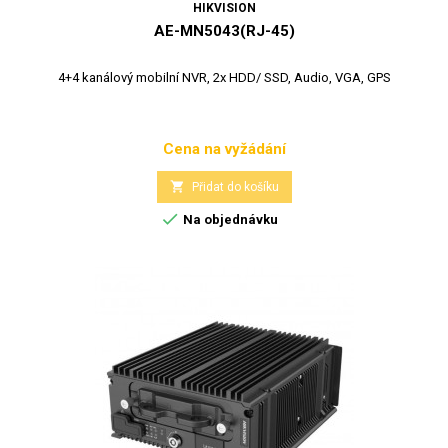
HIKVISION
AE-MN5043(RJ-45)
4+4 kanálový mobilní NVR, 2x HDD/ SSD, Audio, VGA, GPS
Cena na vyžádání
Cena

Přidat do košíku

Na objednávku