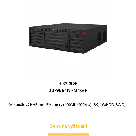
HIKVISION
DS-9664NI-M16/R
64 kanálový NVR pro IP kamery (400Mb/400Mb); 8K, 16xHDD, RAID,...
Cena na vyžádání
Cena