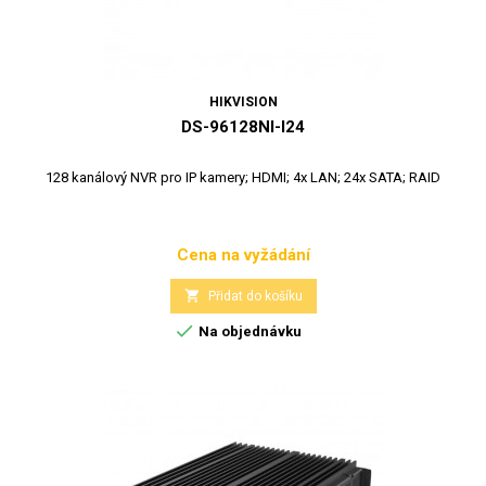
HIKVISION
DS-96128NI-I24
128 kanálový NVR pro IP kamery; HDMI; 4x LAN; 24x SATA; RAID
Cena na vyžádání
Cena

Přidat do košíku

Na objednávku