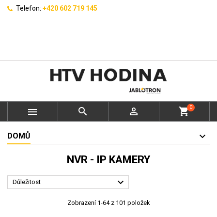
Telefon:
+420 602 719 145
0



shopping_cart
DOMŮ
NVR - IP KAMERY

Důležitost
Zobrazení 1-64 z 101 položek