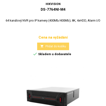
HIKVISION
DS-7764NI-M4
64 kanálový NVR pro IP kamery (400Mb/400Mb); 8K, 4xHDD, Alarm I/O
Cena na vyžádání
Cena

Přidat do košíku

Skladem u dodavatele