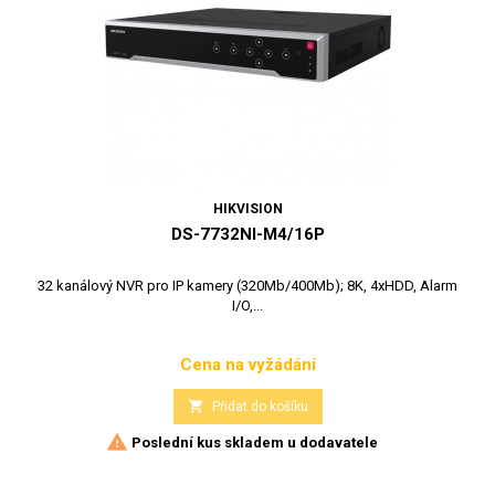
HIKVISION
DS-7732NI-M4/16P
32 kanálový NVR pro IP kamery (320Mb/400Mb); 8K, 4xHDD, Alarm
I/O,...
Cena na vyžádání
Cena

Přidat do košíku

Poslední kus skladem u dodavatele