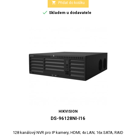

Přidat do košíku

Skladem u dodavatele
HIKVISION
DS-96128NI-I16
128 kanálový NVR pro IP kamery; HDMI; 4x LAN; 16x SATA; RAID