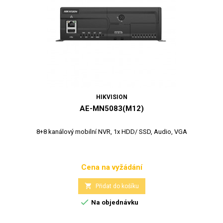
HIKVISION
AE-MN5083(M12)
8+8 kanálový mobilní NVR, 1x HDD/ SSD, Audio, VGA
Cena na vyžádání
Cena

Přidat do košíku

Na objednávku