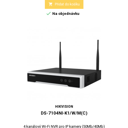

Přidat do košíku

Na objednávku
HIKVISION
DS-7104NI-K1/W/M(C)
4 kanálový Wi-Fi NVR pro IP kamery (50Mb/40Mb)