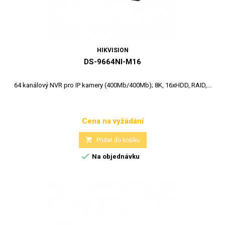
HIKVISION
DS-9664NI-M16
64 kanálový NVR pro IP kamery (400Mb/400Mb); 8K, 16xHDD, RAID,...
Cena na vyžádání
Cena

Přidat do košíku

Na objednávku