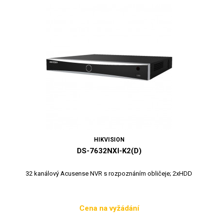
HIKVISION
DS-7632NXI-K2(D)
32 kanálový Acusense NVR s rozpoznáním obličeje; 2xHDD
Cena na vyžádání
Cena