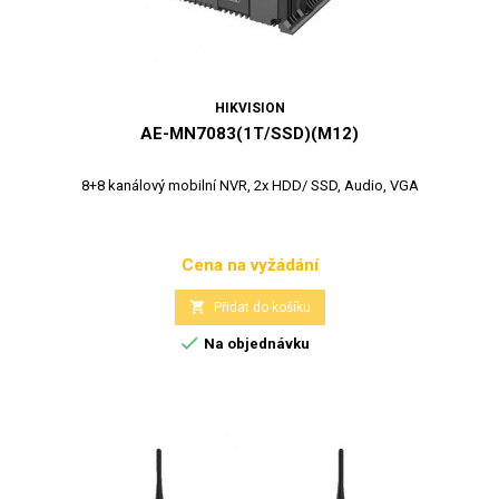
HIKVISION
AE-MN7083(1T/SSD)(M12)
8+8 kanálový mobilní NVR, 2x HDD/ SSD, Audio, VGA
Cena na vyžádání
Cena

Přidat do košíku

Na objednávku