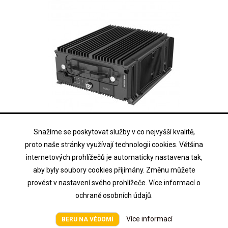
Snažíme se poskytovat služby v co nejvyšší kvalitě,
HIKVISION
proto naše stránky využívají technologii cookies. Většina
AE-MN7083(M12)
internetových prohlížečů je automaticky nastavena tak,
aby byly soubory cookies příjímány. Změnu můžete
8+8 kanálový mobilní NVR, 2x HDD/ SSD, Audio, VGA
provést v nastavení svého prohlížeče. Více informací o
ochraně osobních údajů.
Cena na vyžádání
Cena
Více informací
BERU NA VĚDOMÍ