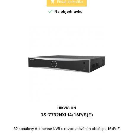

Přidat do košíku

Na objednávku
HIKVISION
DS-7732NXI-I4/16P/S(E)
32 kanálový Acusense NVR s rozpoznáváním obličeje; 16xPoE