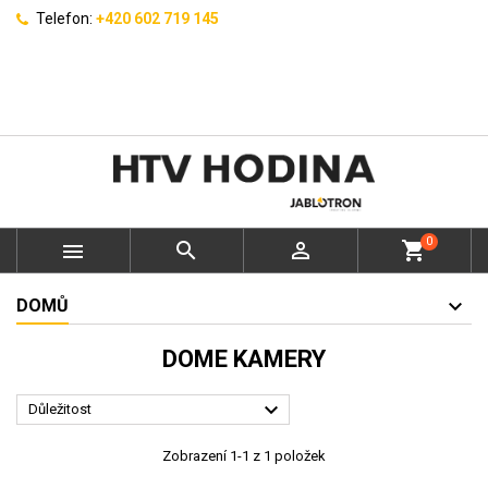
Telefon:
+420 602 719 145
0



shopping_cart
DOMŮ
DOME KAMERY

Důležitost
Zobrazení 1-1 z 1 položek