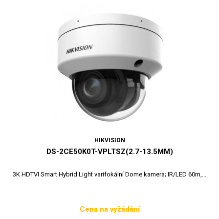
HIKVISION
DS-2CE50K0T-VPLTSZ(2.7-13.5MM)
3K HDTVI Smart Hybrid Light varifokální Dome kamera; IR/LED 60m,...
Cena na vyžádání
Cena