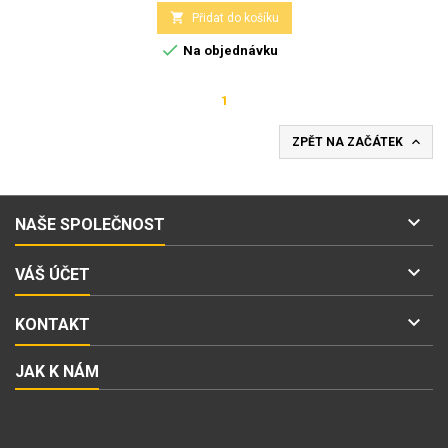

Přidat do košíku

Na objednávku
1

ZPĚT NA ZAČÁTEK

NAŠE SPOLEČNOST

VÁŠ ÚČET

KONTAKT
JAK K NÁM