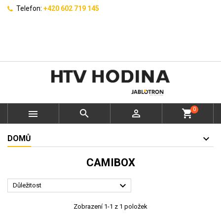
Telefon:
+420 602 719 145
0



shopping_cart
DOMŮ
CAMIBOX

Důležitost
Zobrazení 1-1 z 1 položek