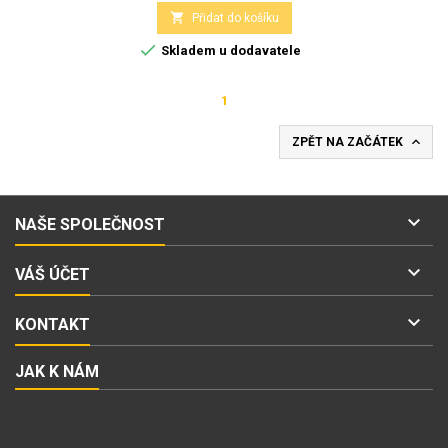

Přidat do košíku

Skladem u dodavatele
1

ZPĚT NA ZAČÁTEK

NAŠE SPOLEČNOST

VÁŠ ÚČET

KONTAKT
JAK K NÁM