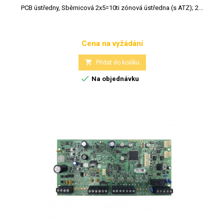
PCB ústředny, Sběrnicová 2x5=10ti zónová ústředna (s ATZ); 2...
Cena na vyžádání
Cena

Přidat do košíku

Na objednávku