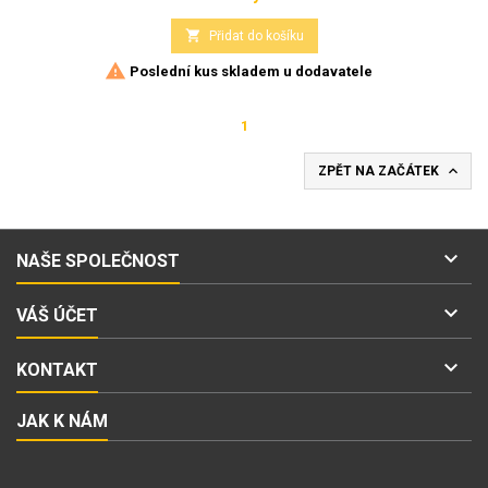

Přidat do košíku

Poslední kus skladem u dodavatele
1

ZPĚT NA ZAČÁTEK

NAŠE SPOLEČNOST

VÁŠ ÚČET

KONTAKT
JAK K NÁM