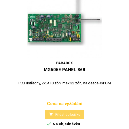
PARADOX
MG505E PANEL 868
PCB ústředny, 2x5=10 zón, max.32 zón, na desce 4xPGM
Cena na vyžádání
Cena

Přidat do košíku

Na objednávku