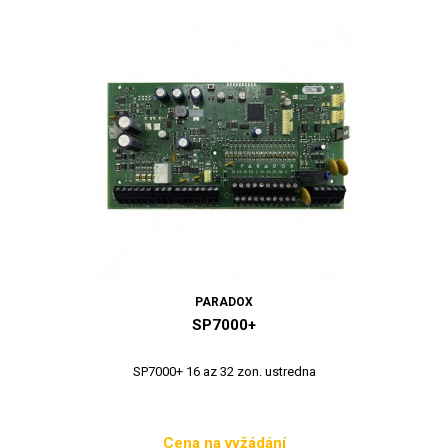
PARADOX
SP7000+
SP7000+ 16 az 32 zon. ustredna
Cena na vyžádání
Cena