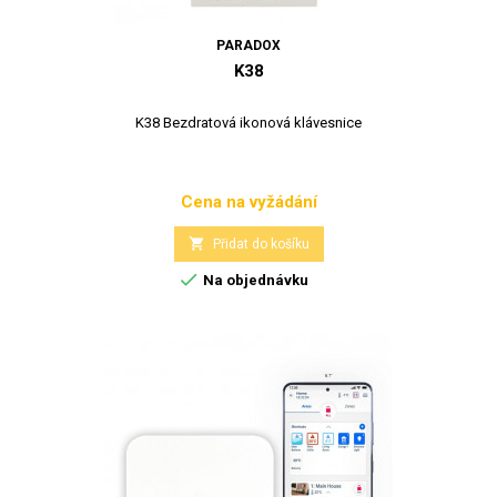
PARADOX
K38
K38 Bezdratová ikonová klávesnice
Cena na vyžádání
Cena

Přidat do košíku

Na objednávku