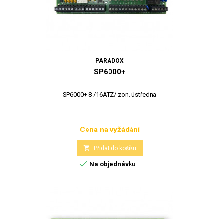
PARADOX
SP6000+
SP6000+ 8 /16ATZ/ zon. ústředna
Cena na vyžádání
Cena

Přidat do košíku

Na objednávku