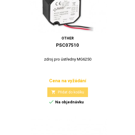
OTHER
PSC07510
zdroj pro ústředny MG6250
Cena na vyžádání
Cena

Přidat do košíku

Na objednávku