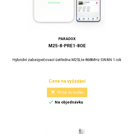
PARADOX
M25-8-PRE1-8OE
Hybridní zabezpečovací ústředna M25Lte 868MHz SWAN 1 rok
Cena na vyžádání
Cena

Přidat do košíku

Na objednávku