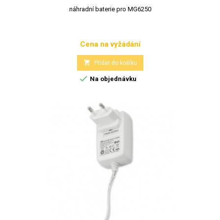
náhradní baterie pro MG6250
Cena na vyžádání
Cena

Přidat do košíku

Na objednávku