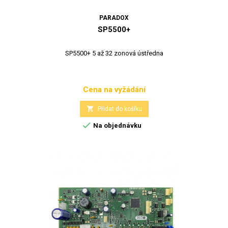
PARADOX
SP5500+
SP5500+ 5 až 32 zonová ústředna
Cena na vyžádání
Cena

Přidat do košíku

Na objednávku