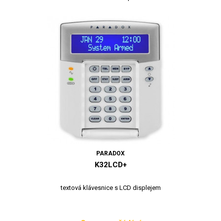
PARADOX
K32LCD+
textová klávesnice s LCD displejem