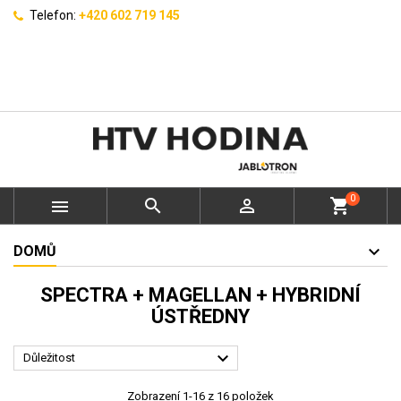
Telefon:
+420 602 719 145
0



shopping_cart
DOMŮ
SPECTRA + MAGELLAN + HYBRIDNÍ
ÚSTŘEDNY

Důležitost
Zobrazení 1-16 z 16 položek