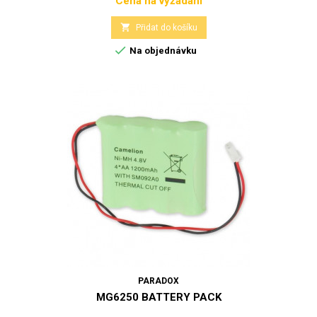
Cena na vyžádání
Cena

Přidat do košíku

Na objednávku
PARADOX
MG6250 BATTERY PACK