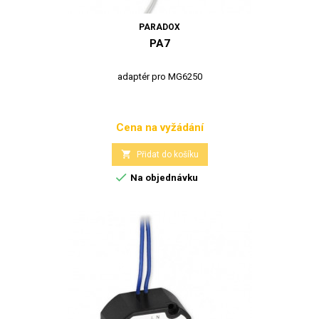
PARADOX
PA7
adaptér pro MG6250
Cena na vyžádání
Cena

Přidat do košíku

Na objednávku