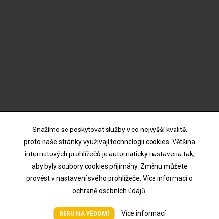
ODBĚR NOVINEK
Snažíme se poskytovat služby v co nejvyšší kvalitě,
proto naše stránky využívají technologii cookies. Většina
internetových prohlížečů je automaticky nastavena tak,
Souhlasím s podmínkami a zásadami ochrany osobních
aby byly soubory cookies příjímány. Změnu můžete
údajů
provést v nastavení svého prohlížeče. Více informací o
ochraně osobních údajů.
Všechna práva vyhrazena © HTV Hodina 2026
Více informací
BERU NA VĚDOMÍ