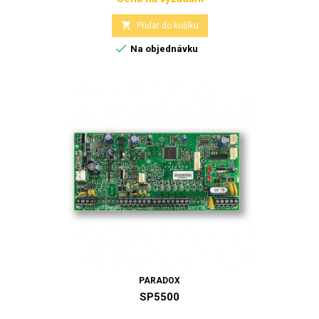
Cena

Přidat do košíku

Na objednávku
PARADOX
SP5500