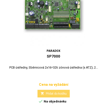
PARADOX
SP7000
PCB ústředny, Sběrnicová 2x16=32ti zónová ústředna (s ATZ); 2...
Cena na vyžádání
Cena

Přidat do košíku

Na objednávku