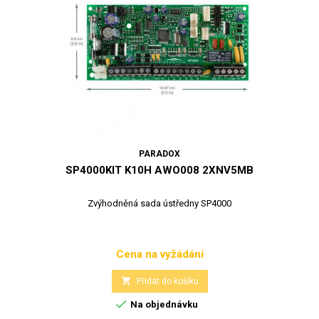
PARADOX
SP4000KIT K10H AWO008 2XNV5MB
Zvýhodněná sada ústředny SP4000
Cena na vyžádání
Cena

Přidat do košíku

Na objednávku