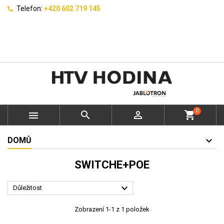
Telefon:
+420 602 719 145
0



shopping_cart
DOMŮ
SWITCHE+POE

Důležitost
Zobrazení 1-1 z 1 položek