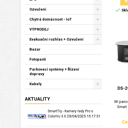

Ozvučení
Skl
Chytrá domácnost - IoT
VÝPRODEJ
Evakuační rozhlas + Ozvučení
Bazar
Fotopasti
Parkovací systémy + Řízení
dopravy
Kabely
DS-2
AKTUALITY
3K pano
Smart 
SmartTry - Kamery řady Pro s
29/04/2025 15:17:51
ColorVu 3.0
Ce