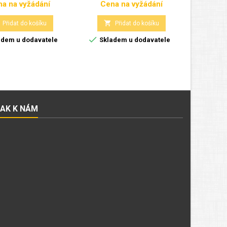
a na vyžádání
Cena na vyžádání
Cena
Cena

Přidat do košíku
Přidat do košíku

dem u dodavatele
Skladem u dodavatele
JAK K NÁM