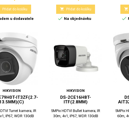



Přidat do košíku
Přidat do košíku


adem u dodavatele
Na objednávku
HIKVISION
HIKVISION
79H0T-IT3ZF(2.7-
DS-2CE16H8T-
D
13.5MM)(C)
ITF(2.8MM)
AIT3
DTVI Turret kamera; IR
5MPix HDTVI Bullet kamera; IR
5MPix HD
v1, IP67, WDR 130dB
30m, 4v1, IP67, WDR 130dB
60m, 4