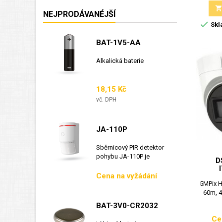
NEJPRODÁVANÉJŠÍ

Skl
BAT-1V5-AA
Alkalická baterie
Cena
18,15 Kč
vč. DPH
JA-110P
Sběrnicový PIR detektor
pohybu JA-110P je
D
sběrnicový detektor...
Cena
Cena na vyžádání
5MPix H
60m, 4
BAT-3V0-CR2032
Ce