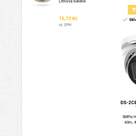
Lithiová baterie
Cena
15,73 Kč

Skl
vč. DPH
DS-2CE
5MPix H
60m, 4