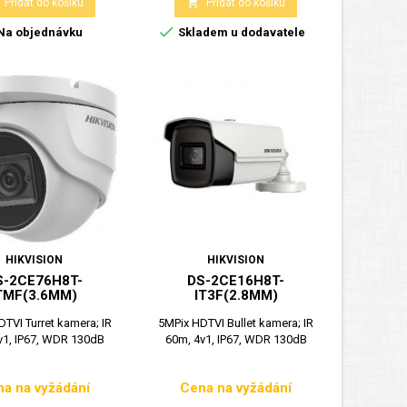

Přidat do košíku
Přidat do košíku

Na objednávku
Skladem u dodavatele
HIKVISION
HIKVISION
S-2CE76H8T-
DS-2CE16H8T-
TMF(3.6MM)
IT3F(2.8MM)
TVI Turret kamera; IR
5MPix HDTVI Bullet kamera; IR
v1, IP67, WDR 130dB
60m, 4v1, IP67, WDR 130dB
a na vyžádání
Cena na vyžádání
Cena
Cena