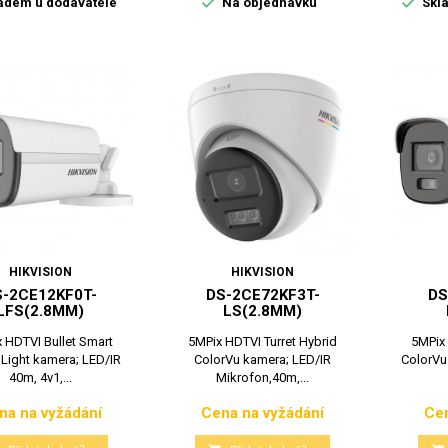


adem u dodavatele
Na objednávku
Skla
HIKVISION
HIKVISION
S-2CE12KF0T-
DS-2CE72KF3T-
DS
LFS(2.8MM)
LS(2.8MM)
 HDTVI Bullet Smart
5MPix HDTVI Turret Hybrid
5MPix 
 Light kamera; LED/IR
ColorVu kamera; LED/IR
ColorVu
40m, 4v1,...
Mikrofon,40m,...
na na vyžádání
Cena na vyžádání
Cen
Cena
Cena