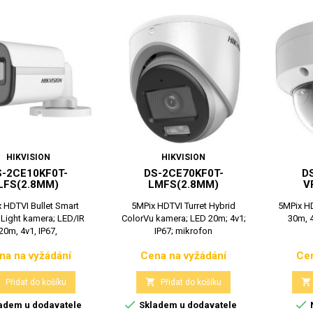
HIKVISION
HIKVISION
S-2CE10KF0T-
DS-2CE70KF0T-
D
LFS(2.8MM)
LMFS(2.8MM)
V
 HDTVI Bullet Smart
5MPix HDTVI Turret Hybrid
5MPix H
 Light kamera; LED/IR
ColorVu kamera; LED 20m; 4v1;
30m, 4
20m, 4v1, IP67,
IP67; mikrofon
na na vyžádání
Cena na vyžádání
Cen
Cena
Cena



Přidat do košíku
Přidat do košíku


adem u dodavatele
Skladem u dodavatele