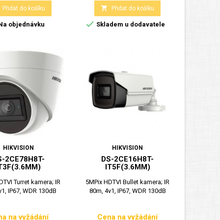

Přidat do košíku
Přidat do košíku

Na objednávku
Skladem u dodavatele
HIKVISION
HIKVISION
S-2CE78H8T-
DS-2CE16H8T-
T3F(3.6MM)
IT5F(3.6MM)
TVI Turret kamera; IR
5MPix HDTVI Bullet kamera; IR
v1, IP67, WDR 130dB
80m, 4v1, IP67, WDR 130dB
a na vyžádání
Cena na vyžádání
Cena
Cena