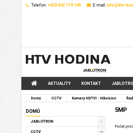
Telefon:
+420 602 719 145
E-mail:
info@htv-hod
AKTUALITY
KONTAKT
JABLOTR
Domů
CCTV
Kamery HDTVI - Hikvision
Řad
5MP
DOMŮ
JABLOTRON
Počet prod
CCTV