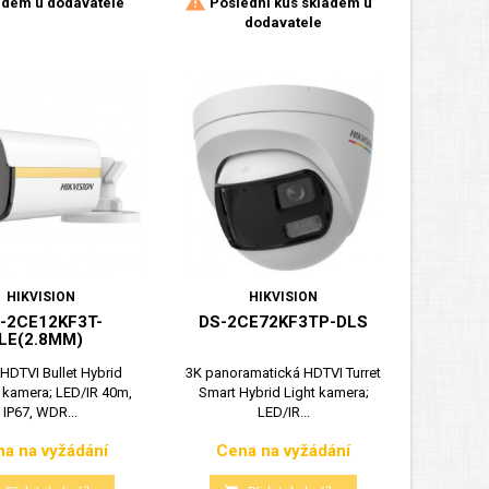

dem u dodavatele
Poslední kus skladem u
dodavatele
HIKVISION
HIKVISION
-2CE12KF3T-
DS-2CE72KF3TP-DLS
LE(2.8MM)
HDTVI Bullet Hybrid
3K panoramatická HDTVI Turret
 kamera; LED/IR 40m,
Smart Hybrid Light kamera;
IP67, WDR...
LED/IR...
a na vyžádání
Cena na vyžádání
Cena
Cena