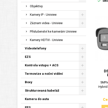

Skl
Objektivy
Kamery IP - Uniview
Záznam videa - Uniview
Příslušenství ke kamerám Uniview
Kamery HDTVI - Uniview
Videotelefony
EZS
Kontrola vstupu + ACS
D
Termovize a noční vidění
Boxy
5MPix
Hybrid
Strukturovaná kabeláž
Kamera do auta
Ce
EPS