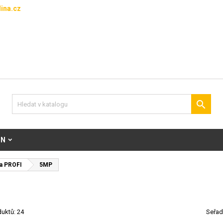
ina.cz

ON
a PROFI
5MP
uktů: 24
Seřad