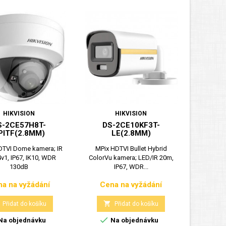
HIKVISION
HIKVISION
S-2CE57H8T-
DS-2CE10KF3T-
PITF(2.8MM)
LE(2.8MM)
DTVI Dome kamera; IR
MPix HDTVI Bullet Hybrid
v1, IP67, IK10, WDR
ColorVu kamera; LED/IR 20m,
130dB
IP67, WDR...
a na vyžádání
Cena na vyžádání
Cena
Cena

Přidat do košíku
Přidat do košíku

Na objednávku
Na objednávku