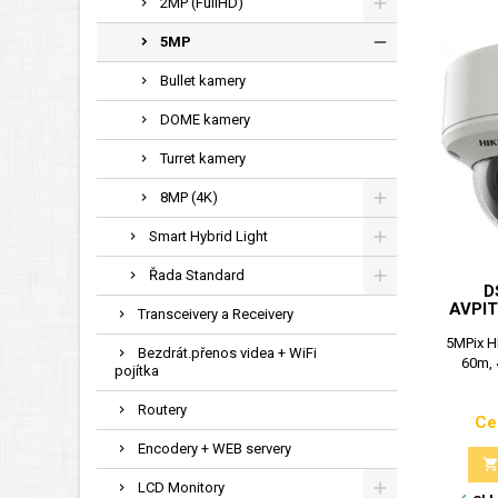
2MP (FullHD)
5MP
Bullet kamery
DOME kamery
Turret kamery
8MP (4K)
Smart Hybrid Light
Řada Standard
D
AVPIT
Transceivery a Receivery
5MPix H
Bezdrát.přenos videa + WiFi
60m, 
pojítka
Routery
Ce
Encodery + WEB servery
LCD Monitory