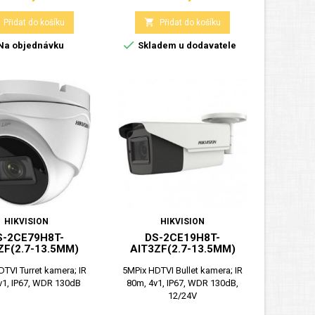

Přidat do košíku
Přidat do košíku

Na objednávku
Skladem u dodavatele
HIKVISION
HIKVISION
S-2CE79H8T-
DS-2CE19H8T-
ZF(2.7-13.5MM)
AIT3ZF(2.7-13.5MM)
TVI Turret kamera; IR
5MPix HDTVI Bullet kamera; IR
v1, IP67, WDR 130dB
80m, 4v1, IP67, WDR 130dB,
12/24V