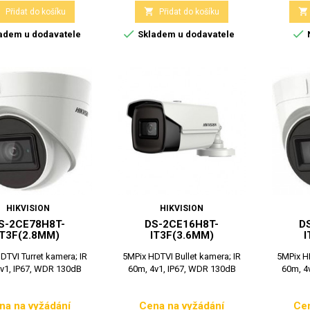



Přidat do košíku
Přidat do košíku


adem u dodavatele
Skladem u dodavatele
HIKVISION
HIKVISION
S-2CE78H8T-
DS-2CE16H8T-
D
IT3F(2.8MM)
IT3F(3.6MM)
I
DTVI Turret kamera; IR
5MPix HDTVI Bullet kamera; IR
5MPix HD
v1, IP67, WDR 130dB
60m, 4v1, IP67, WDR 130dB
60m, 4
na na vyžádání
Cena na vyžádání
Cen
Cena
Cena