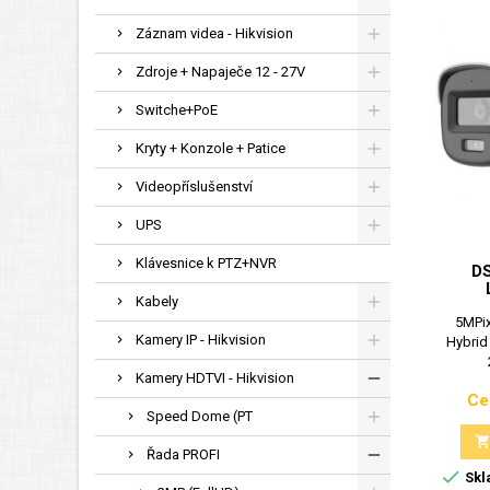
Záznam videa - Hikvision
Zdroje + Napaječe 12 - 27V
Switche+PoE
Kryty + Konzole + Patice
Videopříslušenství
UPS
Klávesnice k PTZ+NVR
D
Kabely
5MPix
Kamery IP - Hikvision
Hybrid
Kamery HDTVI - Hikvision
Ce
Speed Dome (PT
Řada PROFI

Skl