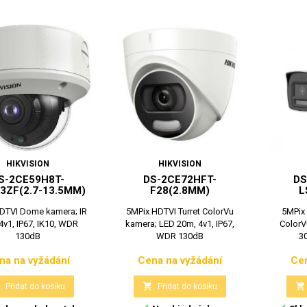
HIKVISION
HIKVISION
S-2CE59H8T-
DS-2CE72HFT-
DS
3ZF(2.7-13.5MM)
F28(2.8MM)
L
DTVI Dome kamera; IR
5MPix HDTVI Turret ColorVu
5MPix 
4v1, IP67, IK10, WDR
kamera; LED 20m, 4v1, IP67,
ColorV
130dB
WDR 130dB
30
na na vyžádání
Cena na vyžádání
Cen
Cena
Cena



Přidat do košíku
Přidat do košíku