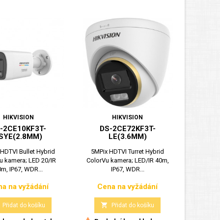
HIKVISION
HIKVISION
-2CE10KF3T-
DS-2CE72KF3T-
SYE(2.8MM)
LE(3.6MM)
HDTVI Bullet Hybrid
5MPix HDTVI Turret Hybrid
u kamera; LED 20/IR
ColorVu kamera; LED/IR 40m,
m, IP67, WDR...
IP67, WDR...
a na vyžádání
Cena na vyžádání
Cena
Cena

Přidat do košíku
Přidat do košíku