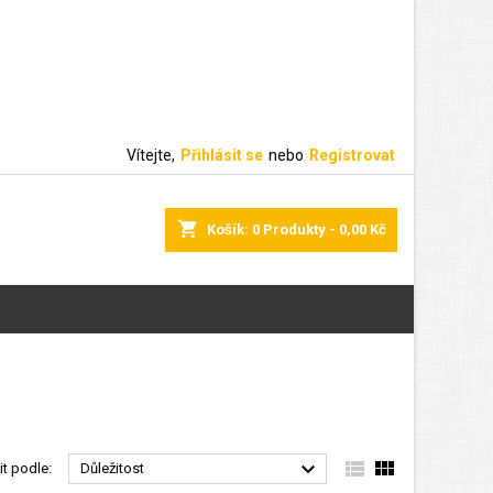
Vítejte,
Přihlásit se
nebo
Registrovat
shopping_cart
Košík:
0
Produkty - 0,00 Kč



it podle:
Důležitost