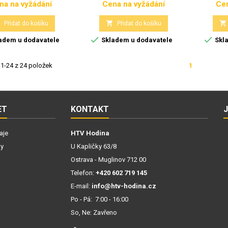
na na vyžádání
Cena na vyžádání
Cen
Cena
Cena



Přidat do košíku
Přidat do košíku


adem u dodavatele
Skladem u dodavatele
Skla
1-24 z 24 položek
1
ET
KONTAKT
aje
HTV Hodina
ky
U Kapličky 63/8
Ostrava - Muglinov 712 00
Telefon:
+420 602 719 145
E-mail:
info@htv-hodina.cz
Po - Pá: 7:00 - 16:00
So, Ne: Zavřeno