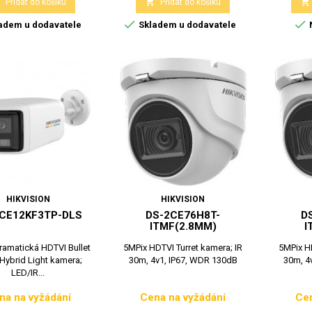



Přidat do košíku
Přidat do košíku


adem u dodavatele
Skladem u dodavatele
HIKVISION
HIKVISION
CE12KF3TP-DLS
DS-2CE76H8T-
D
ITMF(2.8MM)
I
ramatická HDTVI Bullet
5MPix HDTVI Turret kamera; IR
5MPix HD
Hybrid Light kamera;
30m, 4v1, IP67, WDR 130dB
30m, 4
LED/IR...
na na vyžádání
Cena na vyžádání
Cen
Cena
Cena