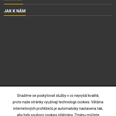
JAK K NÁM
ODBĚR NOVINEK
Snažíme se poskytovat služby v co nejvyšší kvalitě,
proto naše stránky využívají technologii cookies. Většina
internetových prohlížečů je automaticky nastavena tak,
Souhlasím s podmínkami a zásadami ochrany osobních
aby byly soubory cookies příjímány. Změnu můžete
údajů