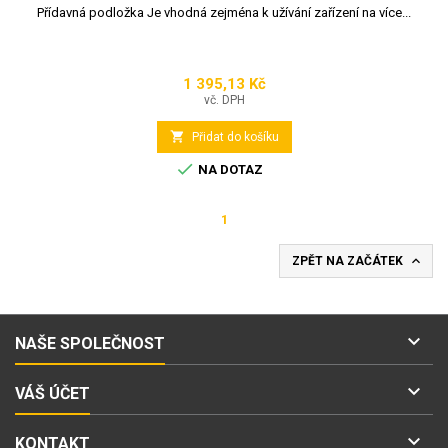
Přídavná podložka Je vhodná zejména k užívání zařízení na více...
1 395,13 Kč
Cena
vč. DPH

Přidat do košíku

NA DOTAZ
1

ZPĚT NA ZAČÁTEK

NAŠE SPOLEČNOST

VÁŠ ÚČET

KONTAKT