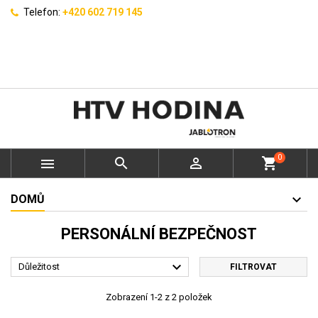
Telefon:
+420 602 719 145
0



shopping_cart
DOMŮ
PERSONÁLNÍ BEZPEČNOST

Důležitost
FILTROVAT
Zobrazení 1-2 z 2 položek