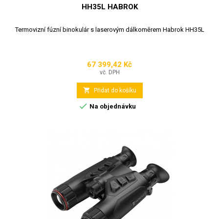
HH35L HABROK
Termovizní fúzní binokulár s laserovým dálkoměrem Habrok HH35L
67 399,42 Kč
Cena
vč. DPH

Přidat do košíku

Na objednávku