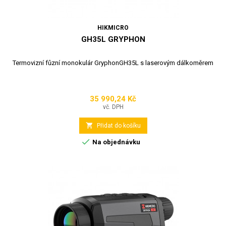
HIKMICRO
GH35L GRYPHON
Termovizní fůzní monokulár GryphonGH35L s laserovým dálkoměrem
35 990,24 Kč
Cena
vč. DPH

Přidat do košíku

Na objednávku