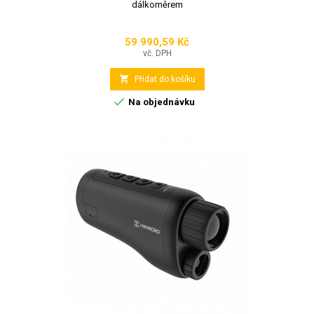
dálkoměrem
59 990,59 Kč
Cena
vč. DPH

Přidat do košíku

Na objednávku