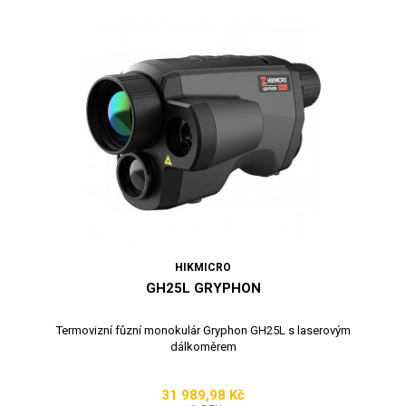
HIKMICRO
GH25L GRYPHON
Termovizní fůzní monokulár Gryphon GH25L s laserovým
dálkoměrem
31 989,98 Kč
Cena