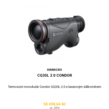
HIKMICRO
CQ35L 2.0 CONDOR
Termovizní monokulár Condor GQ35L 2.0 s laserovým dálkoměrem
58 498,66 Kč
Cena
vč. DPH