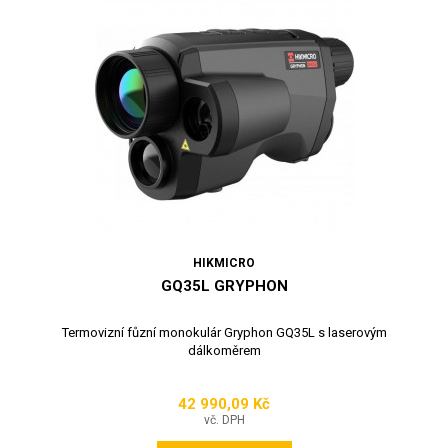
HIKMICRO
GQ35L GRYPHON
Termovizní fůzní monokulár Gryphon GQ35L s laserovým
dálkoměrem
42 990,09 Kč
Cena
vč. DPH