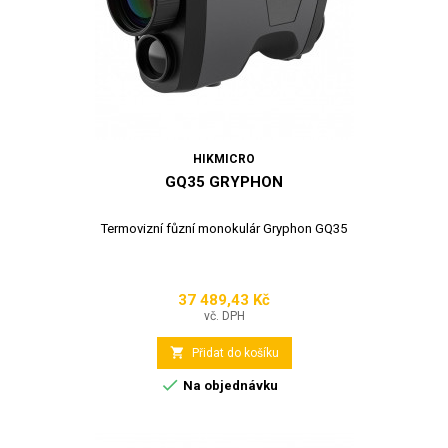
HIKMICRO
GQ35 GRYPHON
Termovizní fůzní monokulár Gryphon GQ35
37 489,43 Kč
Cena
vč. DPH

Přidat do košíku

Na objednávku