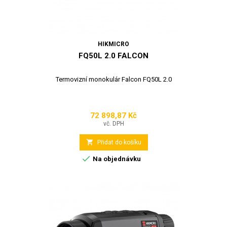
HIKMICRO
FQ50L 2.0 FALCON
Termovizní monokulár Falcon FQ50L 2.0
72 898,87 Kč
Cena
vč. DPH

Přidat do košíku

Na objednávku