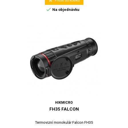

Přidat do košíku

Na objednávku
HIKMICRO
FH35 FALCON
Termovizní monokulár Falcon FH35