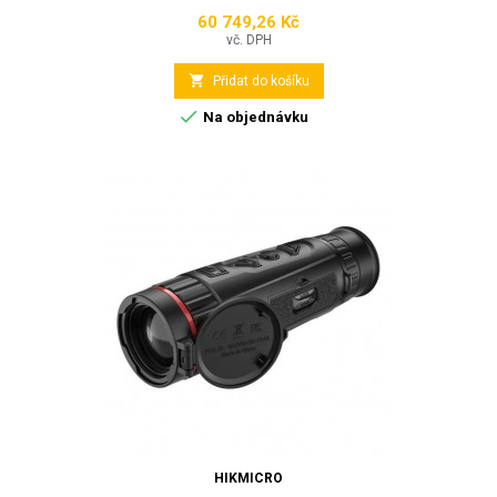
60 749,26 Kč
Cena
vč. DPH

Přidat do košíku

Na objednávku
HIKMICRO