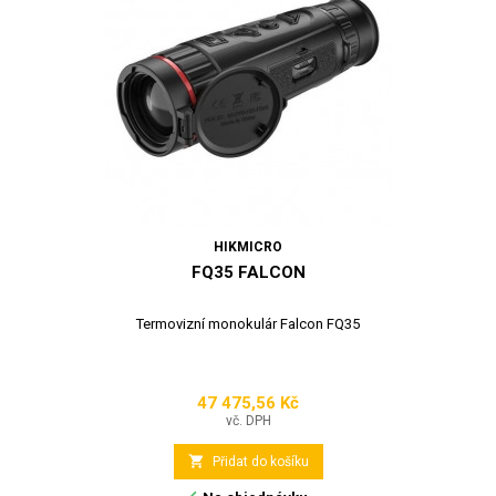
HIKMICRO
FQ35 FALCON
Termovizní monokulár Falcon FQ35
47 475,56 Kč
Cena
vč. DPH

Přidat do košíku