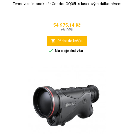
Termovizní monokulár Condor GQ35L s laserovým dálkoměrem
54 975,14 Kč
Cena
vč. DPH

Přidat do košíku

Na objednávku