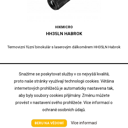
HIKMICRO
HH35LN HABROK
Termovizní fúzní binokulár s laserovým dálkoměrem HH35LN Habrok
67 399,42 Kč
Cena
vč. DPH
Snažíme se poskytovat služby v co nejvyšší kvalitě,
proto naše stránky využívají technologii cookies. Většina

Přidat do košíku
internetových prohlížečů je automaticky nastavena tak,

Na objednávku
aby byly soubory cookies příjímány. Změnu můžete
provést v nastavení svého prohlížeče. Více informací o
ochraně osobních údajů.
Více informací
BERU NA VĚDOMÍ