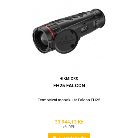
HIKMICRO
FH25 FALCON
Termovizní monokulár Falcon FH25
33 944,13 Kč
Cena
vč. DPH