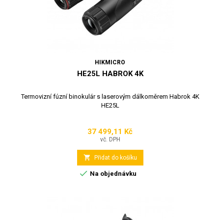
HIKMICRO
HE25L HABROK 4K
Termovizní fúzní binokulár s laserovým dálkoměrem Habrok 4K
HE25L
37 499,11 Kč
Cena
vč. DPH

Přidat do košíku

Na objednávku