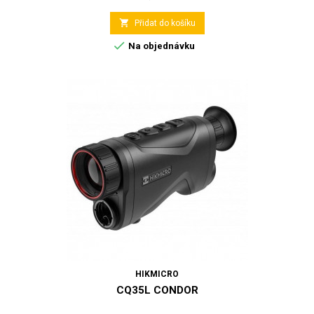

Přidat do košíku

Na objednávku
HIKMICRO
CQ35L CONDOR