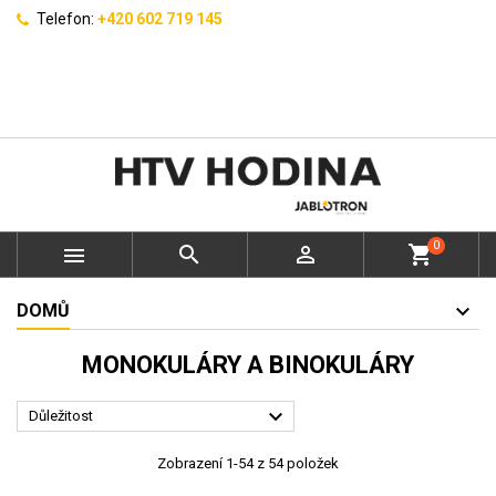
Telefon:
+420 602 719 145
0



shopping_cart
DOMŮ
MONOKULÁRY A BINOKULÁRY

Důležitost
Zobrazení 1-54 z 54 položek