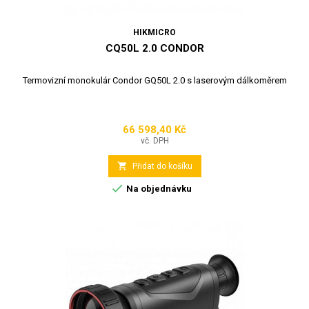
HIKMICRO
CQ50L 2.0 CONDOR
Termovizní monokulár Condor GQ50L 2.0 s laserovým dálkoměrem
66 598,40 Kč
Cena
vč. DPH

Přidat do košíku

Na objednávku