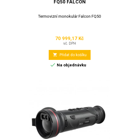
FQ50 FALCON
Termovizní monokulár Falcon FQ50
70 999,17 Kč
Cena
vč. DPH

Přidat do košíku

Na objednávku