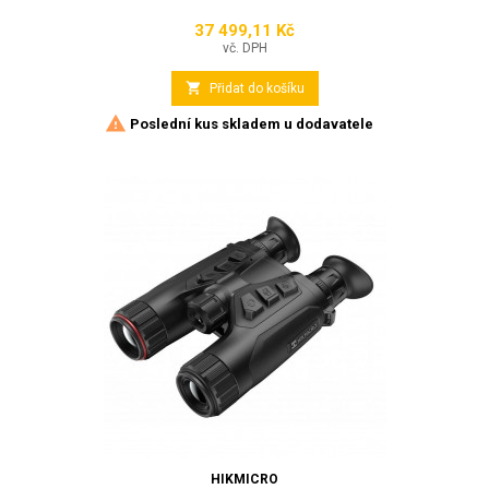
37 499,11 Kč
Cena
vč. DPH

Přidat do košíku

Poslední kus skladem u dodavatele
HIKMICRO