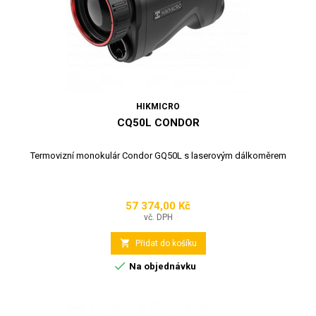
HIKMICRO
CQ50L CONDOR
Termovizní monokulár Condor GQ50L s laserovým dálkoměrem
57 374,00 Kč
Cena
vč. DPH

Přidat do košíku

Na objednávku