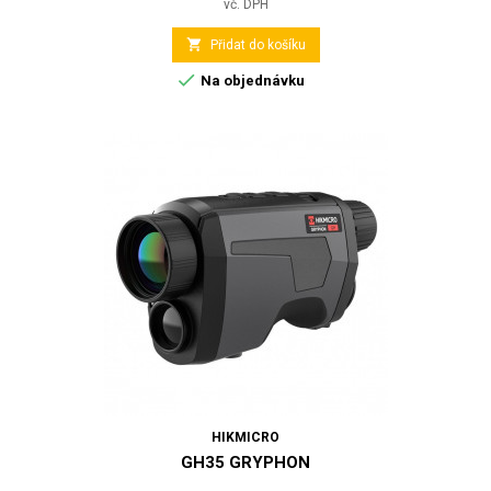
vč. DPH

Přidat do košíku

Na objednávku
HIKMICRO
GH35 GRYPHON