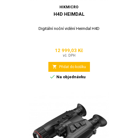
HIKMICRO
H4D HEIMDAL
Digitální noční vidění Heimdal H4D
12 999,03 Kč
Cena
vč. DPH

Přidat do košíku

Na objednávku