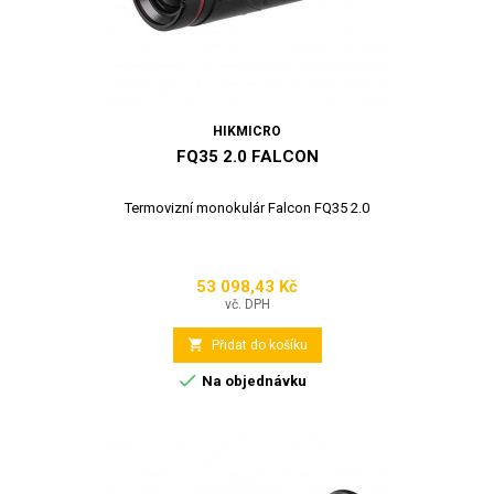
HIKMICRO
FQ35 2.0 FALCON
Termovizní monokulár Falcon FQ35 2.0
53 098,43 Kč
Cena
vč. DPH

Přidat do košíku

Na objednávku