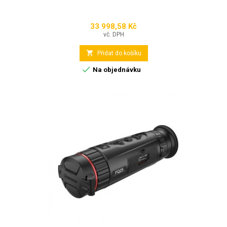
33 998,58 Kč
Cena
vč. DPH

Přidat do košíku

Na objednávku