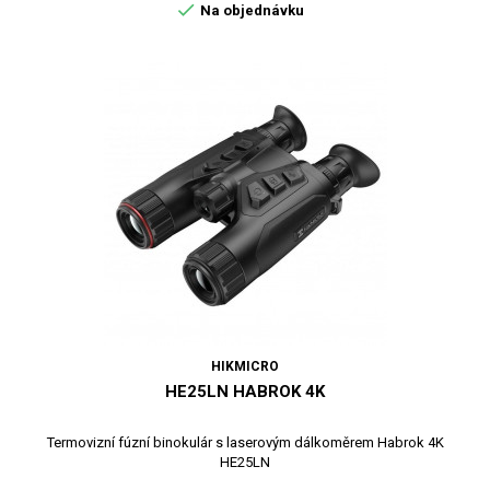

Na objednávku
HIKMICRO
HE25LN HABROK 4K
Termovizní fúzní binokulár s laserovým dálkoměrem Habrok 4K
HE25LN