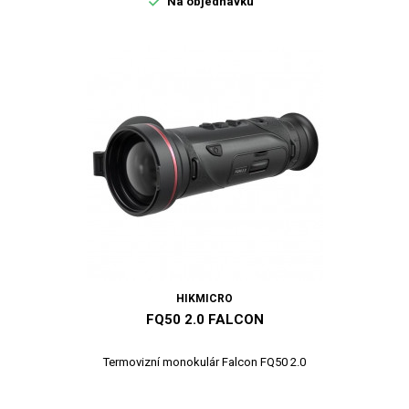

Na objednávku
HIKMICRO
FQ50 2.0 FALCON
Termovizní monokulár Falcon FQ50 2.0