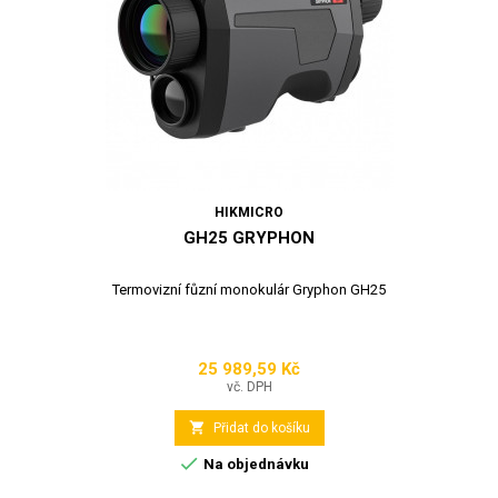
HIKMICRO
GH25 GRYPHON
Termovizní fůzní monokulár Gryphon GH25
25 989,59 Kč
Cena
vč. DPH

Přidat do košíku

Na objednávku