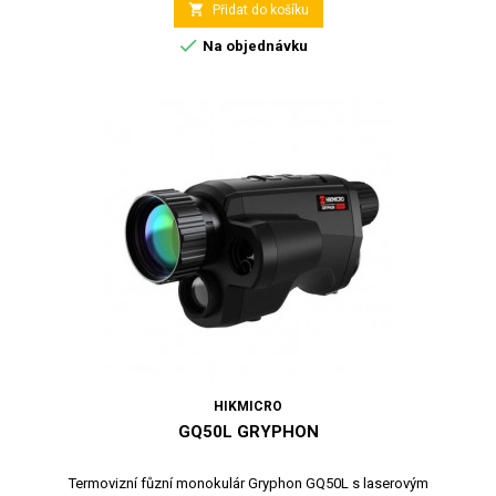

Přidat do košíku

Na objednávku
HIKMICRO
GQ50L GRYPHON
Termovizní fůzní monokulár Gryphon GQ50L s laserovým