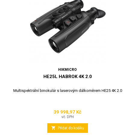
HIKMICRO
HE25L HABROK 4K 2.0
Multispektrální binokulár s laserovým dálkoměrem HE25 4K 2.0
39 998,97 Kč
Cena
vč. DPH

Přidat do košíku