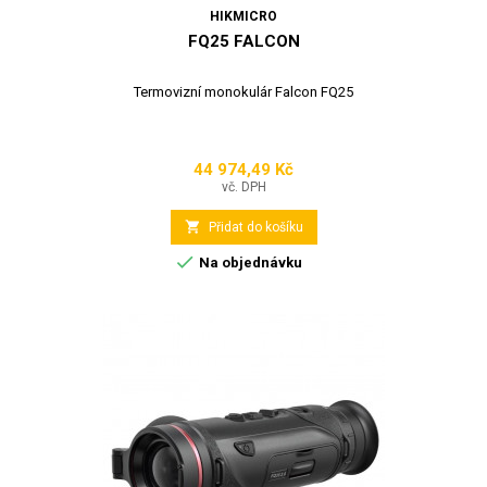
HIKMICRO
FQ25 FALCON
Termovizní monokulár Falcon FQ25
44 974,49 Kč
Cena
vč. DPH

Přidat do košíku

Na objednávku