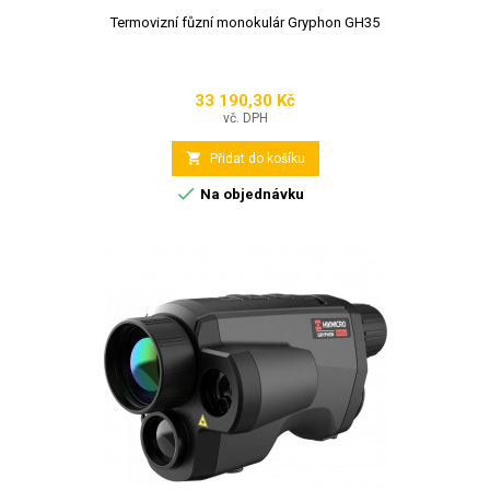
Termovizní fůzní monokulár Gryphon GH35
33 190,30 Kč
Cena
vč. DPH

Přidat do košíku

Na objednávku