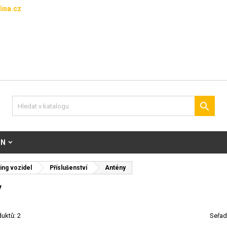
ina.cz

ON
ing vozidel
Příslušenství
Antény
y
uktů: 2
Seřad