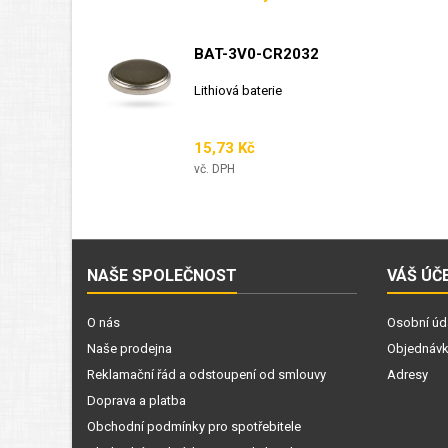
BAT-3V0-CR2032
Lithiová baterie
Cena
15,73 Kč
vč. DPH
NAŠE SPOLEČNOST
VÁŠ ÚČ
O nás
Osobní úd
Naše prodejna
Objednáv
Reklamační řád a odstoupení od smlouvy
Adresy
Doprava a platba
Obchodní podmínky pro spotřebitele