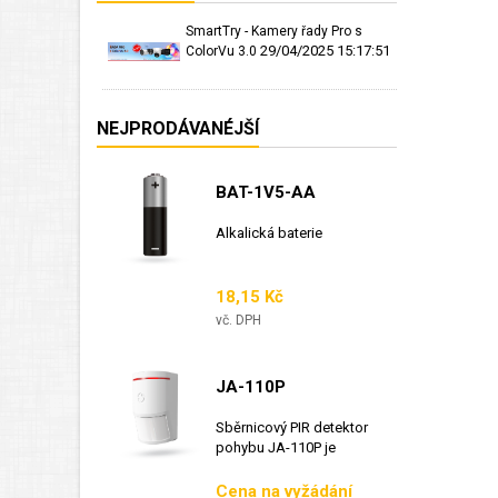
SmartTry - Kamery řady Pro s
29/04/2025 15:17:51
ColorVu 3.0
NEJPRODÁVANÉJŠÍ
BAT-1V5-AA
Alkalická baterie
Cena
18,15 Kč
vč. DPH
JA-110P
Sběrnicový PIR detektor
pohybu JA-110P je
sběrnicový detektor...
Cena
Cena na vyžádání