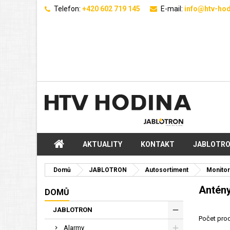
Telefon:
+420 602 719 145
E-mail:
info@htv-hod
AKTUALITY
KONTAKT
JABLOTR
Domů
JABLOTRON
Autosortiment
Monitor
Antén
DOMŮ
JABLOTRON
Počet prod
Alarmy