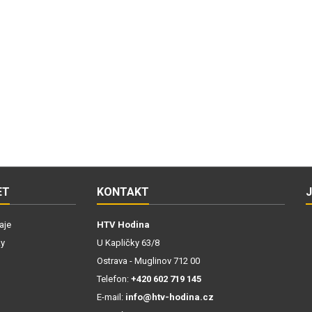
ET
KONTAKT
aje
HTV Hodina
ky
U Kapličky 63/8
Ostrava - Muglinov 712 00
Telefon:
+420 602 719 145
E-mail:
info@htv-hodina.cz