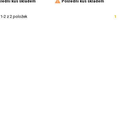

lední kus skladem
Poslední kus skladem
1-2 z 2 položek
1