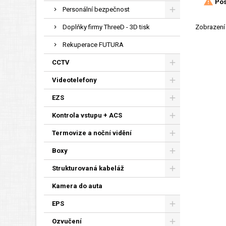

Pos
Personální bezpečnost
Zobrazení 
Doplňky firmy ThreeD - 3D tisk
Rekuperace FUTURA
CCTV
Videotelefony
EZS
Kontrola vstupu + ACS
Termovize a noční vidění
Boxy
Strukturovaná kabeláž
Kamera do auta
EPS
Ozvučení