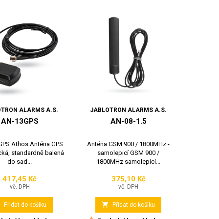
TRON ALARMS A.S.
JABLOTRON ALARMS A.S.
AN-13GPS
AN-08-1.5
GPS Athos Anténa GPS
Anténa GSM 900 / 1800MHz -
ká, standardně balená
samolepicí GSM 900 /
do sad...
1800MHz samolepicí...
417,45 Kč
375,10 Kč
Cena
Cena
vč. DPH
vč. DPH


Přidat do košíku
Přidat do košíku