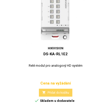
HIKVISION
DS-KA-RL1E2
Relé modul pro analogový HD systém
Cena na vyžádání
Cena

Přidat do košíku

Skladem u dodavatele