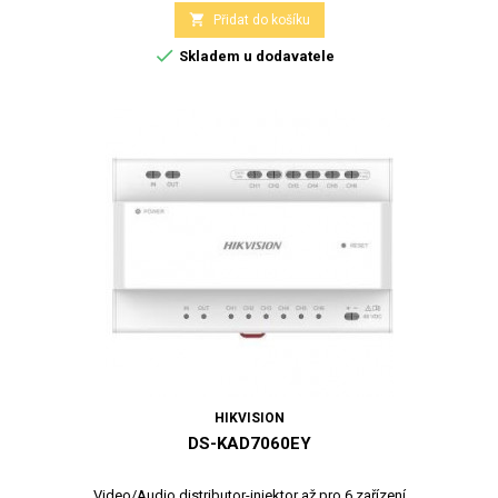

Přidat do košíku

Skladem u dodavatele
HIKVISION
DS-KAD7060EY
Video/Audio distributor-injektor až pro 6 zařízení