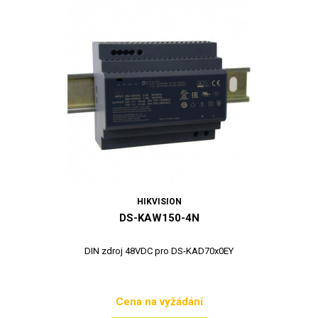
HIKVISION
DS-KAW150-4N
DIN zdroj 48VDC pro DS-KAD70x0EY
Cena na vyžádání
Cena