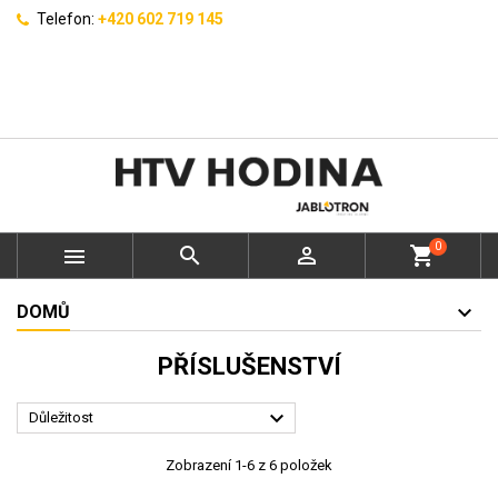
Telefon:
+420 602 719 145
0



shopping_cart
DOMŮ
PŘÍSLUŠENSTVÍ

Důležitost
Zobrazení 1-6 z 6 položek