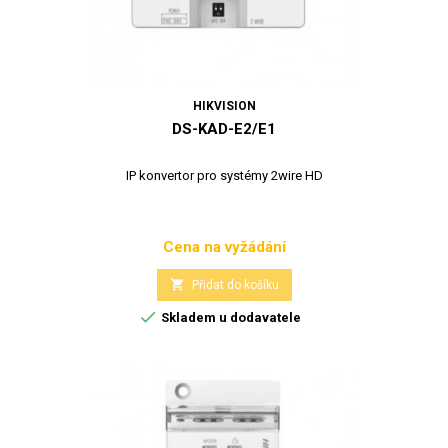
HIKVISION
DS-KAD-E2/E1
IP konvertor pro systémy 2wire HD
Cena na vyžádání
Cena

Přidat do košíku

Skladem u dodavatele