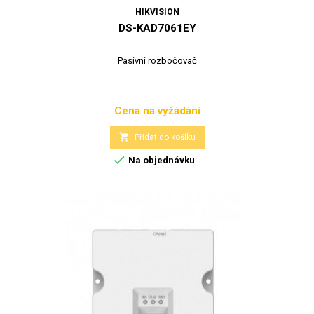
HIKVISION
DS-KAD7061EY
Pasivní rozbočovač
Cena na vyžádání
Cena

Přidat do košíku

Na objednávku