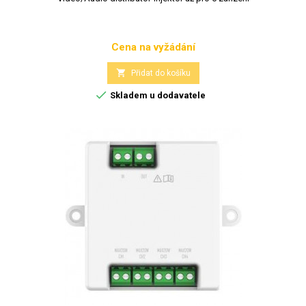
Cena na vyžádání
Cena

Přidat do košíku

Skladem u dodavatele