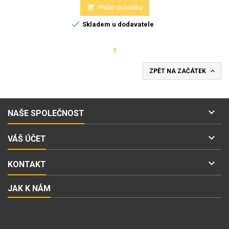

Přidat do košíku

Skladem u dodavatele
1

ZPĚT NA ZAČÁTEK

NAŠE SPOLEČNOST

VÁŠ ÚČET

KONTAKT
JAK K NÁM