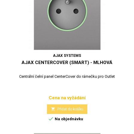
AJAX SYSTEMS
AJAX CENTERCOVER (SMART) - MLHOVÁ
Centrální čelní panel CenterCover do rámečku pro Outlet
Cena na vyžádání
Cena

Přidat do košíku

Na objednávku