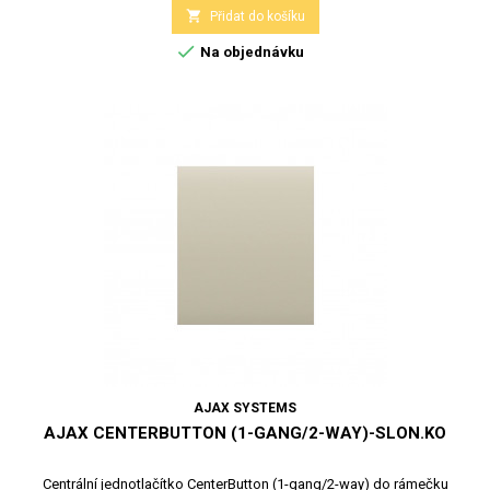

Přidat do košíku

Na objednávku
AJAX SYSTEMS
AJAX CENTERBUTTON (1-GANG/2-WAY)-SLON.KO
Centrální jednotlačítko CenterButton (1-gang/2-way) do rámečku