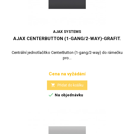
AJAX SYSTEMS
AJAX CENTERBUTTON (1-GANG/2-WAY)-GRAFIT.
Centrální jednotlačítko CenterButton (1-gang/2-way) do rámečku
pro...
Cena na vyžádání
Cena

Přidat do košíku

Na objednávku