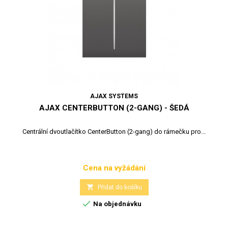
AJAX SYSTEMS
AJAX CENTERBUTTON (2-GANG) - ŠEDÁ
Centrální dvoutlačítko CenterButton (2-gang) do rámečku pro...
Cena na vyžádání
Cena

Přidat do košíku

Na objednávku