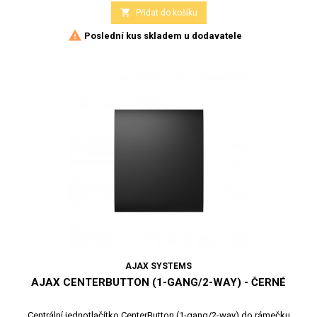

Přidat do košíku

Poslední kus skladem u dodavatele
AJAX SYSTEMS
AJAX CENTERBUTTON (1-GANG/2-WAY) - ČERNÉ
Centrální jednotlačítko CenterButton (1-gang/2-way) do rámečku