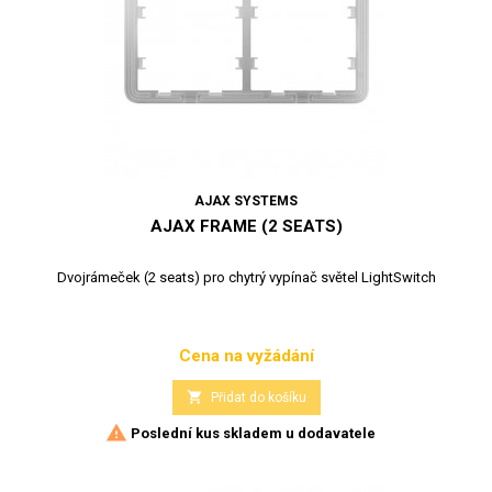
AJAX SYSTEMS
AJAX FRAME (2 SEATS)
Dvojrámeček (2 seats) pro chytrý vypínač světel LightSwitch
Cena na vyžádání
Cena

Přidat do košíku

Poslední kus skladem u dodavatele