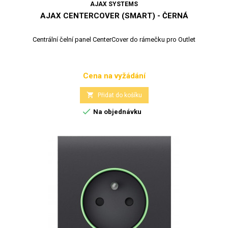
AJAX SYSTEMS
AJAX CENTERCOVER (SMART) - ČERNÁ
Centrální čelní panel CenterCover do rámečku pro Outlet
Cena na vyžádání
Cena

Přidat do košíku

Na objednávku