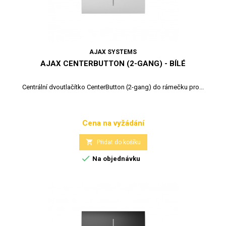
AJAX SYSTEMS
AJAX CENTERBUTTON (2-GANG) - BÍLÉ
Centrální dvoutlačítko CenterButton (2-gang) do rámečku pro...
Cena na vyžádání
Cena

Přidat do košíku

Na objednávku