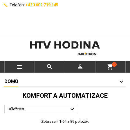
Telefon:
+420 602 719 145
0



shopping_cart
DOMŮ
KOMFORT A AUTOMATIZACE

Důležitost
Zobrazení 1-64 z 89 položek