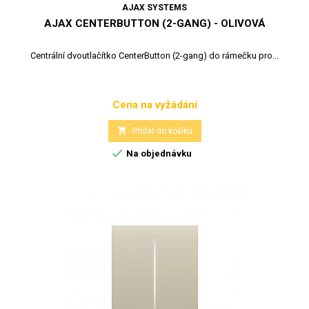
AJAX SYSTEMS
AJAX CENTERBUTTON (2-GANG) - OLIVOVÁ
Centrální dvoutlačítko CenterButton (2-gang) do rámečku pro...
Cena na vyžádání
Cena

Přidat do košíku

Na objednávku