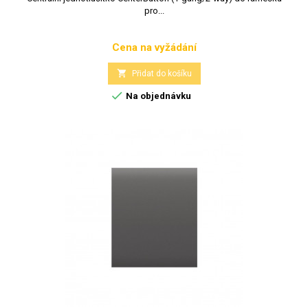
pro...
Cena na vyžádání
Cena

Přidat do košíku

Na objednávku