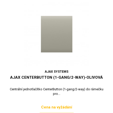
AJAX SYSTEMS
AJAX CENTERBUTTON (1-GANG/2-WAY)-OLIVOVÁ
Centrální jednotlačítko CenterButton (1-gang/2-way) do rámečku
pro...
Cena na vyžádání
Cena