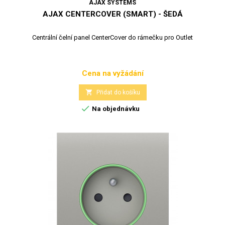
AJAX SYSTEMS
AJAX CENTERCOVER (SMART) - ŠEDÁ
Centrální čelní panel CenterCover do rámečku pro Outlet
Cena na vyžádání
Cena

Přidat do košíku

Na objednávku