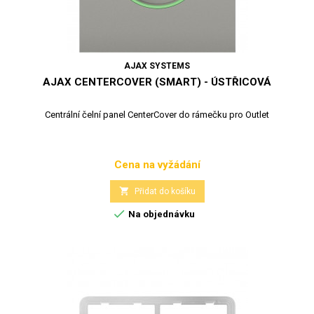
AJAX SYSTEMS
AJAX CENTERCOVER (SMART) - ÚSTŘICOVÁ
Centrální čelní panel CenterCover do rámečku pro Outlet
Cena na vyžádání
Cena

Přidat do košíku

Na objednávku