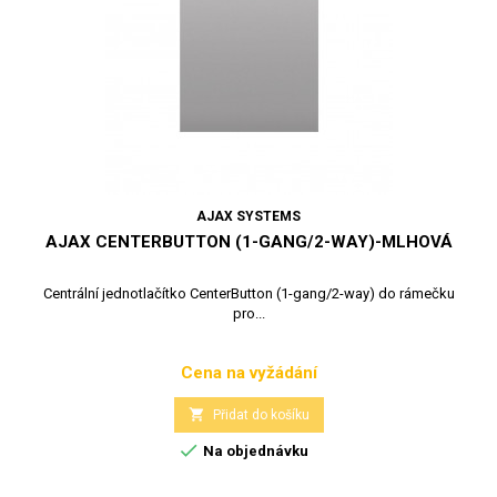
AJAX SYSTEMS
AJAX CENTERBUTTON (1-GANG/2-WAY)-MLHOVÁ
Centrální jednotlačítko CenterButton (1-gang/2-way) do rámečku
pro...
Cena na vyžádání
Cena

Přidat do košíku

Na objednávku