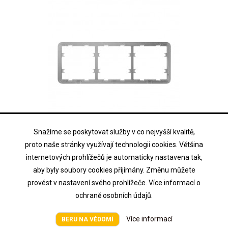
Snažíme se poskytovat služby v co nejvyšší kvalitě,
AJAX SYSTEMS
proto naše stránky využívají technologii cookies. Většina
AJAX FRAME (3 SEATS)
internetových prohlížečů je automaticky nastavena tak,
aby byly soubory cookies příjímány. Změnu můžete
Trojrámeček (3 seats) pro chytrý vypínač světel LightSwitch
provést v nastavení svého prohlížeče. Více informací o
ochraně osobních údajů.
Cena na vyžádání
Cena
Více informací
BERU NA VĚDOMÍ