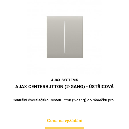
AJAX SYSTEMS
AJAX CENTERBUTTON (2-GANG) - ÚSTŘICOVÁ
Centrální dvoutlačítko CenterButton (2-gang) do rámečku pro...
Cena na vyžádání
Cena