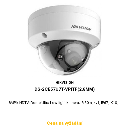
HIKVISION
DS-2CE57U7T-VPITF(2.8MM)
8MPix HDTVI Dome Ultra Low-light kamera; IR 30m, 4v1, IP67, IK10,...
Cena na vyžádání
Cena