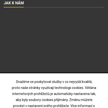
JAK K NÁM
ODBĚR NOVINEK
Snažíme se poskytovat služby v co nejvyšší kvalitě,
proto naše stránky využívají technologii cookies. Většina
internetových prohlížečů je automaticky nastavena tak,
Souhlasím s podmínkami a zásadami ochrany osobních
aby byly soubory cookies příjímány. Změnu můžete
údajů
provést v nastavení svého prohlížeče. Více informací o