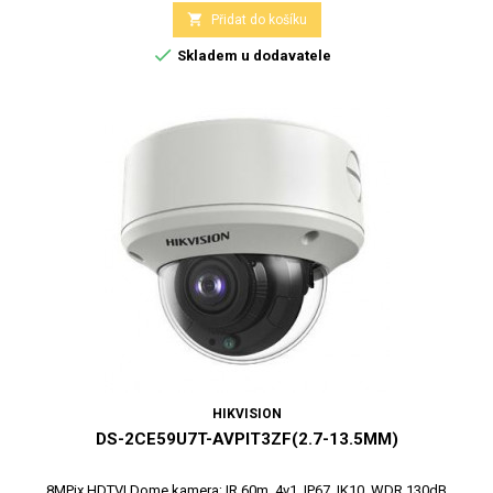

Přidat do košíku

Skladem u dodavatele
HIKVISION
DS-2CE59U7T-AVPIT3ZF(2.7-13.5MM)
8MPix HDTVI Dome kamera; IR 60m, 4v1, IP67, IK10, WDR 130dB