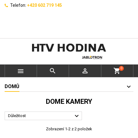
Telefon:
+420 602 719 145
0



shopping_cart
DOMŮ
DOME KAMERY

Důležitost
Zobrazení 1-2 z 2 položek