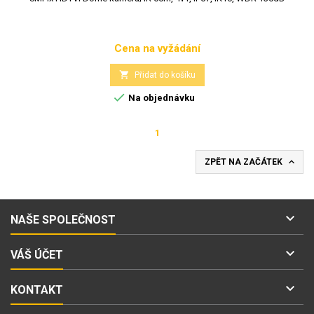
Cena na vyžádání
Cena

Přidat do košíku

Na objednávku
1

ZPĚT NA ZAČÁTEK

NAŠE SPOLEČNOST

VÁŠ ÚČET

KONTAKT