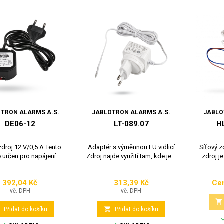
TRON ALARMS A.S.
JABLOTRON ALARMS A.S.
JABLO
DE06-12
LT-089.07
H
zdroj 12 V/0,5 A Tento
Adaptér s výměnnou EU vidlicí
Síťový z
e určen pro napájení...
Zdroj najde využití tam, kde je...
zdroj je
392,04 Kč
313,39 Kč
Cen
Cena
Cena
vč. DPH
vč. DPH



Přidat do košíku
Přidat do košíku