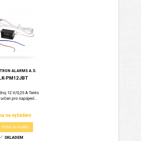
TRON ALARMS A.S.
LK-PM12JBT
droj 12 V/0,25 A Tento
 určen pro napájení...
a na vyžádání
Cena
Přidat do košíku

SKLADEM