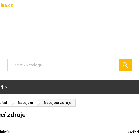
ina.cz

ON
 řad
Napájení
Napájecí zdroje
cí zdroje
uktů: 3
Seřad