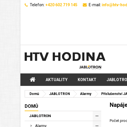
Telefon:
+420 602 719 145
E-mail:
info@htv-hod
AKTUALITY
KONTAKT
JABLOTR
Domů
JABLOTRON
Alarmy
Příslušenství JA
Napáje
DOMŮ
JABLOTRON
Počet prod
Alarmy