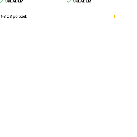


SKLADEM
SKLADEM
1-3 z 3 položek
1