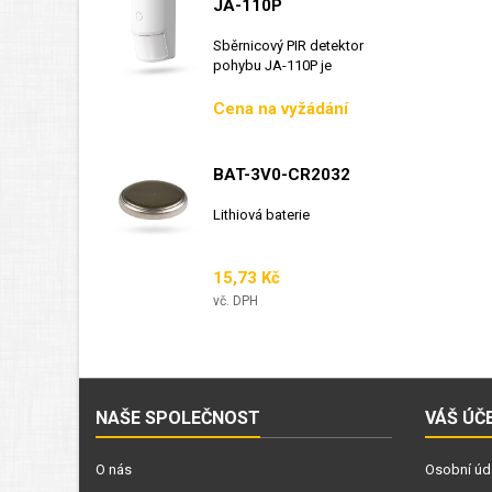
JA-110P
Sběrnicový PIR detektor
pohybu JA-110P je
sběrnicový detektor...
Cena
Cena na vyžádání
BAT-3V0-CR2032
Lithiová baterie
Cena
15,73 Kč
vč. DPH
NAŠE SPOLEČNOST
VÁŠ ÚČ
O nás
Osobní úd