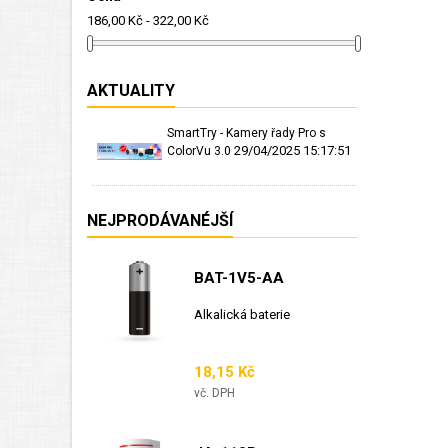
186,00 Kč - 322,00 Kč
AKTUALITY
SmartTry - Kamery řady Pro s
29/04/2025 15:17:51
ColorVu 3.0
NEJPRODÁVANÉJŠÍ
BAT-1V5-AA
Alkalická baterie
Cena
18,15 Kč
vč. DPH