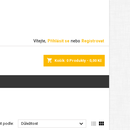
Vítejte,
Přihlásit se
nebo
Registrovat
shopping_cart
Košík:
0
Produkty - 0,00 Kč



it podle:
Důležitost