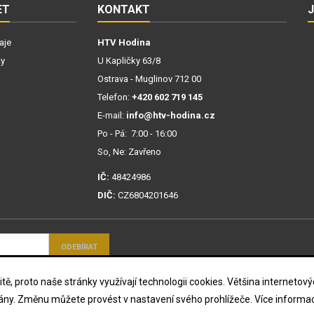
ET
KONTAKT
aje
HTV Hodina
ky
U Kapličky 63/8
Ostrava - Muglinov 712 00
Telefon:
+420 602 719 145
E-mail:
info@htv-hodina.cz
Po - Pá: 7:00 - 16:00
So, Ne: Zavřeno
IČ:
48424986
DIČ:
CZ6804201646
mi ochrany osobních
tě, proto naše stránky využívají technologii cookies. Většina interneto
mány. Změnu můžete provést v nastavení svého prohlížeče. Více informac