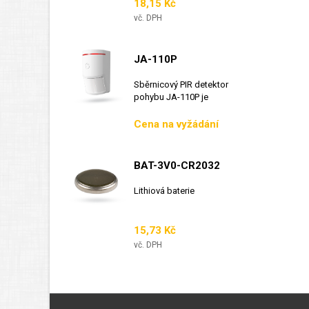
Cena
18,15 Kč
vč. DPH
JA-110P
Sběrnicový PIR detektor
pohybu JA-110P je
sběrnicový detektor...
Cena
Cena na vyžádání
BAT-3V0-CR2032
Lithiová baterie
Cena
15,73 Kč
vč. DPH