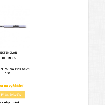
EXTENDLAN
XL-RG 6
el, 75Ohm, PVC, balení
100m
a na vyžádání
Cena
Přidat do košíku
Na objednávku