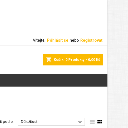
Vítejte,
Přihlásit se
nebo
Registrovat
shopping_cart
Košík:
0
Produkty - 0,00 Kč



it podle:
Důležitost