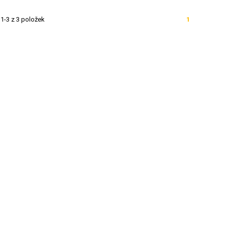
1-3 z 3 položek
1