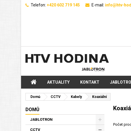
Telefon:
+420 602 719 145
E-mail:
info@htv-hod
AKTUALITY
KONTAKT
JABLOTR
Domů
CCTV
Kabely
Koaxiální
Koaxiá
DOMŮ
JABLOTRON
Počet prod
CCTV