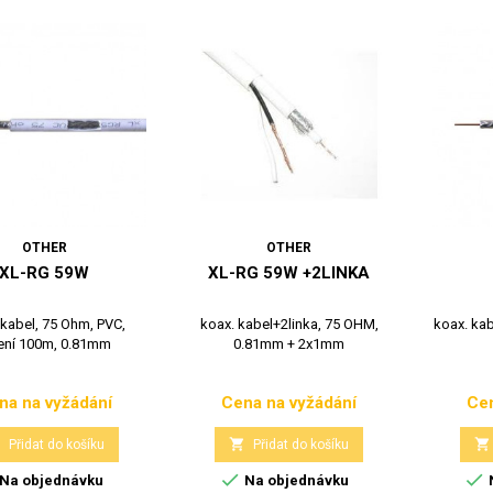
OTHER
OTHER
XL-RG 59W
XL-RG 59W +2LINKA
 kabel, 75 Ohm, PVC,
koax. kabel+2linka, 75 OHM,
koax. kab
ení 100m, 0.81mm
0.81mm + 2x1mm
na na vyžádání
Cena na vyžádání
Cen
Cena
Cena



Přidat do košíku
Přidat do košíku


Na objednávku
Na objednávku