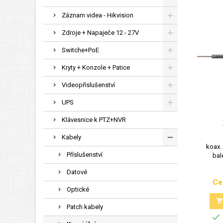
Záznam videa - Hikvision
Zdroje + Napaječe 12 - 27V
Switche+PoE
Kryty + Konzole + Patice
Videopříslušenství
UPS
Klávesnice k PTZ+NVR
Kabely
koax.
Příslušenství
bal
Datové
Ce
Optické
Patch kabely
