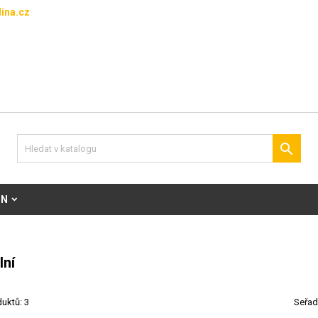
ina.cz

ON
lní
uktů: 3
Seřad