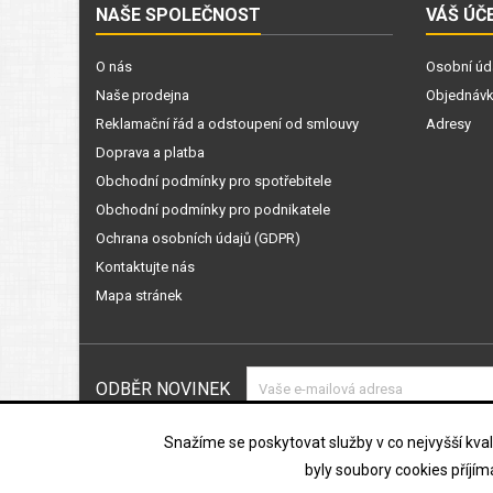
NAŠE SPOLEČNOST
VÁŠ ÚČ
O nás
Osobní úd
Naše prodejna
Objednáv
Reklamační řád a odstoupení od smlouvy
Adresy
Doprava a platba
Obchodní podmínky pro spotřebitele
Obchodní podmínky pro podnikatele
Ochrana osobních údajů (GDPR)
Kontaktujte nás
Mapa stránek
ODBĚR NOVINEK
Souhlasím s podmínkami a zásada
Snažíme se poskytovat služby v co nejvyšší kvali
údajů
byly soubory cookies příjí