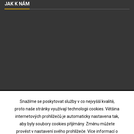
JAK K NÁM
ODBĚR NOVINEK
Snažíme se poskytovat služby v co nejvyšší kvalitě,
proto naše stránky využívají technologii cookies. Většina
internetových prohlížečů je automaticky nastavena tak,
Souhlasím s podmínkami a zásadami ochrany osobních
aby byly soubory cookies příjímány. Změnu můžete
údajů
provést v nastavení svého prohlížeče. Více informací o