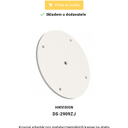

Přidat do košíku

Skladem u dodavatele
HIKVISION
DS-2909ZJ
Kovový adaptér pro instalaci termálních kamer na stativ