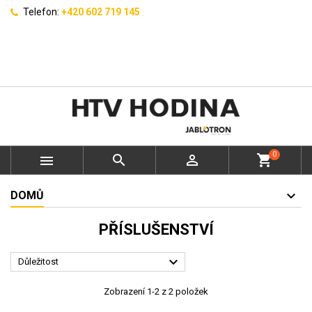
Telefon:
+420 602 719 145
0



shopping_cart
DOMŮ
PŘÍSLUŠENSTVÍ

Důležitost
Zobrazení 1-2 z 2 položek