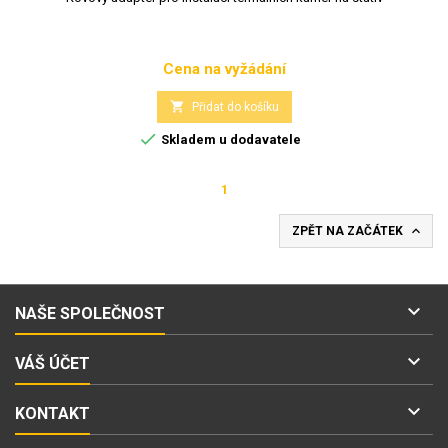
Cena na vyžádání
Cena

Přidat do košíku

Skladem u dodavatele
1

ZPĚT NA ZAČÁTEK

NAŠE SPOLEČNOST

VÁŠ ÚČET

KONTAKT