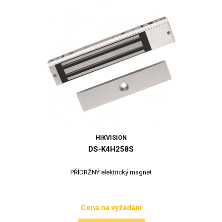
HIKVISION
DS-K4H258S
PŘÍDRŽNÝ elektrický magnet
Cena na vyžádání
Cena