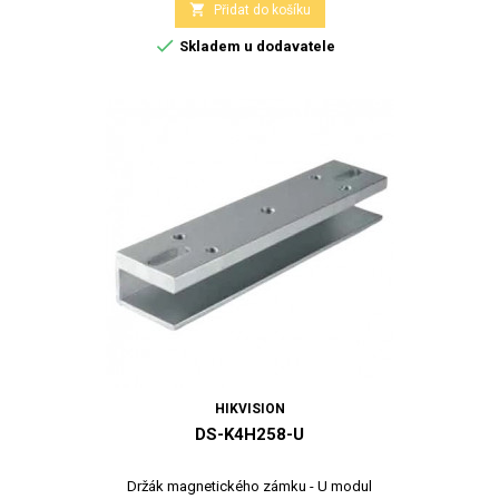

Přidat do košíku

Skladem u dodavatele
HIKVISION
DS-K4H258-U
Držák magnetického zámku - U modul