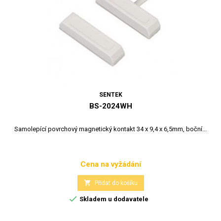
SENTEK
BS-2024WH
Samolepící povrchový magnetický kontakt 34 x 9,4 x 6,5mm, boční...
Cena na vyžádání
Cena

Přidat do košíku

Skladem u dodavatele