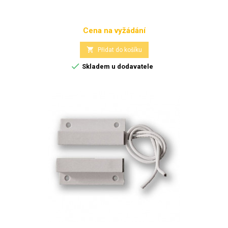
Cena na vyžádání
Cena

Přidat do košíku

Skladem u dodavatele