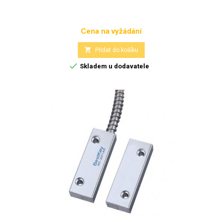
Cena na vyžádání
Cena

Přidat do košíku

Skladem u dodavatele