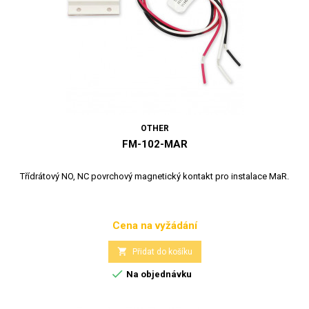
OTHER
FM-102-MAR
Třídrátový NO, NC povrchový magnetický kontakt pro instalace MaR.
Cena na vyžádání
Cena

Přidat do košíku

Na objednávku