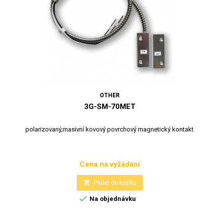
OTHER
3G-SM-70MET
polarizovaný,masivní kovový povrchový magnetický kontakt
Cena na vyžádání
Cena

Přidat do košíku

Na objednávku