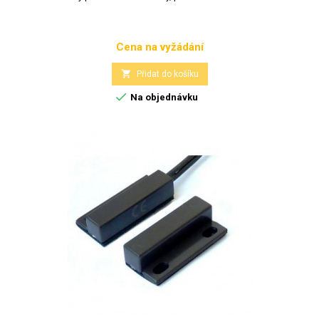
Cena na vyžádání
Cena

Přidat do košíku

Na objednávku