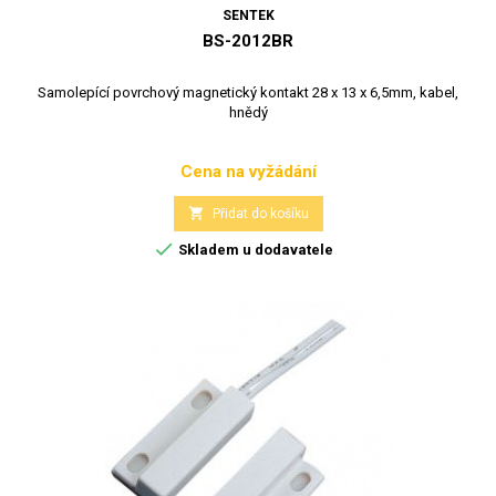
SENTEK
BS-2012BR
Samolepící povrchový magnetický kontakt 28 x 13 x 6,5mm, kabel,
hnědý
Cena na vyžádání
Cena

Přidat do košíku

Skladem u dodavatele