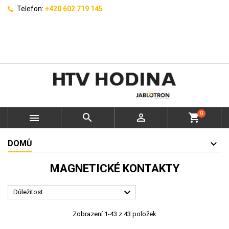
Telefon:
+420 602 719 145
0



shopping_cart
DOMŮ
MAGNETICKÉ KONTAKTY

Důležitost
Zobrazení 1-43 z 43 položek