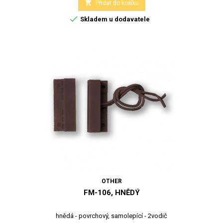

Přidat do košíku

Skladem u dodavatele
OTHER
FM-106, HNĚDÝ
hnědá - povrchový, samolepící - 2vodič