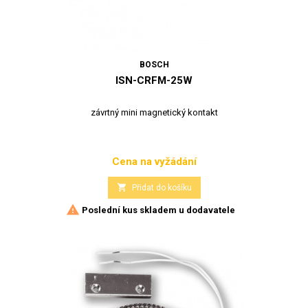
BOSCH
ISN-CRFM-25W
závrtný mini magnetický kontakt
Cena na vyžádání
Cena

Přidat do košíku

Poslední kus skladem u dodavatele