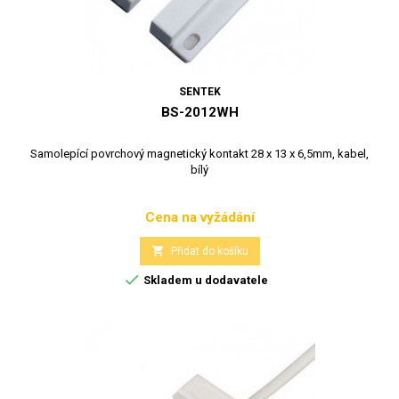
SENTEK
BS-2012WH
Samolepící povrchový magnetický kontakt 28 x 13 x 6,5mm, kabel,
bílý
Cena na vyžádání
Cena

Přidat do košíku

Skladem u dodavatele