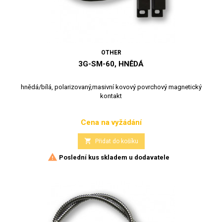
OTHER
3G-SM-60, HNĚDÁ
hnědá/bílá, polarizovaný,masivní kovový povrchový magnetický
kontakt
Cena na vyžádání
Cena

Přidat do košíku

Poslední kus skladem u dodavatele