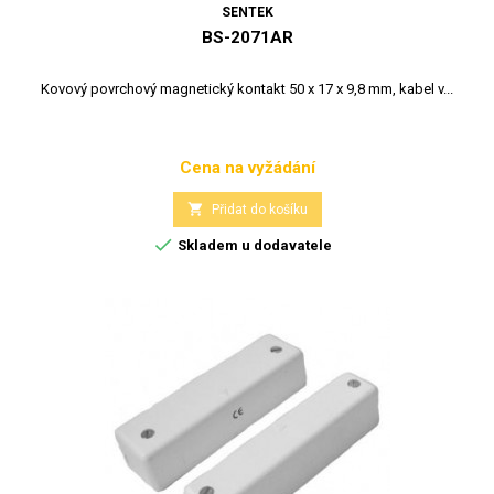
SENTEK
BS-2071AR
Kovový povrchový magnetický kontakt 50 x 17 x 9,8 mm, kabel v...
Cena na vyžádání
Cena

Přidat do košíku

Skladem u dodavatele