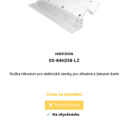
HIKVISION
DS-K4H258-LZ
Vložka Hikvision pro elektrické zámky, pro dřevěné a železné dveře
Cena na vyžádání
Cena

Přidat do košíku

Na objednávku