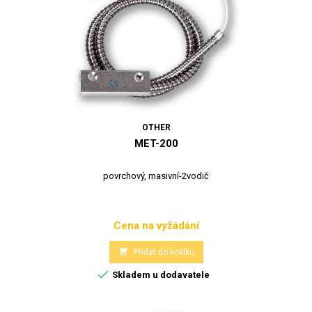
OTHER
MET-200
povrchový, masivní-2vodič
Cena na vyžádání
Cena

Přidat do košíku

Skladem u dodavatele