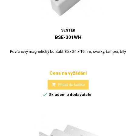
SENTEK
BSE-301WH
Povrchový magnetický kontakt 85 x 24 x 19mm, svorky, tamper, bílý
Cena na vyžádání
Cena

Přidat do košíku

Skladem u dodavatele