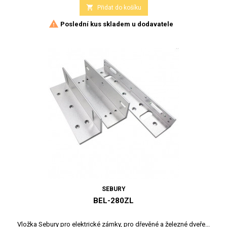

Přidat do košíku

Poslední kus skladem u dodavatele
SEBURY
BEL-280ZL
Vložka Sebury pro elektrické zámky, pro dřevěné a železné dveře...