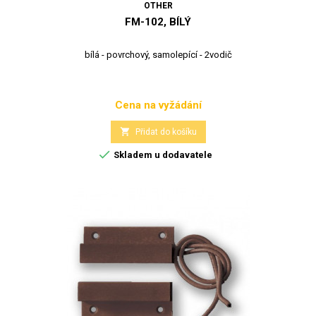
OTHER
FM-102, BÍLÝ
bílá - povrchový, samolepící - 2vodič
Cena na vyžádání
Cena

Přidat do košíku

Skladem u dodavatele