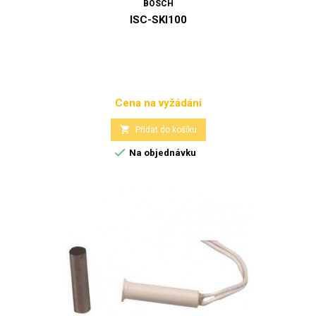
BOSCH
ISC-SKI100
Cena na vyžádání
Cena

Přidat do košíku

Na objednávku