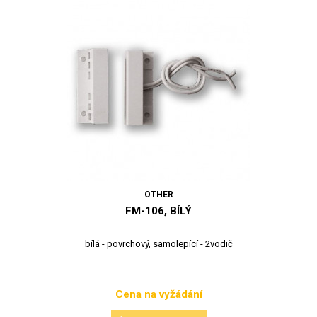
OTHER
FM-106, BÍLÝ
bílá - povrchový, samolepící - 2vodič
Cena na vyžádání
Cena