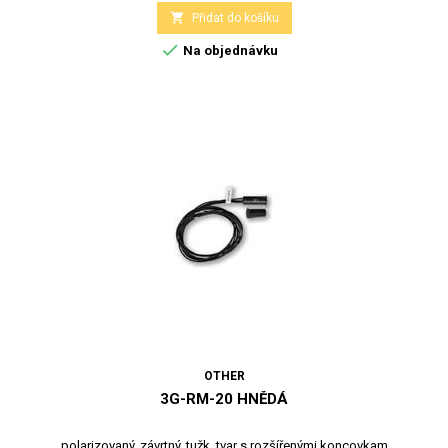

Přidat do košíku

Na objednávku
OTHER
3G-RM-20 HNĚDÁ
polarizovaný, závrtný, tužk. tvar s rozšířenými koncovkam