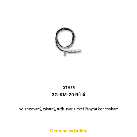
OTHER
3G-RM-20 BÍLÁ
polarizovaný, závrtný, tužk. tvar s rozšířenými koncovkam
Cena na vyžádání
Cena