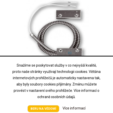
Snažíme se poskytovat služby v co nejvyšší kvalitě,
OTHER
proto naše stránky využívají technologii cookies. Většina
MET-300T
internetových prohlížečů je automaticky nastavena tak,
aby byly soubory cookies příjímány. Změnu můžete
povrchový, masivní - 4vodič
provést v nastavení svého prohlížeče. Více informací o
ochraně osobních údajů.
Cena na vyžádání
Cena
Více informací
BERU NA VĚDOMÍ