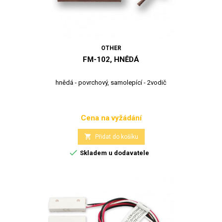
OTHER
FM-102, HNĚDÁ
hnědá - povrchový, samolepící - 2vodič
Cena na vyžádání
Cena

Přidat do košíku

Skladem u dodavatele