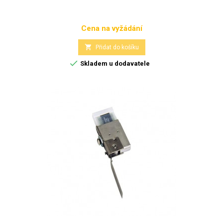
Cena na vyžádání
Cena

Přidat do košíku

Skladem u dodavatele