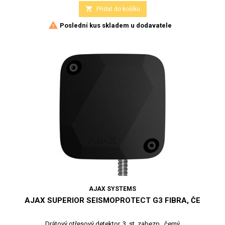

Přidat do košíku

Poslední kus skladem u dodavatele
AJAX SYSTEMS
AJAX SUPERIOR SEISMOPROTECT G3 FIBRA, ČE
Drátový otřesový detektor, 3. st. zabezp., černý