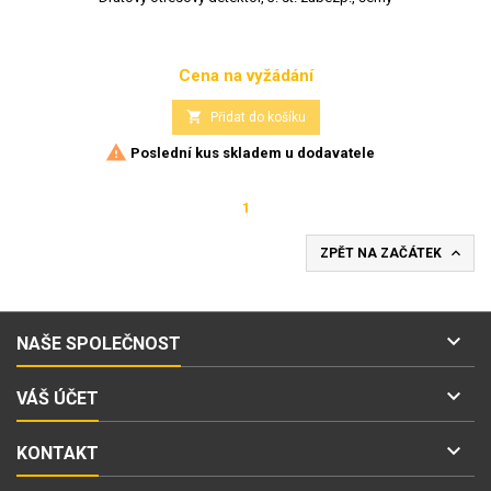
Cena na vyžádání
Cena

Přidat do košíku

Poslední kus skladem u dodavatele
1

ZPĚT NA ZAČÁTEK

NAŠE SPOLEČNOST

VÁŠ ÚČET

KONTAKT