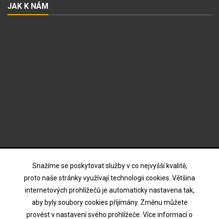
JAK K NÁM
ODBĚR NOVINEK
Snažíme se poskytovat služby v co nejvyšší kvalitě,
proto naše stránky využívají technologii cookies. Většina
internetových prohlížečů je automaticky nastavena tak,
Souhlasím s podmínkami a zásadami ochrany osobních
aby byly soubory cookies příjímány. Změnu můžete
údajů
provést v nastavení svého prohlížeče. Více informací o