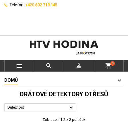
Telefon:
+420 602 719 145
0



shopping_cart
DOMŮ
DRÁTOVÉ DETEKTORY OTŘESŮ

Důležitost
Zobrazení 1-2 z 2 položek