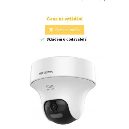
Cena na vyžádání
Cena

Přidat do košíku

Skladem u dodavatele