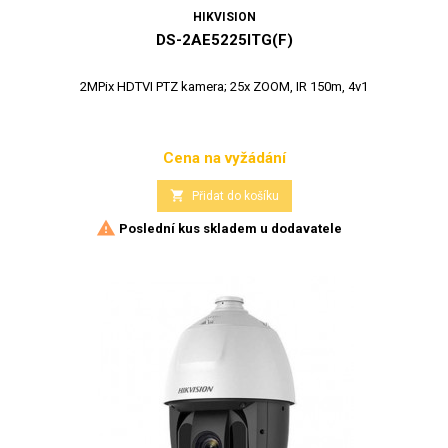
HIKVISION
DS-2AE5225ITG(F)
2MPix HDTVI PTZ kamera; 25x ZOOM, IR 150m, 4v1
Cena na vyžádání
Cena

Přidat do košíku

Poslední kus skladem u dodavatele