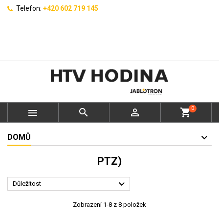
Telefon:
+420 602 719 145
0



shopping_cart
DOMŮ
PTZ)

Důležitost
Zobrazení 1-8 z 8 položek