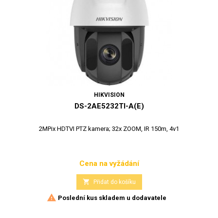
HIKVISION
DS-2AE5232TI-A(E)
2MPix HDTVI PTZ kamera; 32x ZOOM, IR 150m, 4v1
Cena na vyžádání
Cena

Přidat do košíku

Poslední kus skladem u dodavatele