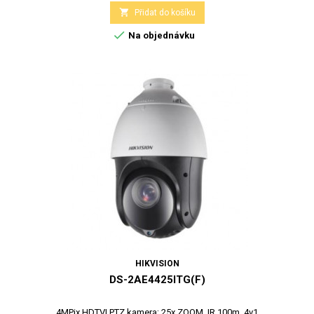

Přidat do košíku

Na objednávku
HIKVISION
DS-2AE4425ITG(F)
4MPix HDTVI PTZ kamera; 25x ZOOM, IR 100m, 4v1