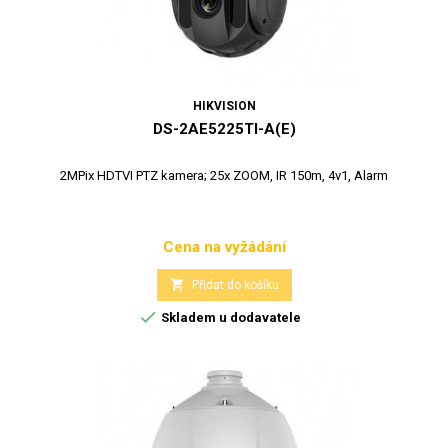
HIKVISION
DS-2AE5225TI-A(E)
2MPix HDTVI PTZ kamera; 25x ZOOM, IR 150m, 4v1, Alarm
Cena na vyžádání
Cena

Přidat do košíku

Skladem u dodavatele