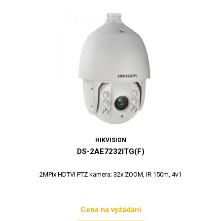
HIKVISION
DS-2AE7232ITG(F)
2MPix HDTVI PTZ kamera; 32x ZOOM, IR 150m, 4v1
Cena na vyžádání
Cena