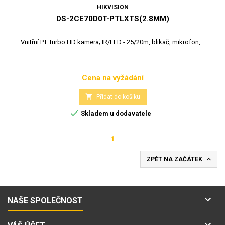
HIKVISION
DS-2CE70D0T-PTLXTS(2.8MM)
Vnitřní PT Turbo HD kamera; IR/LED - 25/20m, blikač, mikrofon,...
Cena na vyžádání
Cena

Přidat do košíku

Skladem u dodavatele
1

ZPĚT NA ZAČÁTEK

NAŠE SPOLEČNOST
