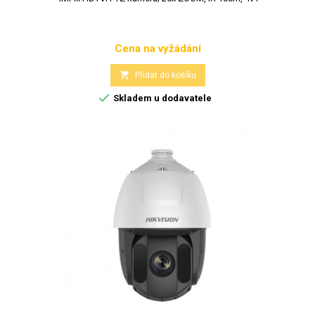
Cena na vyžádání
Cena

Přidat do košíku

Skladem u dodavatele