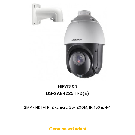
HIKVISION
DS-2AE4225TI-D(E)
2MPix HDTVI PTZ kamera; 25x ZOOM, IR 150m, 4v1
Cena na vyžádání
Cena