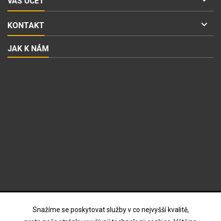
VÁŠ ÚČET

KONTAKT
JAK K NÁM
ODBĚR NOVINEK
Snažíme se poskytovat služby v co nejvyšší kvalitě,