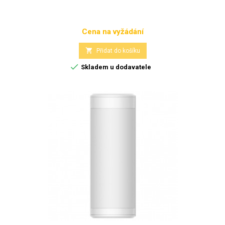
Cena na vyžádání
Cena

Přidat do košíku

Skladem u dodavatele