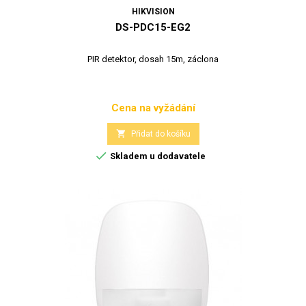
HIKVISION
DS-PDC15-EG2
PIR detektor, dosah 15m, záclona
Cena na vyžádání
Cena

Přidat do košíku

Skladem u dodavatele