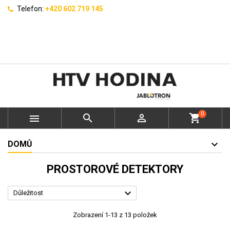
Telefon:
+420 602 719 145
0



shopping_cart
DOMŮ
PROSTOROVÉ DETEKTORY

Důležitost
Zobrazení 1-13 z 13 položek