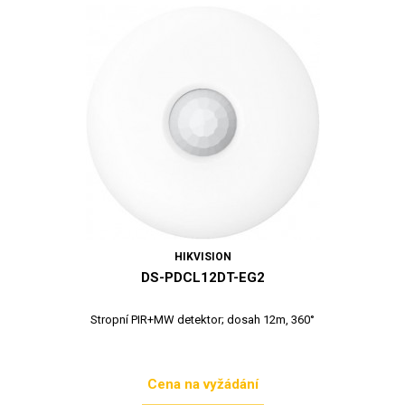
HIKVISION
DS-PDCL12DT-EG2
Stropní PIR+MW detektor; dosah 12m, 360°
Cena na vyžádání
Cena