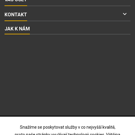

KONTAKT
JAK K NÁM
ODBĚR NOVINEK
Snažíme se poskytovat služby v co nejvyšší kvalitě,
proto naše stránky využívají technologii cookies. Většina