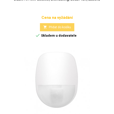
Cena na vyžádání
Cena

Přidat do košíku

Skladem u dodavatele