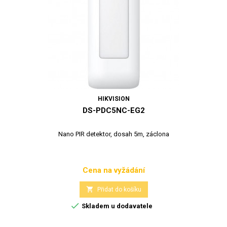
HIKVISION
DS-PDC5NC-EG2
Nano PIR detektor, dosah 5m, záclona
Cena na vyžádání
Cena

Přidat do košíku

Skladem u dodavatele