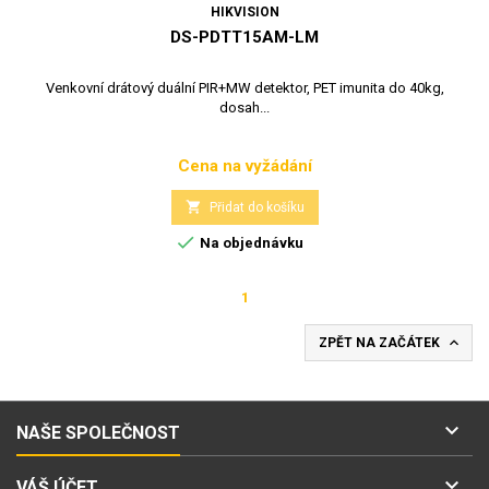
HIKVISION
DS-PDTT15AM-LM
Venkovní drátový duální PIR+MW detektor, PET imunita do 40kg,
dosah...
Cena na vyžádání
Cena

Přidat do košíku

Na objednávku
1

ZPĚT NA ZAČÁTEK

NAŠE SPOLEČNOST

VÁŠ ÚČET