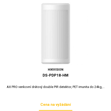
HIKVISION
DS-PDP18-HM
AX PRO venkovní drátový double PIR detektor, PET imunita do 24kg,...
Cena na vyžádání
Cena