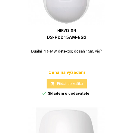
HIKVISION
DS-PDD15AM-EG2
Duální PIR+MW detektor, dosah 15m, vějíř
Cena na vyžádání
Cena

Přidat do košíku

Skladem u dodavatele