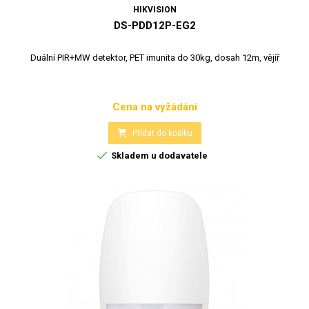
HIKVISION
DS-PDD12P-EG2
Duální PIR+MW detektor, PET imunita do 30kg, dosah 12m, vějíř
Cena na vyžádání
Cena

Přidat do košíku

Skladem u dodavatele