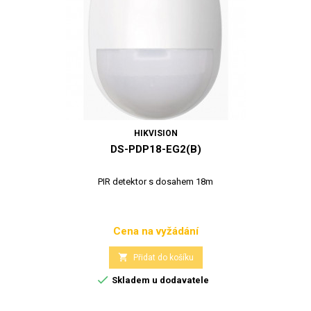
HIKVISION
DS-PDP18-EG2(B)
PIR detektor s dosahem 18m
Cena na vyžádání
Cena

Přidat do košíku

Skladem u dodavatele