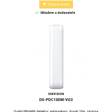

Přidat do košíku

Skladem u dodavatele
HIKVISION
DS-PDC10DM-VG3
Duální PIR+MW detektor, antimasking, dosah 10m, záclona