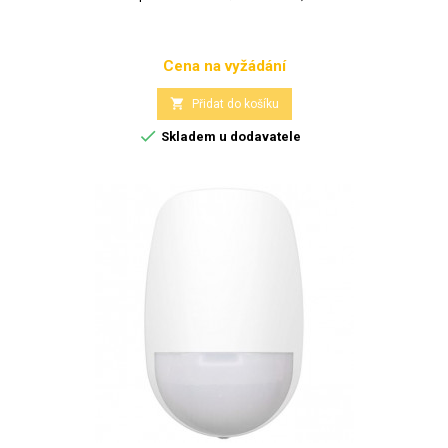
Cena na vyžádání
Cena

Přidat do košíku

Skladem u dodavatele