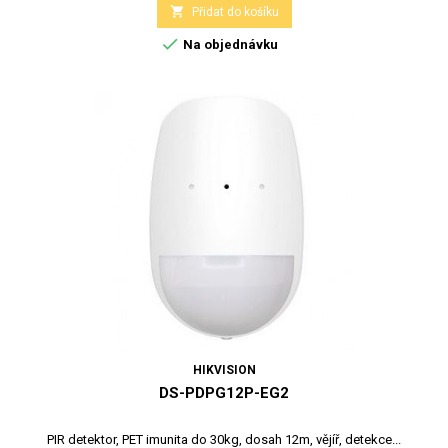

Přidat do košíku

Na objednávku
HIKVISION
DS-PDPG12P-EG2
PIR detektor, PET imunita do 30kg, dosah 12m, vějíř, detekce...