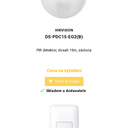
HIKVISION
DS-PDC15-EG2(B)
PIR detektor, dosah 15m, záclona
Cena na vyžádání
Cena

Přidat do košíku

Skladem u dodavatele