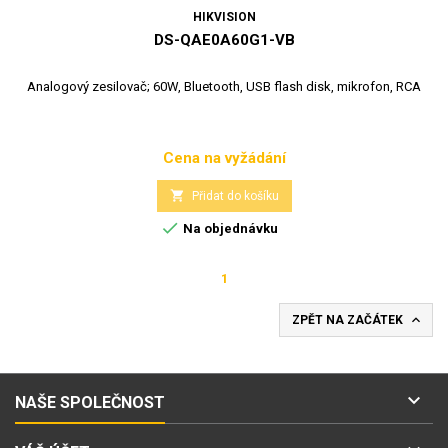
HIKVISION
DS-QAE0A60G1-VB
Analogový zesilovač; 60W, Bluetooth, USB flash disk, mikrofon, RCA
Cena na vyžádání
Cena

Přidat do košíku

Na objednávku
1

ZPĚT NA ZAČÁTEK

NAŠE SPOLEČNOST