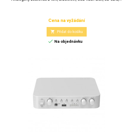
Cena na vyžádání
Cena

Přidat do košíku

Na objednávku