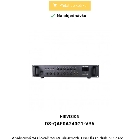

Přidat do košíku

Na objednávku
HIKVISION
DS-QAE0A240G1-VB6
Analogový zesilovač 240W, Bluetooth, USB flash disk, SD card,...