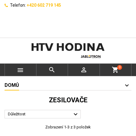
Telefon:
+420 602 719 145
0



shopping_cart
DOMŮ
ZESILOVAČE

Důležitost
Zobrazení 1-3 z 3 položek