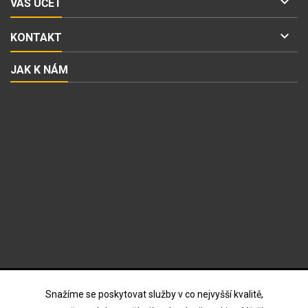

VÁŠ ÚČET

KONTAKT
JAK K NÁM
ODBĚR NOVINEK
Snažíme se poskytovat služby v co nejvyšší kvalitě,