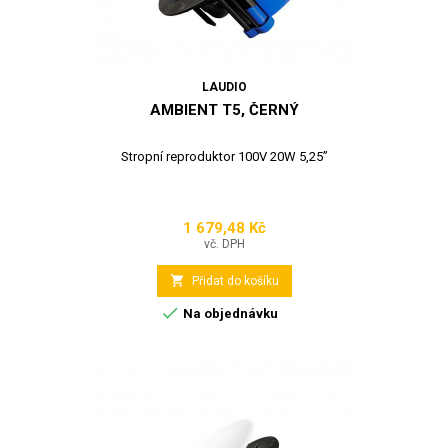
LAUDIO
AMBIENT T5, ČERNÝ
Stropní reproduktor 100V 20W 5,25”
1 679,48 Kč
Cena
vč. DPH

Přidat do košíku

Na objednávku