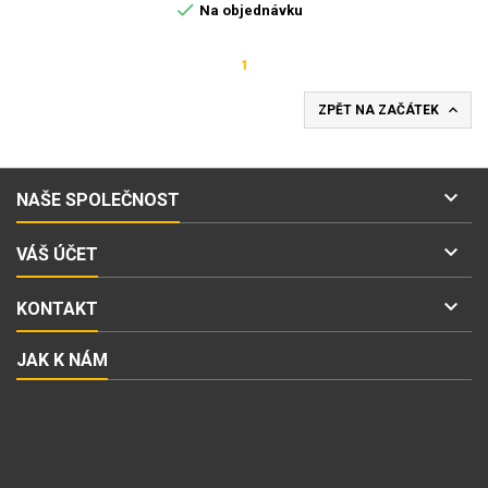

Na objednávku
1

ZPĚT NA ZAČÁTEK

NAŠE SPOLEČNOST

VÁŠ ÚČET

KONTAKT
JAK K NÁM