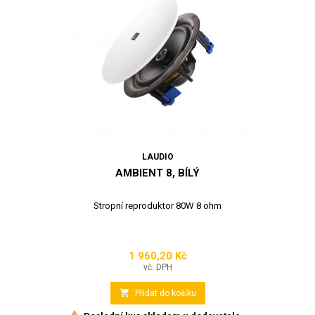
LAUDIO
AMBIENT 8, BÍLÝ
Stropní reproduktor 80W 8 ohm
1 960,20 Kč
Cena
vč. DPH

Přidat do košíku