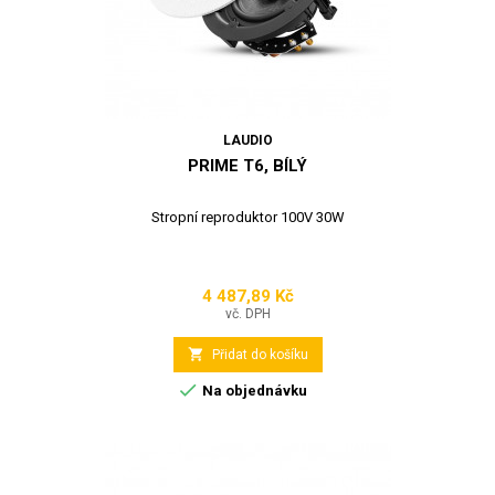
LAUDIO
PRIME T6, BÍLÝ
Stropní reproduktor 100V 30W
4 487,89 Kč
Cena
vč. DPH

Přidat do košíku

Na objednávku