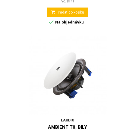
vč. DPH

Přidat do košíku

Na objednávku
LAUDIO
AMBIENT T8, BÍLÝ