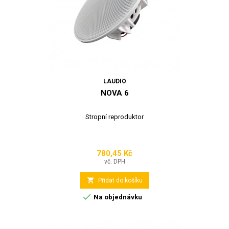
LAUDIO
NOVA 6
Stropní reproduktor
780,45 Kč
Cena
vč. DPH

Přidat do košíku

Na objednávku