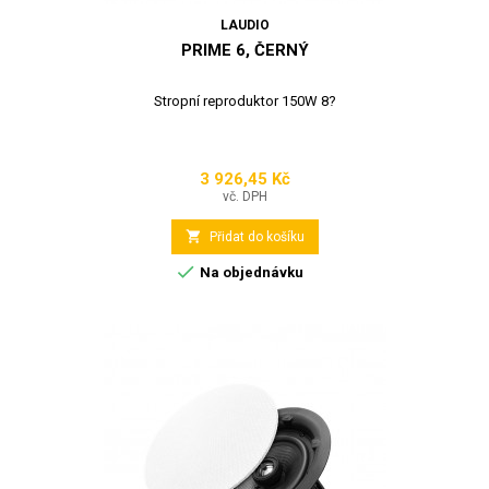
LAUDIO
PRIME 6, ČERNÝ
Stropní reproduktor 150W 8?
3 926,45 Kč
Cena
vč. DPH

Přidat do košíku

Na objednávku