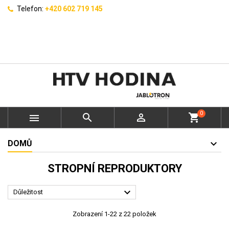
Telefon:
+420 602 719 145
0



shopping_cart
DOMŮ
STROPNÍ REPRODUKTORY

Důležitost
Zobrazení 1-22 z 22 položek