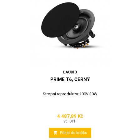
LAUDIO
PRIME T6, ČERNÝ
Stropní reproduktor 100V 30W
4 487,89 Kč
Cena
vč. DPH

Přidat do košíku