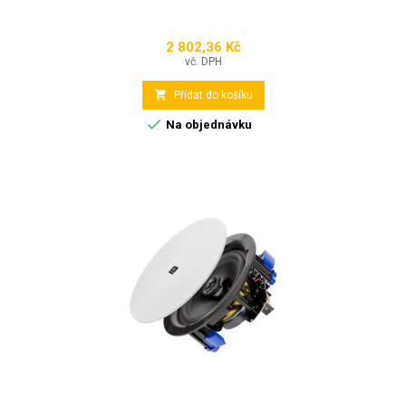
2 802,36 Kč
Cena
vč. DPH

Přidat do košíku

Na objednávku