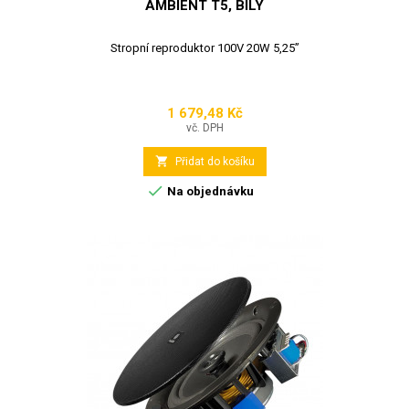
AMBIENT T5, BÍLÝ
Stropní reproduktor 100V 20W 5,25”
1 679,48 Kč
Cena
vč. DPH

Přidat do košíku

Na objednávku