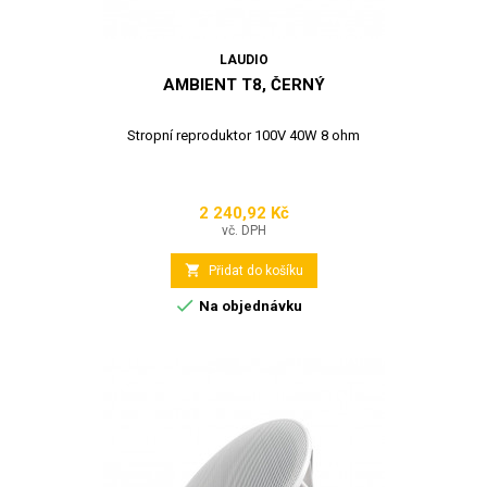
LAUDIO
AMBIENT T8, ČERNÝ
Stropní reproduktor 100V 40W 8 ohm
2 240,92 Kč
Cena
vč. DPH

Přidat do košíku

Na objednávku