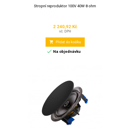
Stropní reproduktor 100V 40W 8 ohm
2 240,92 Kč
Cena
vč. DPH

Přidat do košíku

Na objednávku