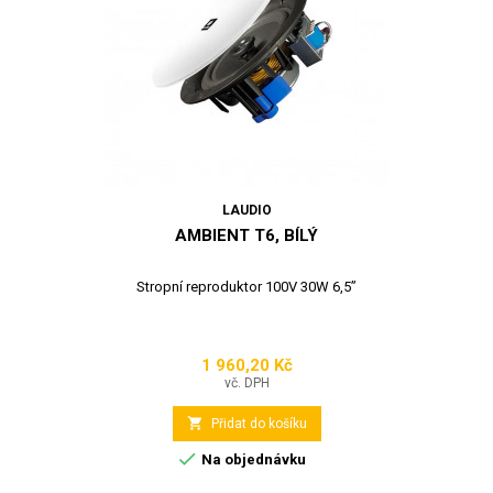
LAUDIO
AMBIENT T6, BÍLÝ
Stropní reproduktor 100V 30W 6,5”
1 960,20 Kč
Cena
vč. DPH

Přidat do košíku

Na objednávku