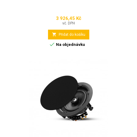
3 926,45 Kč
Cena
vč. DPH

Přidat do košíku

Na objednávku