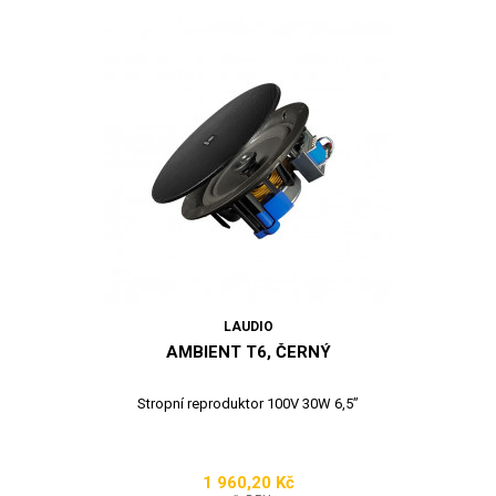
LAUDIO
AMBIENT T6, ČERNÝ
Stropní reproduktor 100V 30W 6,5”
1 960,20 Kč
Cena