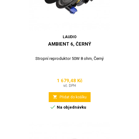
LAUDIO
AMBIENT 6, ČERNÝ
Stropní reproduktor 50W 8 ohm, Černý
1 679,48 Kč
Cena
vč. DPH

Přidat do košíku

Na objednávku