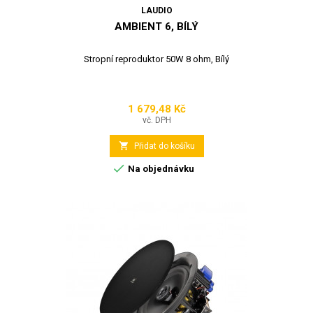
LAUDIO
AMBIENT 6, BÍLÝ
Stropní reproduktor 50W 8 ohm, Bílý
1 679,48 Kč
Cena
vč. DPH

Přidat do košíku

Na objednávku