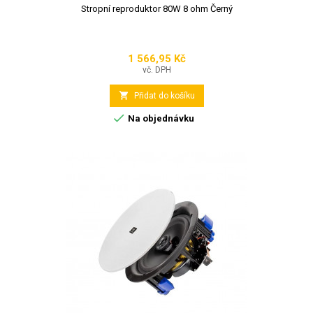
Stropní reproduktor 80W 8 ohm Černý
1 566,95 Kč
Cena
vč. DPH

Přidat do košíku

Na objednávku