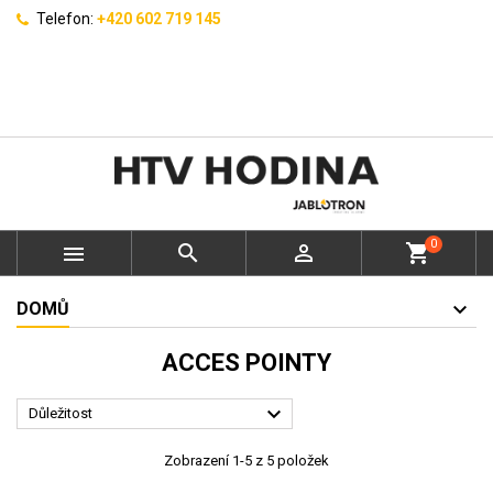
Telefon:
+420 602 719 145
0



shopping_cart
DOMŮ
ACCES POINTY

Důležitost
Zobrazení 1-5 z 5 položek