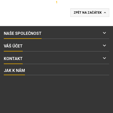
1

ZPĚT NA ZAČÁTEK

NAŠE SPOLEČNOST

VÁŠ ÚČET

KONTAKT
JAK K NÁM