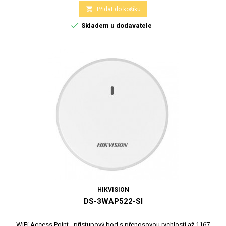

Přidat do košíku

Skladem u dodavatele
HIKVISION
DS-3WAP522-SI
WiFi Access Point - přístupový bod s přenosovou rychlostí až 1167