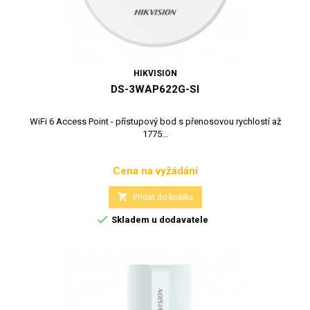
HIKVISION
DS-3WAP622G-SI
WiFi 6 Access Point - přístupový bod s přenosovou rychlostí až
1775...
Cena na vyžádání
Cena

Přidat do košíku

Skladem u dodavatele