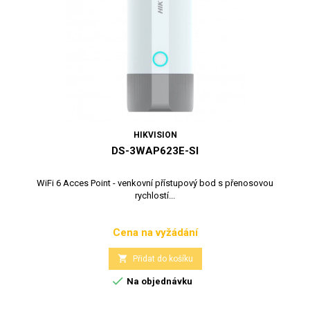
HIKVISION
DS-3WAP623E-SI
WiFi 6 Acces Point - venkovní přístupový bod s přenosovou
rychlostí...
Cena na vyžádání
Cena

Přidat do košíku

Na objednávku