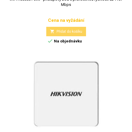
Mbps
Cena na vyžádání
Cena

Přidat do košíku

Na objednávku