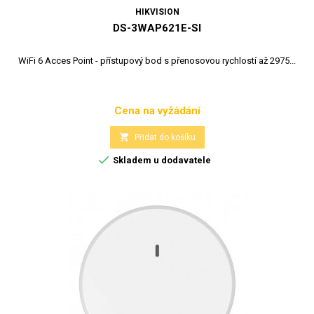
HIKVISION
DS-3WAP621E-SI
WiFi 6 Acces Point - přístupový bod s přenosovou rychlostí až 2975...
Cena na vyžádání
Cena

Přidat do košíku

Skladem u dodavatele