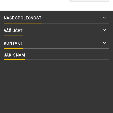

NAŠE SPOLEČNOST

VÁŠ ÚČET

KONTAKT
JAK K NÁM