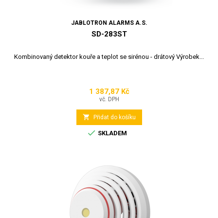
JABLOTRON ALARMS A.S.
SD-283ST
Kombinovaný detektor kouře a teplot se sirénou - drátový Výrobek...
1 387,87 Kč
Cena
vč. DPH

Přidat do košíku

SKLADEM