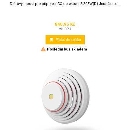
Drátový modul pro připojení CO detektoru Ei208W(D) Jedná se o...
840,95 Kč
Cena
vč. DPH

Přidat do košíku

Poslední kus skladem