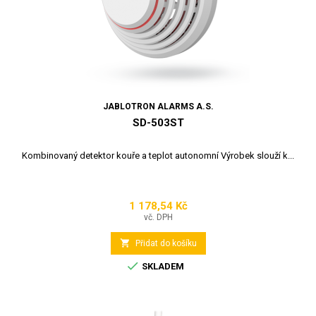
JABLOTRON ALARMS A.S.
SD-503ST
Kombinovaný detektor kouře a teplot autonomní Výrobek slouží k...
1 178,54 Kč
Cena
vč. DPH

Přidat do košíku

SKLADEM