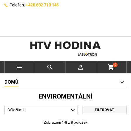
Telefon:
+420 602 719 145
0



shopping_cart
DOMŮ
ENVIROMENTÁLNÍ

Důležitost
FILTROVAT
Zobrazení 1-8 z 8 položek