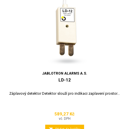
JABLOTRON ALARMS A.S.
LD-12
Záplavový detektor Detektor slouží pro indikaci zaplavení prostor...
589,27 Kč
Cena
vč. DPH