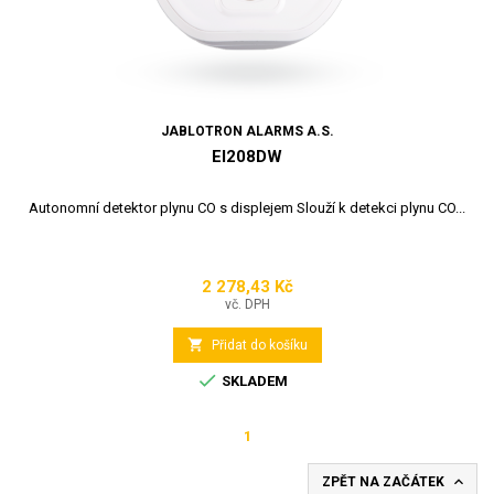
JABLOTRON ALARMS A.S.
EI208DW
Autonomní detektor plynu CO s displejem Slouží k detekci plynu CO...
2 278,43 Kč
Cena
vč. DPH

Přidat do košíku

SKLADEM
1

ZPĚT NA ZAČÁTEK