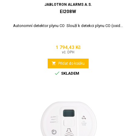
JABLOTRON ALARMS A.S.
EI208W
Autonomní detektor plynu CO Slouží k detekci plynu CO (oxid...
1 794,43 Kč
Cena
vč. DPH

Přidat do košíku

SKLADEM