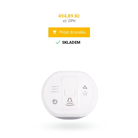
494,89 Kč
Cena
vč. DPH

Přidat do košíku

SKLADEM