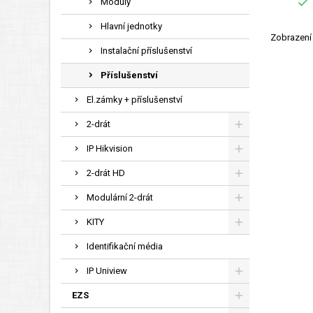

Moduly
Hlavní jednotky
Zobrazení 
Instalační příslušenství
Příslušenství
El.zámky + příslušenství
2-drát
IP Hikvision
2-drát HD
Modulární 2-drát
KITY
Identifikační média
IP Uniview
EZS