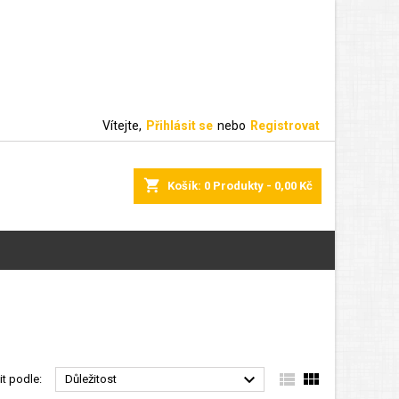
Vítejte,
Přihlásit se
nebo
Registrovat
shopping_cart
Košík:
0
Produkty - 0,00 Kč



it podle:
Důležitost