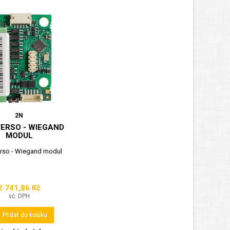
2N
VERSO - WIEGAND
MODUL
erso - Wiegand modul
2 741,86 Kč
Cena
vč. DPH
Přidat do košíku