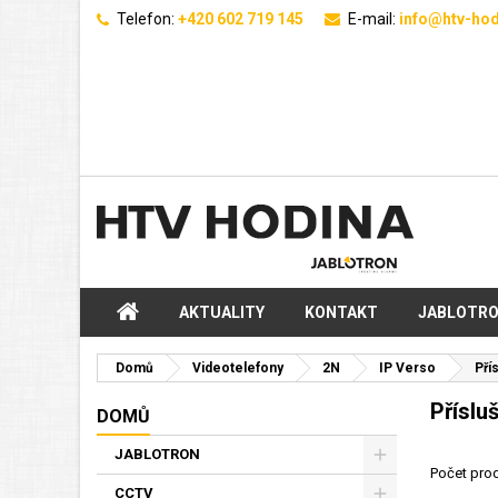
Telefon:
+420 602 719 145
E-mail:
info@htv-hod
AKTUALITY
KONTAKT
JABLOTR
Domů
Videotelefony
2N
IP Verso
Pří
Příslu
DOMŮ
JABLOTRON
Počet prod
CCTV