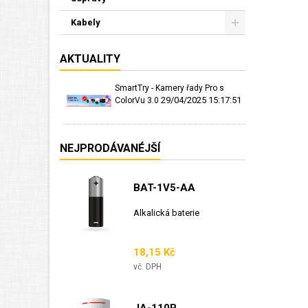
Kabely
AKTUALITY
SmartTry - Kamery řady Pro s
29/04/2025 15:17:51
ColorVu 3.0
NEJPRODÁVANÉJŠÍ
BAT-1V5-AA
Alkalická baterie
Cena
18,15 Kč
vč. DPH