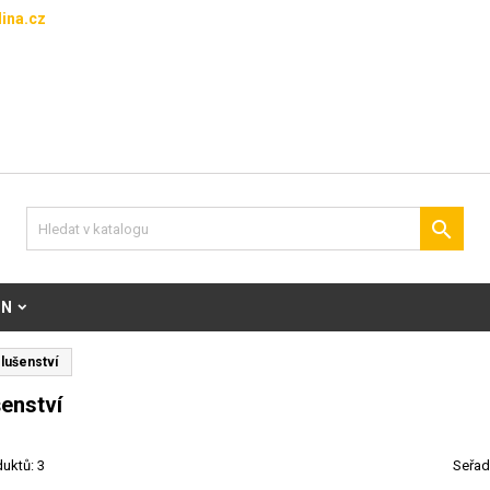
ina.cz

ON
slušenství
šenství
uktů: 3
Seřad