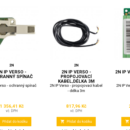
2N
2N
N IP VERSO -
2N IP VERSO -
2N IP 
RANNÝ SPÍNAČ
PROPOJOVACÍ
KABEL,DÉLKA 3M
erso - ochranný spínač
2N IP Verso - propojovací kabel
2N IP V
- délka 3m
1 356,41 Kč
817,96 Kč
Cena
Cena
vč. DPH
vč. DPH



Přidat do košíku
Přidat do košíku