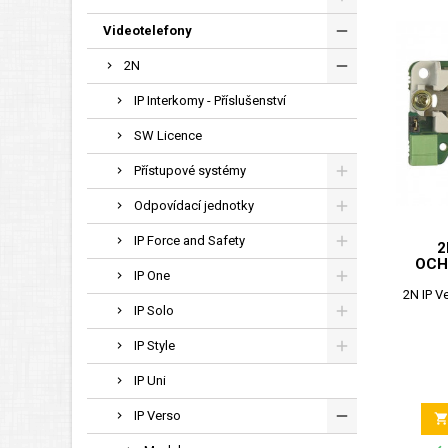
Videotelefony
2N
IP Interkomy - Příslušenství
SW Licence
Přístupové systémy
Odpovídací jednotky
IP Force and Safety
2
OCH
IP One
2N IP V
IP Solo
IP Style
IP Uni
IP Verso