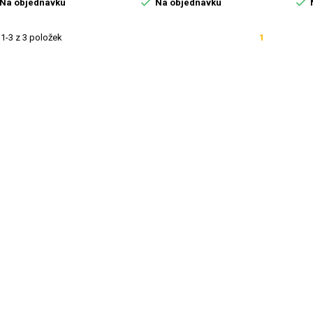


Na objednávku
Na objednávku
1-3 z 3 položek
1