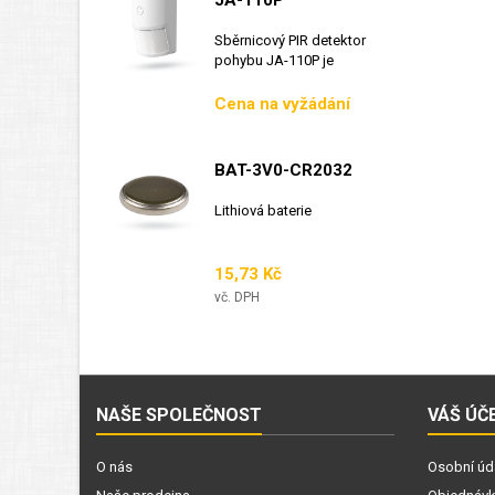
JA-110P
Sběrnicový PIR detektor
pohybu JA-110P je
sběrnicový detektor...
Cena
Cena na vyžádání
BAT-3V0-CR2032
Lithiová baterie
Cena
15,73 Kč
vč. DPH
NAŠE SPOLEČNOST
VÁŠ ÚČ
O nás
Osobní úd