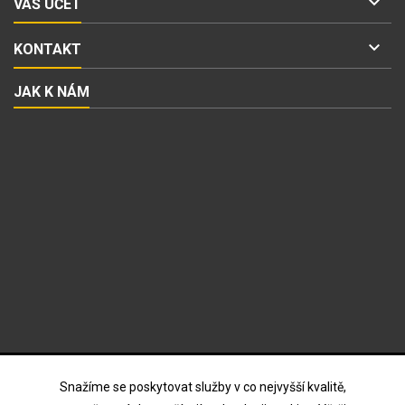

VÁŠ ÚČET

KONTAKT
JAK K NÁM
ODBĚR NOVINEK
Snažíme se poskytovat služby v co nejvyšší kvalitě,