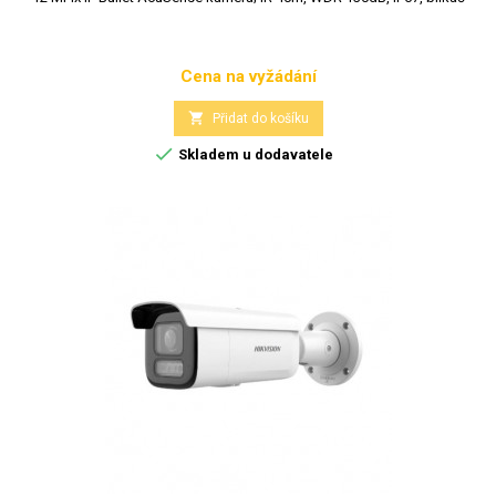
Cena na vyžádání
Cena

Přidat do košíku

Skladem u dodavatele