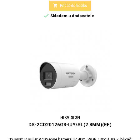

Přidat do košíku

Skladem u dodavatele
HIKVISION
DS-2CD20126G3-IUY/SL(2.8MM)(EF)
12 MPix IP Bullet AcuSense kamera; IR 40m, WDR 130dB, IP67, blikač