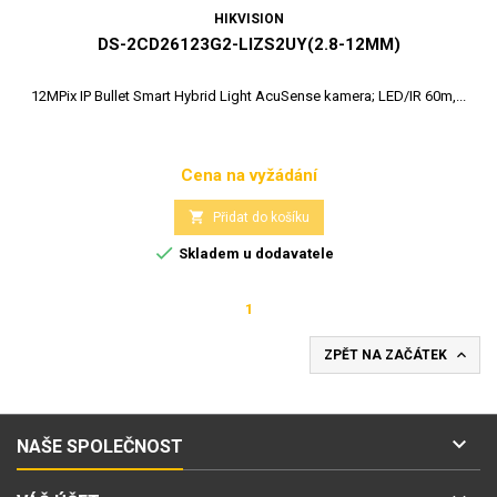
HIKVISION
DS-2CD26123G2-LIZS2UY(2.8-12MM)
12MPix IP Bullet Smart Hybrid Light AcuSense kamera; LED/IR 60m,...
Cena na vyžádání
Cena

Přidat do košíku

Skladem u dodavatele
1

ZPĚT NA ZAČÁTEK

NAŠE SPOLEČNOST