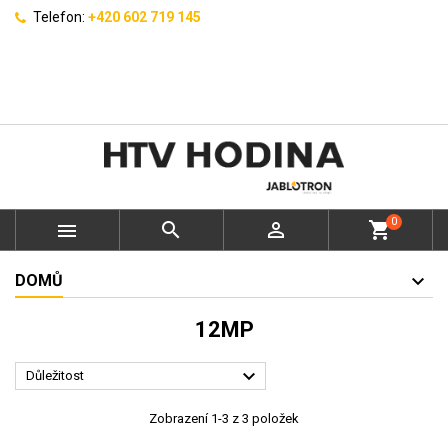
Telefon:
+420 602 719 145
0



shopping_cart
DOMŮ
12MP

Důležitost
Zobrazení 1-3 z 3 položek