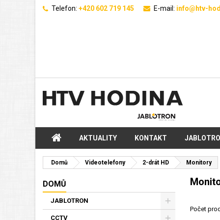
Telefon:
+420 602 719 145
E-mail:
info@htv-hod
AKTUALITY
KONTAKT
JABLOTR
Domů
Videotelefony
2-drát HD
Monitory
Monit
DOMŮ
JABLOTRON
Počet prod
CCTV