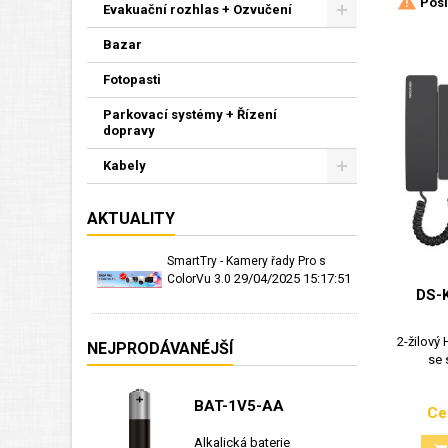

Posl
Evakuační rozhlas + Ozvučení
Bazar
Fotopasti
Parkovací systémy + Řízení
dopravy
Kabely
AKTUALITY
SmartTry - Kamery řady Pro s
29/04/2025 15:17:51
ColorVu 3.0
DS-
2-žilový
NEJPRODÁVANÉJŠÍ
se 
BAT-1V5-AA
Ce
Alkalická baterie