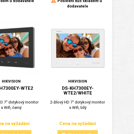

dem u dodavatele
Poslední kus skladem u
dodavatele
HIKVISION
HIKVISION
KH7300EY-WTE2
DS-KH7300EY-
WTE2/WHITE
HD 7“ dotykový monitor
2-žilový HD 7“ dotykový monitor
s Wifi, černý
s Wifi, bílý
a na vyžádání
Cena na vyžádání
Cena
Cena