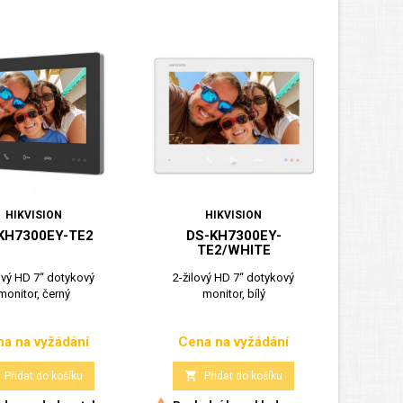
HIKVISION
HIKVISION
KH7300EY-TE2
DS-KH7300EY-
TE2/WHITE
ový HD 7“ dotykový
2-žilový HD 7“ dotykový
monitor, černý
monitor, bílý
a na vyžádání
Cena na vyžádání
Cena
Cena

Přidat do košíku
Přidat do košíku