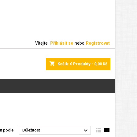
Vítejte,
Přihlásit se
nebo
Registrovat
shopping_cart
Košík:
0
Produkty - 0,00 Kč



it podle:
Důležitost