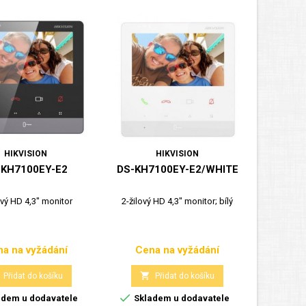
HIKVISION
HIKVISION
-KH7100EY-E2
DS-KH7100EY-E2/WHITE
ový HD 4,3" monitor
2-žilový HD 4,3" monitor; bílý
a na vyžádání
Cena na vyžádání
Cena
Cena

Přidat do košíku
Přidat do košíku

dem u dodavatele
Skladem u dodavatele