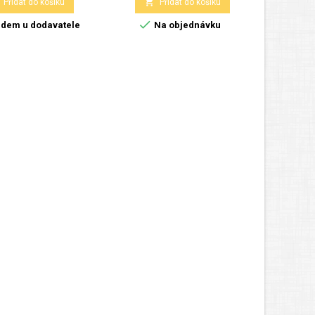

Přidat do košíku
Přidat do košíku

dem u dodavatele
Na objednávku