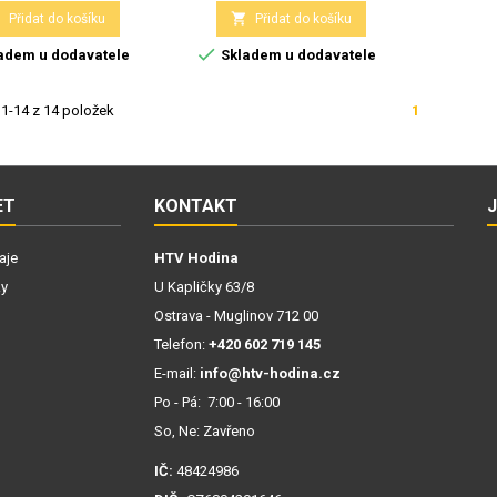


Přidat do košíku
Přidat do košíku

adem u dodavatele
Skladem u dodavatele
1-14 z 14 položek
1
ET
KONTAKT
aje
HTV Hodina
ky
U Kapličky 63/8
Ostrava - Muglinov 712 00
Telefon:
+420 602 719 145
E-mail:
info@htv-hodina.cz
Po - Pá: 7:00 - 16:00
So, Ne: Zavřeno
IČ:
48424986