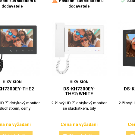


ední kus skladem u
Poslední kus skladem u
Skla
dodavatele
dodavatele
HIKVISION
HIKVISION
KH7300EY-THE2
DS-KH7300EY-
DS-
THE2/WHITE
 HD 7“ dotykový monitor
2-žilový HD 7“ dotykový monitor
2-žilový 
sluchátkem, černý
se sluchátkem, bílý
na na vyžádání
Cena na vyžádání
Cen
Cena
Cena