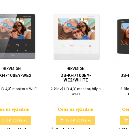
HIKVISION
HIKVISION
KH7100EY-WE2
DS-KH7100EY-
DS-
WE2/WHITE
 HD 4,3" monitor s Wi-Fi
2-žilový HD 4,3" monitor; bílý s
2-žil
Wi-Fi
na na vyžádání
Cena na vyžádání
Cen
Cena
Cena



Přidat do košíku
Přidat do košíku