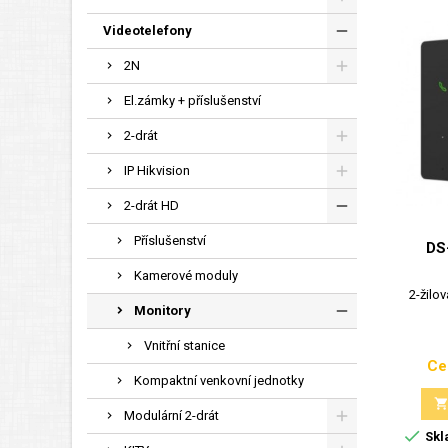
Videotelefony
2N
El.zámky + příslušenství
2-drát
IP Hikvision
2-drát HD
Příslušenství
DS
Kamerové moduly
2-žilo
Monitory
Vnitřní stanice
Ce
Kompaktní venkovní jednotky
Modulární 2-drát

Skl