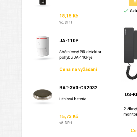

Skl
Cena
18,15 Kč
vč. DPH
JA-110P
Sběrnicový PIR detektor
pohybu JA-110P je
sběrnicový detektor...
Cena
Cena na vyžádání
BAT-3V0-CR2032
DS-K
Lithiová baterie
2-žilov
monitor
Cena
15,73 Kč
vč. DPH
Ce