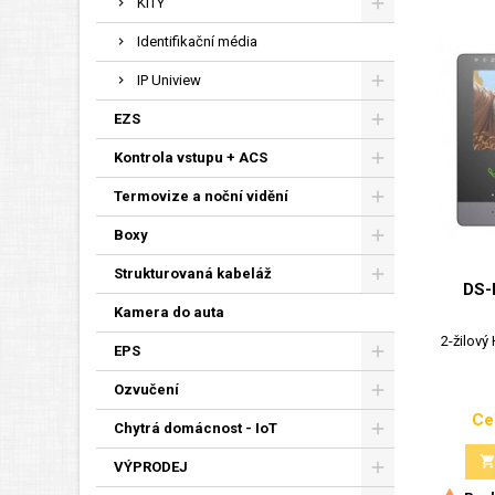
KITY
Identifikační média
IP Uniview
EZS
Kontrola vstupu + ACS
Termovize a noční vidění
Boxy
Strukturovaná kabeláž
DS-
Kamera do auta
2-žilový
EPS
Ozvučení
Ce
Chytrá domácnost - IoT
VÝPRODEJ