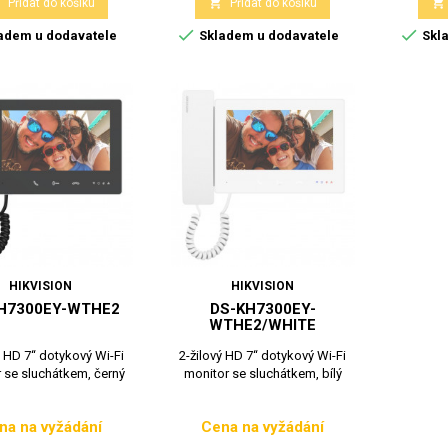



Přidat do košíku
Přidat do košíku


adem u dodavatele
Skladem u dodavatele
Skla
HIKVISION
HIKVISION
H7300EY-WTHE2
DS-KH7300EY-
WTHE2/WHITE
ý HD 7“ dotykový Wi-Fi
2-žilový HD 7“ dotykový Wi-Fi
 se sluchátkem, černý
monitor se sluchátkem, bílý
na na vyžádání
Cena na vyžádání
Cena
Cena