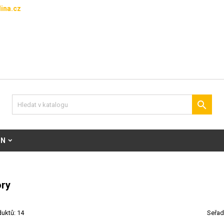
ina.cz

ON
ory
uktů: 14
Seřad