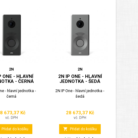
2N
2N
P ONE - HLAVNÍ
2N IP ONE - HLAVNÍ
NOTKA - ČERNÁ
JEDNOTKA - ŠEDÁ
ne - hlavní jednotka -
2N IP One - hlavní jednotka -
černá
šedá
8 673,37 Kč
28 673,37 Kč
Cena
Cena
vč. DPH
vč. DPH

Přidat do košíku
Přidat do košíku