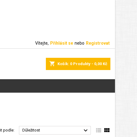
Vítejte,
Přihlásit se
nebo
Registrovat
shopping_cart
Košík:
0
Produkty - 0,00 Kč



it podle:
Důležitost