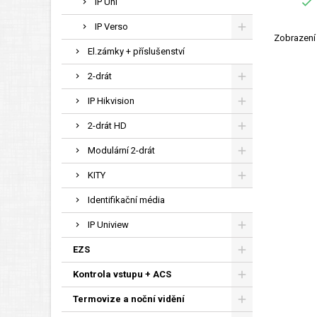

IP Uni
IP Verso
Zobrazení 
El.zámky + příslušenství
2-drát
IP Hikvision
2-drát HD
Modulární 2-drát
KITY
Identifikační média
IP Uniview
EZS
Kontrola vstupu + ACS
Termovize a noční vidění