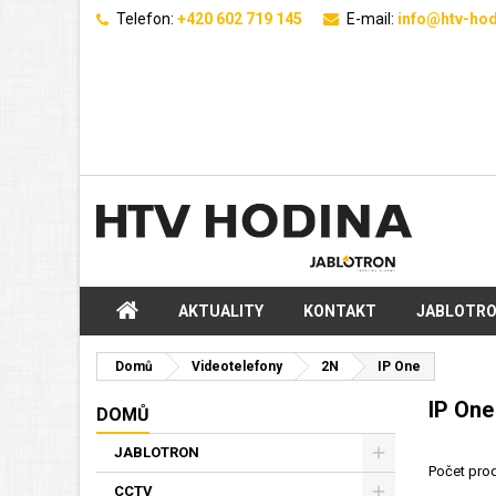
Telefon:
+420 602 719 145
E-mail:
info@htv-hod
AKTUALITY
KONTAKT
JABLOTR
Domů
Videotelefony
2N
IP One
IP One
DOMŮ
JABLOTRON
Počet prod
CCTV