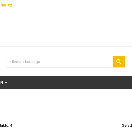
ina.cz

ON
uktů: 4
Seřad