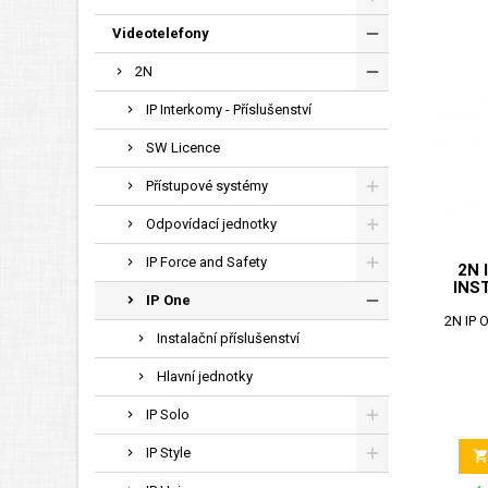
Videotelefony
2N
IP Interkomy - Příslušenství
SW Licence
Přístupové systémy
Odpovídací jednotky
IP Force and Safety
2N 
INS
IP One
2N IP O
Instalační příslušenství
Hlavní jednotky
IP Solo
IP Style