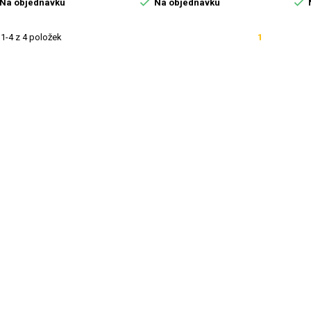


Na objednávku
Na objednávku
1-4 z 4 položek
1