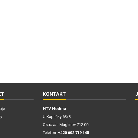
ET
KONTAKT
aje
HTV Hodina
ky
U Kapličky 63/8
Ostrava - Muglinov 712 00
Telefon:
+420 602 719 145