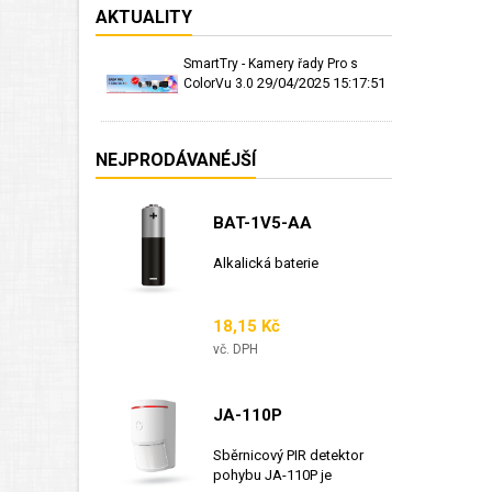
AKTUALITY
SmartTry - Kamery řady Pro s
29/04/2025 15:17:51
ColorVu 3.0
NEJPRODÁVANÉJŠÍ
BAT-1V5-AA
Alkalická baterie
Cena
18,15 Kč
vč. DPH
JA-110P
Sběrnicový PIR detektor
pohybu JA-110P je