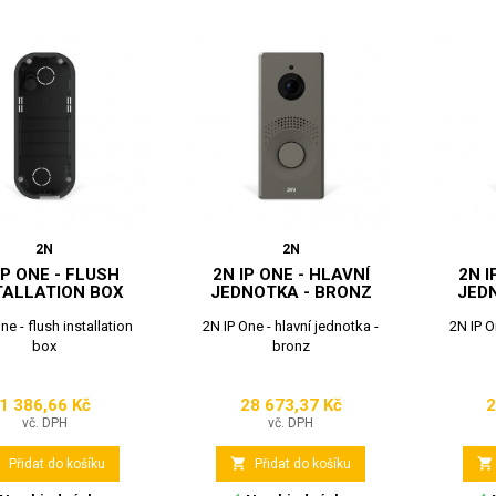
2N
2N
IP ONE - FLUSH
2N IP ONE - HLAVNÍ
2N I
TALLATION BOX
JEDNOTKA - BRONZ
JED
ne - flush installation
2N IP One - hlavní jednotka -
2N IP O
box
bronz
1 386,66 Kč
28 673,37 Kč
2
Cena
Cena
vč. DPH
vč. DPH



Přidat do košíku
Přidat do košíku