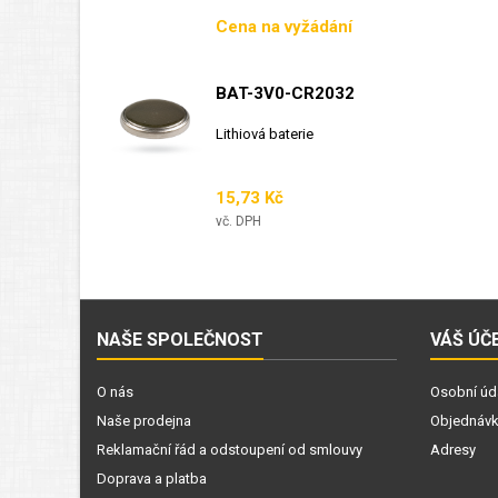
sběrnicový detektor...
Cena
Cena na vyžádání
BAT-3V0-CR2032
Lithiová baterie
Cena
15,73 Kč
vč. DPH
NAŠE SPOLEČNOST
VÁŠ ÚČ
O nás
Osobní úd
Naše prodejna
Objednáv
Reklamační řád a odstoupení od smlouvy
Adresy
Doprava a platba