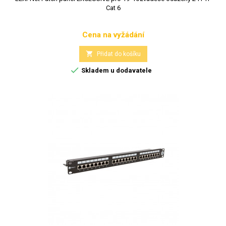
Cat 6
Cena na vyžádání
Cena

Přidat do košíku

Skladem u dodavatele