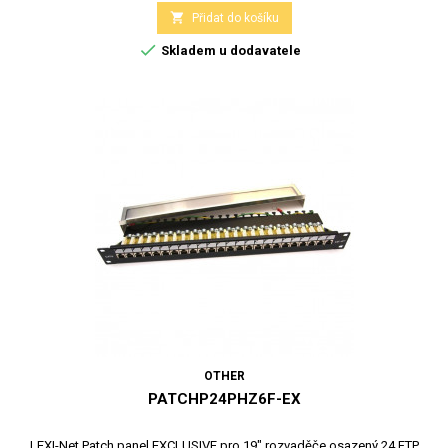

Přidat do košíku

Skladem u dodavatele
OTHER
PATCHP24PHZ6F-EX
LEXI-Net Patch panel EXCLUSIVE pro 19" rozvaděče osazený 24 FTP