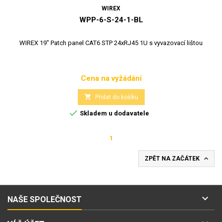
WIREX
WPP-6-S-24-1-BL
WIREX 19" Patch panel CAT6 STP 24xRJ45 1U s vyvazovací lištou
Cena na vyžádání
Cena

Přidat do košíku

Skladem u dodavatele
1

ZPĚT NA ZAČÁTEK

NAŠE SPOLEČNOST