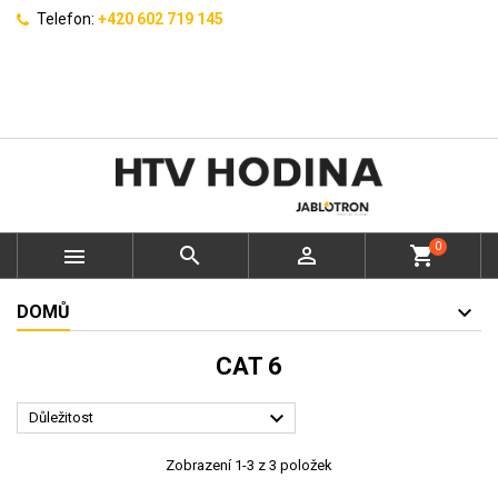
Telefon:
+420 602 719 145
0



shopping_cart
DOMŮ
CAT 6

Důležitost
Zobrazení 1-3 z 3 položek