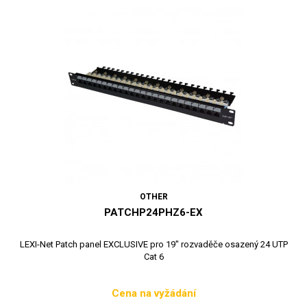
OTHER
PATCHP24PHZ6-EX
LEXI-Net Patch panel EXCLUSIVE pro 19" rozvaděče osazený 24 UTP
Cat 6
Cena na vyžádání
Cena