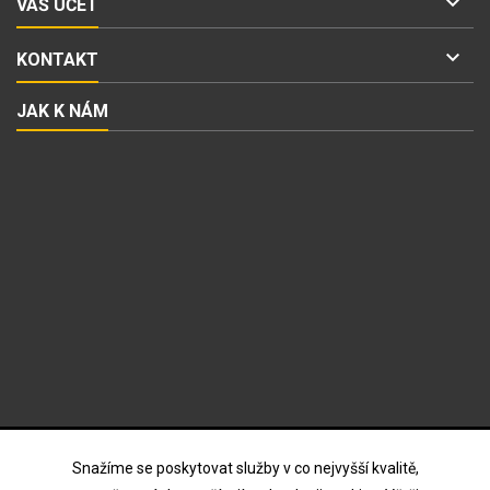

VÁŠ ÚČET

KONTAKT
JAK K NÁM
ODBĚR NOVINEK
Snažíme se poskytovat služby v co nejvyšší kvalitě,