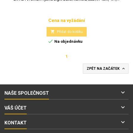
Cena na vyžádání
Cena

Přidat do košíku

Na objednávku
1

ZPĚT NA ZAČÁTEK

NAŠE SPOLEČNOST

VÁŠ ÚČET

KONTAKT