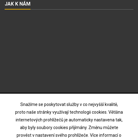
JAK K NÁM
ODBĚR NOVINEK
Snažíme se poskytovat služby v co nejvyšší kvalitě,
proto naše stránky využívají technologii cookies. Většina
internetových prohlížečů je automaticky nastavena tak,
Souhlasím s podmínkami a zásadami ochrany osobních
aby byly soubory cookies příjímány. Změnu můžete
údajů
provést v nastavení svého prohlížeče. Více informací o