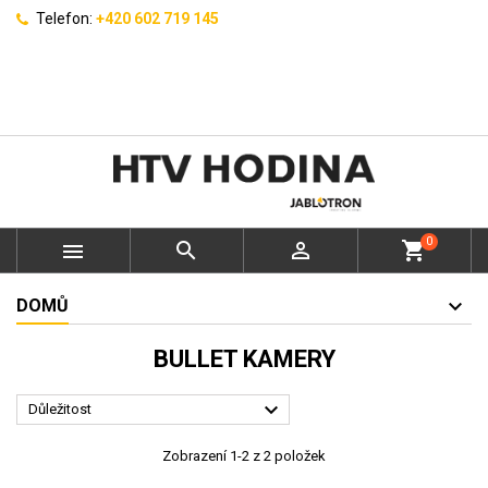
Telefon:
+420 602 719 145
0



shopping_cart
DOMŮ
BULLET KAMERY

Důležitost
Zobrazení 1-2 z 2 položek