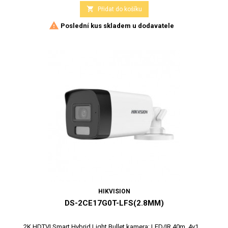

Přidat do košíku

Poslední kus skladem u dodavatele
HIKVISION
DS-2CE17G0T-LFS(2.8MM)
2K HDTVI Smart Hybrid Light Bullet kamera; LED/IR 40m, 4v1,...