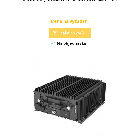
Cena na vyžádání
Cena

Přidat do košíku

Na objednávku