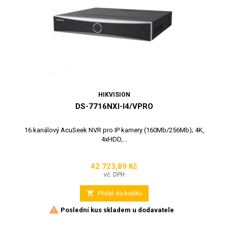
HIKVISION
DS-7716NXI-I4/VPRO
16 kanálový AcuSeek NVR pro IP kamery (160Mb/256Mb); 4K,
4xHDD,...
42 723,89 Kč
Cena
vč. DPH

Přidat do košíku

Poslední kus skladem u dodavatele