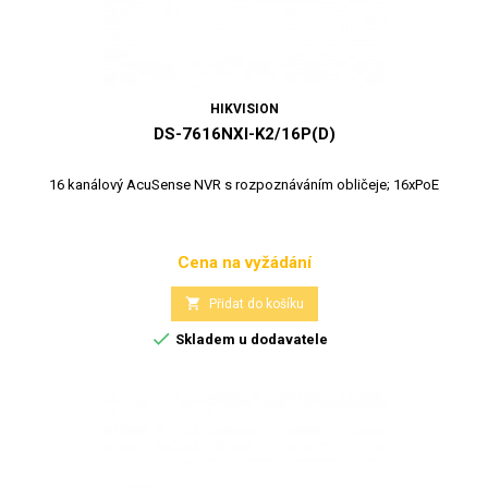
HIKVISION
DS-7616NXI-K2/16P(D)
16 kanálový AcuSense NVR s rozpoznáváním obličeje; 16xPoE
Cena na vyžádání
Cena

Přidat do košíku

Skladem u dodavatele