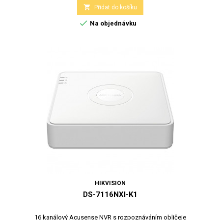

Přidat do košíku

Na objednávku
HIKVISION
DS-7116NXI-K1
16 kanálový Acusense NVR s rozpoznáváním obličeje