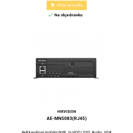

Přidat do košíku

Na objednávku
HIKVISION
AE-MN5083(RJ45)
8+8 kanálový mobilní NVR, 1x HDD/ SSD, Audio, VGA