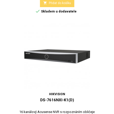

Přidat do košíku

Skladem u dodavatele
HIKVISION
DS-7616NXI-K1(D)
16 kanálový Acusense NVR s rozpoznáním obličeje