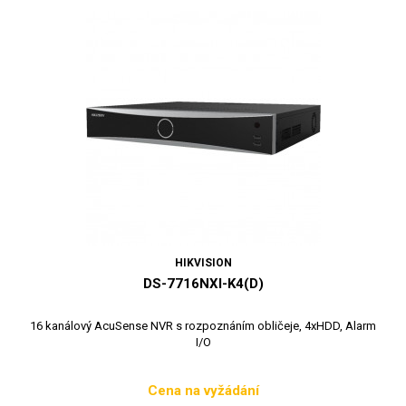
HIKVISION
DS-7716NXI-K4(D)
16 kanálový AcuSense NVR s rozpoznáním obličeje, 4xHDD, Alarm
I/O
Cena na vyžádání
Cena