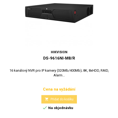
HIKVISION
DS-9616NI-M8/R
16 kanálový NVR pro IP kamery (320Mb/400Mb); 8K, 8xHDD, RAID,
Alarm...
Cena na vyžádání
Cena

Přidat do košíku

Na objednávku