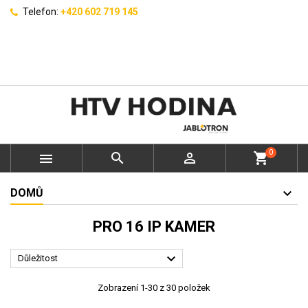
Telefon:
+420 602 719 145
0



shopping_cart
DOMŮ
PRO 16 IP KAMER

Důležitost
Zobrazení 1-30 z 30 položek