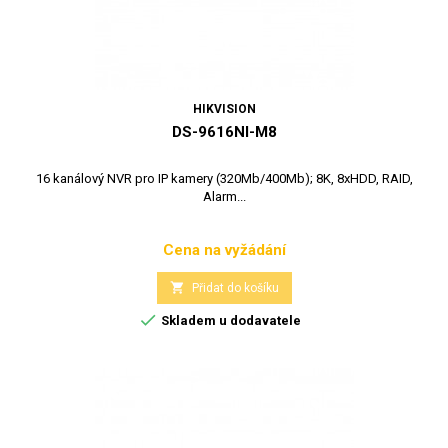
HIKVISION
DS-9616NI-M8
16 kanálový NVR pro IP kamery (320Mb/400Mb); 8K, 8xHDD, RAID,
Alarm...
Cena na vyžádání
Cena

Přidat do košíku

Skladem u dodavatele