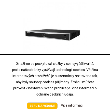
Snažíme se poskytovat služby v co nejvyšší kvalitě,
proto naše stránky využívají technologii cookies. Většina
HIKVISION
IDS-7616NXI-M2/16P/X
internetových prohlížečů je automaticky nastavena tak,
aby byly soubory cookies příjímány. Změnu můžete
16-kanálový 4K DeepinMind NVR; rozpoznávání obličeje, kontrola...
provést v nastavení svého prohlížeče. Více informací o
ochraně osobních údajů.
Cena na vyžádání
Více informací
Cena
BERU NA VĚDOMÍ