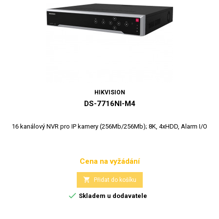
HIKVISION
DS-7716NI-M4
16 kanálový NVR pro IP kamery (256Mb/256Mb); 8K, 4xHDD, Alarm I/O
Cena na vyžádání
Cena

Přidat do košíku

Skladem u dodavatele