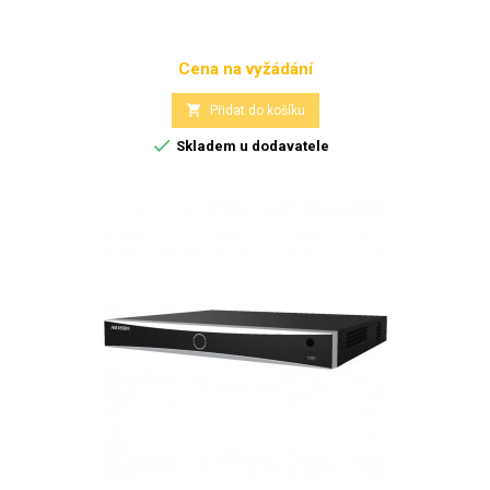
Cena na vyžádání
Cena

Přidat do košíku

Skladem u dodavatele