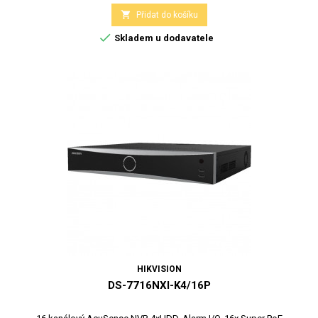

Přidat do košíku

Skladem u dodavatele
HIKVISION
DS-7716NXI-K4/16P