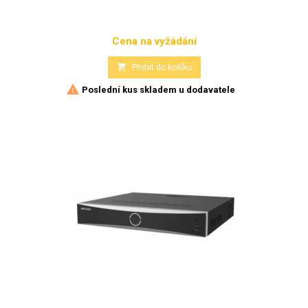
Cena na vyžádání
Cena

Přidat do košíku

Poslední kus skladem u dodavatele