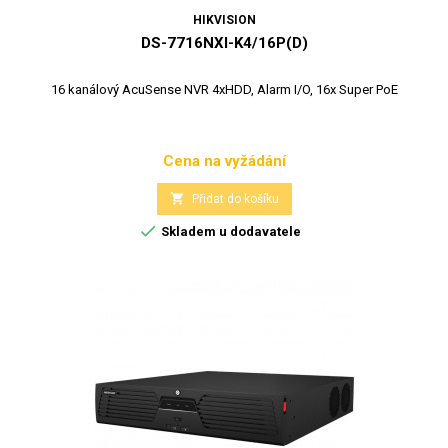
HIKVISION
DS-7716NXI-K4/16P(D)
16 kanálový AcuSense NVR 4xHDD, Alarm I/O, 16x Super PoE
Cena na vyžádání
Cena

Přidat do košíku

Skladem u dodavatele