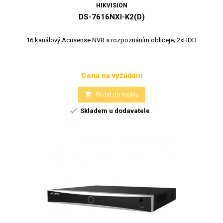
HIKVISION
DS-7616NXI-K2(D)
16 kanálový Acusense NVR s rozpoznáním obličeje; 2xHDD
Cena na vyžádání
Cena

Přidat do košíku

Skladem u dodavatele