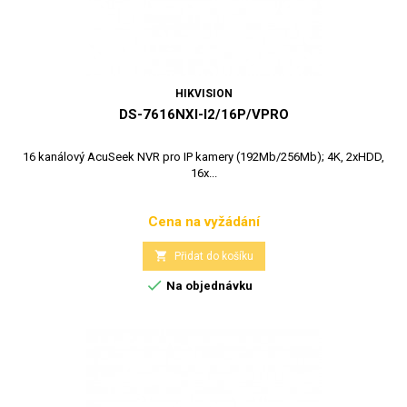
HIKVISION
DS-7616NXI-I2/16P/VPRO
16 kanálový AcuSeek NVR pro IP kamery (192Mb/256Mb); 4K, 2xHDD,
16x...
Cena na vyžádání
Cena

Přidat do košíku

Na objednávku