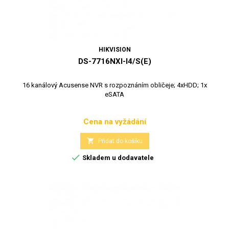
HIKVISION
DS-7716NXI-I4/S(E)
16 kanálový Acusense NVR s rozpoznáním obličeje; 4xHDD; 1x
eSATA
Cena na vyžádání
Cena

Přidat do košíku

Skladem u dodavatele