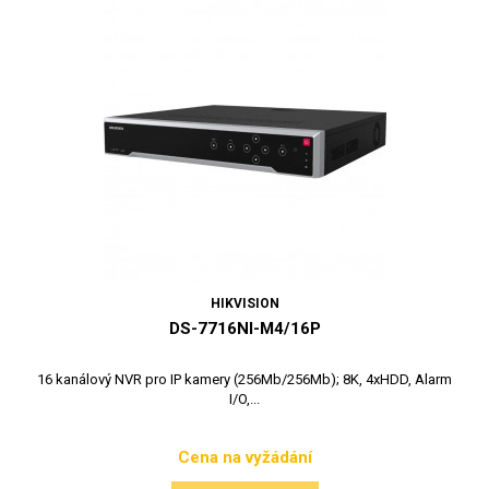
HIKVISION
DS-7716NI-M4/16P
16 kanálový NVR pro IP kamery (256Mb/256Mb); 8K, 4xHDD, Alarm
I/O,...
Cena na vyžádání
Cena