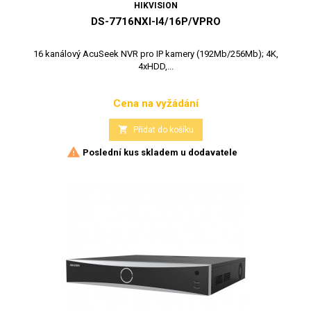
HIKVISION
DS-7716NXI-I4/16P/VPRO
16 kanálový AcuSeek NVR pro IP kamery (192Mb/256Mb); 4K,
4xHDD,...
Cena na vyžádání
Cena

Přidat do košíku

Poslední kus skladem u dodavatele