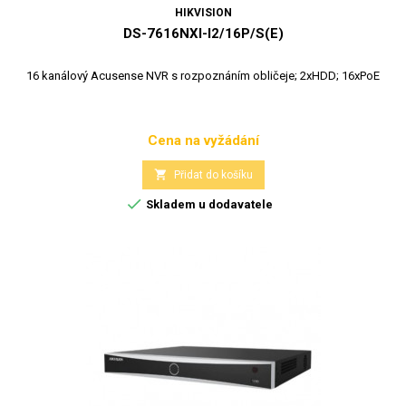
HIKVISION
DS-7616NXI-I2/16P/S(E)
16 kanálový Acusense NVR s rozpoznáním obličeje; 2xHDD; 16xPoE
Cena na vyžádání
Cena

Přidat do košíku

Skladem u dodavatele