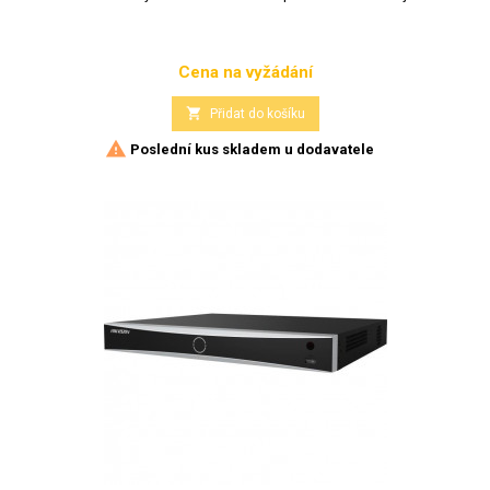
Cena na vyžádání
Cena

Přidat do košíku

Poslední kus skladem u dodavatele