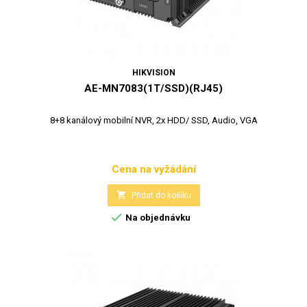
HIKVISION
AE-MN7083(1T/SSD)(RJ45)
8+8 kanálový mobilní NVR, 2x HDD/ SSD, Audio, VGA
Cena na vyžádání
Cena

Přidat do košíku

Na objednávku