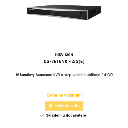
HIKVISION
DS-7616NXI-I2/S(E)
16 kanálový Acusense NVR s rozpoznáním obličeje; 2xHDD
Cena na vyžádání
Cena

Přidat do košíku

Skladem u dodavatele