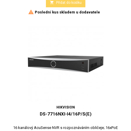

Přidat do košíku

Poslední kus skladem u dodavatele
HIKVISION
DS-7716NXI-I4/16P/S(E)
16 kanálový AcuSense NVR s rozpoznáváním obličeje; 16xPoE