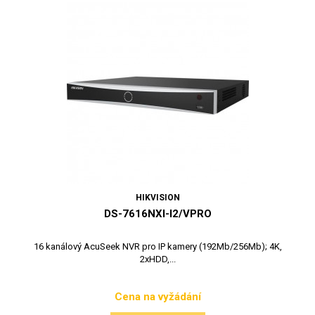
HIKVISION
DS-7616NXI-I2/VPRO
16 kanálový AcuSeek NVR pro IP kamery (192Mb/256Mb); 4K,
2xHDD,...
Cena na vyžádání
Cena