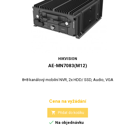
HIKVISION
AE-MN7083(M12)
8+8 kanálový mobilní NVR, 2x HDD/ SSD, Audio, VGA
Cena na vyžádání
Cena

Přidat do košíku

Na objednávku