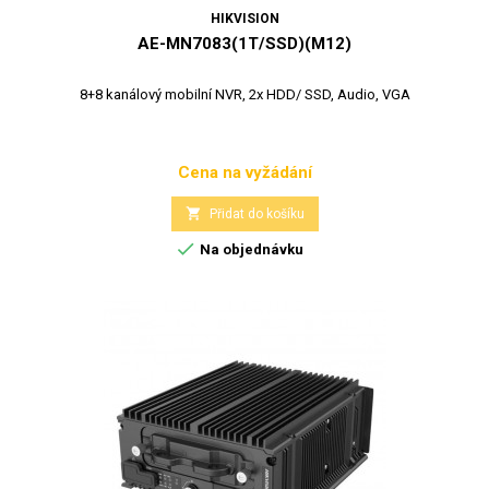
HIKVISION
AE-MN7083(1T/SSD)(M12)
8+8 kanálový mobilní NVR, 2x HDD/ SSD, Audio, VGA
Cena na vyžádání
Cena

Přidat do košíku

Na objednávku