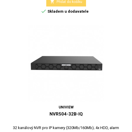

Přidat do košíku

Skladem u dodavatele
UNIVIEW
NVR504-32B-IQ
32 kanálový NVR pro IP kamery (320Mb/160Mb); 4x HDD, alarm