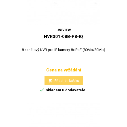
UNIVIEW
NVR301-08B-P8-IQ
8 kanálový NVR pro IP kamery 8x PoE (80Mb/80Mb)
Cena na vyžádání
Cena

Přidat do košíku

Skladem u dodavatele