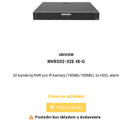
UNIVIEW
NVR502-32E-IX-G
32 kanálový NVR pro IP kamery (192Mb/192Mb); 2x HDD, alarm
Cena na vyžádání
Cena

Přidat do košíku

Poslední kus skladem u dodavatele