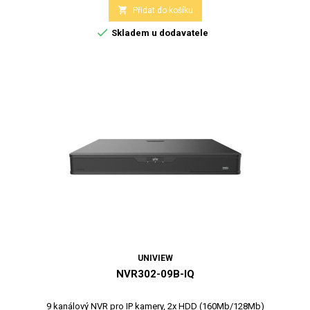

Přidat do košíku

Skladem u dodavatele
UNIVIEW
NVR302-09B-IQ
9 kanálový NVR pro IP kamery, 2x HDD (160Mb/128Mb)