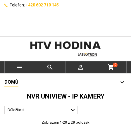
Telefon:
+420 602 719 145
0



shopping_cart
DOMŮ
NVR UNIVIEW - IP KAMERY

Důležitost
Zobrazení 1-29 z 29 položek