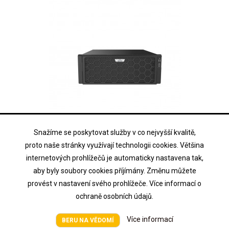
Snažíme se poskytovat služby v co nejvyšší kvalitě,
UNIVIEW
proto naše stránky využívají technologii cookies. Většina
NVR524-128E-IM
internetových prohlížečů je automaticky nastavena tak,
aby byly soubory cookies příjímány. Změnu můžete
128 kanálový NVR pro IP kamery (640Mb/640Mb); 24x HDD, alarm
provést v nastavení svého prohlížeče. Více informací o
ochraně osobních údajů.
Cena na vyžádání
Cena
Více informací
BERU NA VĚDOMÍ