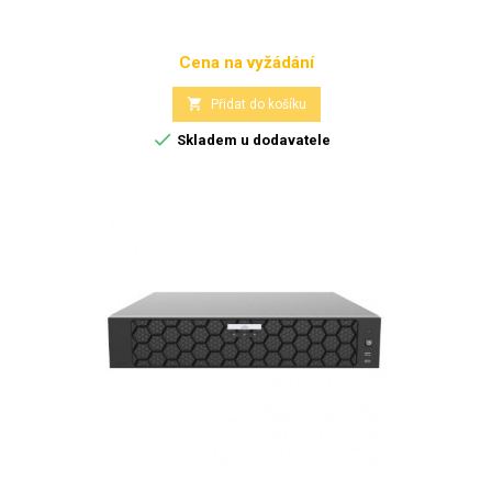
Cena na vyžádání
Cena

Přidat do košíku

Skladem u dodavatele