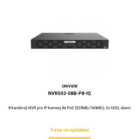
UNIVIEW
NVR502-08B-P8-IQ
8 kanálový NVR pro IP kamery 8x PoE (320Mb/160Mb); 2x HDD, alarm
Cena na vyžádání
Cena