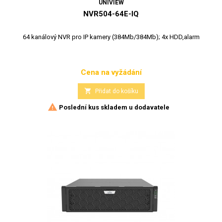
UNIVIEW
NVR504-64E-IQ
64 kanálový NVR pro IP kamery (384Mb/384Mb); 4x HDD,alarm
Cena na vyžádání
Cena

Přidat do košíku

Poslední kus skladem u dodavatele