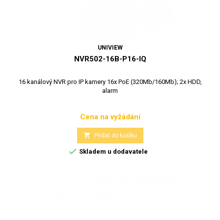
UNIVIEW
NVR502-16B-P16-IQ
16 kanálový NVR pro IP kamery 16x PoE (320Mb/160Mb); 2x HDD,
alarm
Cena na vyžádání
Cena

Přidat do košíku

Skladem u dodavatele