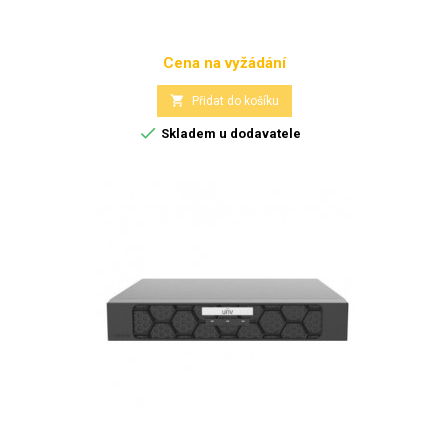
Cena na vyžádání
Cena

Přidat do košíku

Skladem u dodavatele