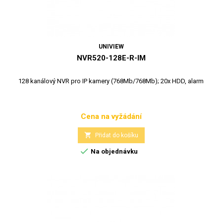
UNIVIEW
NVR520-128E-R-IM
128 kanálový NVR pro IP kamery (768Mb/768Mb); 20x HDD, alarm
Cena na vyžádání
Cena

Přidat do košíku

Na objednávku