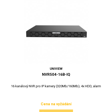
UNIVIEW
NVR504-16B-IQ
16 kanálový NVR pro IP kamery (320Mb/160Mb); 4x HDD, alarm
Cena na vyžádání
Cena