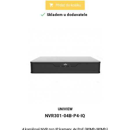

Přidat do košíku

Skladem u dodavatele
UNIVIEW
NVR301-04B-P4-IQ
4 kanálový NVR pro IP kamery, 4x PoE (80Mb/80Mb)