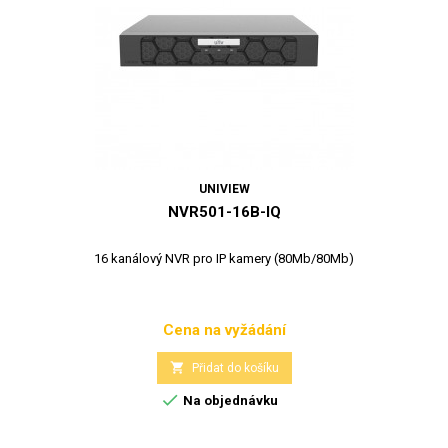
UNIVIEW
NVR501-16B-IQ
16 kanálový NVR pro IP kamery (80Mb/80Mb)
Cena na vyžádání
Cena

Přidat do košíku

Na objednávku