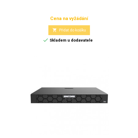
Cena na vyžádání
Cena

Přidat do košíku

Skladem u dodavatele