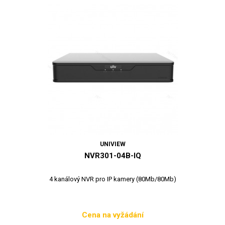
UNIVIEW
NVR301-04B-IQ
4 kanálový NVR pro IP kamery (80Mb/80Mb)
Cena na vyžádání
Cena