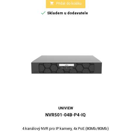

Přidat do košíku

Skladem u dodavatele
UNIVIEW
NVR501-04B-P4-IQ
4 kanálový NVR pro IP kamery, 4x PoE (80Mb/80Mb)