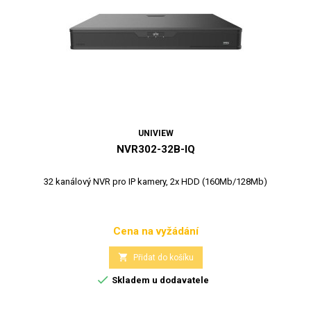
UNIVIEW
NVR302-32B-IQ
32 kanálový NVR pro IP kamery, 2x HDD (160Mb/128Mb)
Cena na vyžádání
Cena

Přidat do košíku

Skladem u dodavatele