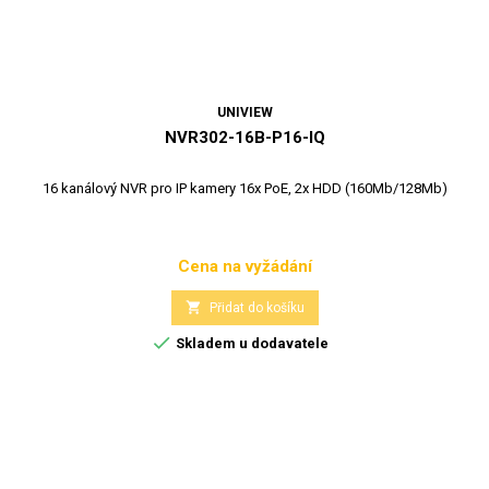
UNIVIEW
NVR302-16B-P16-IQ
16 kanálový NVR pro IP kamery 16x PoE, 2x HDD (160Mb/128Mb)
Cena na vyžádání
Cena

Přidat do košíku

Skladem u dodavatele