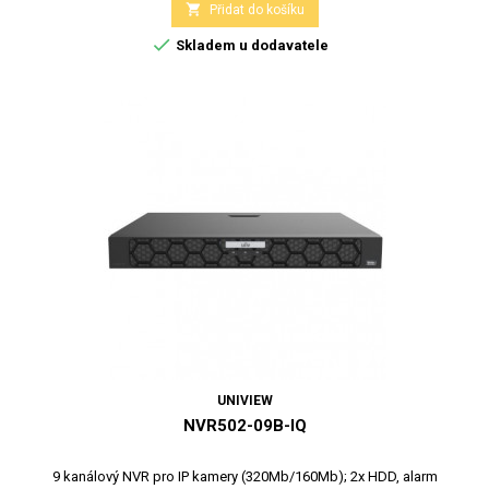

Přidat do košíku

Skladem u dodavatele
UNIVIEW
NVR502-09B-IQ
9 kanálový NVR pro IP kamery (320Mb/160Mb); 2x HDD, alarm