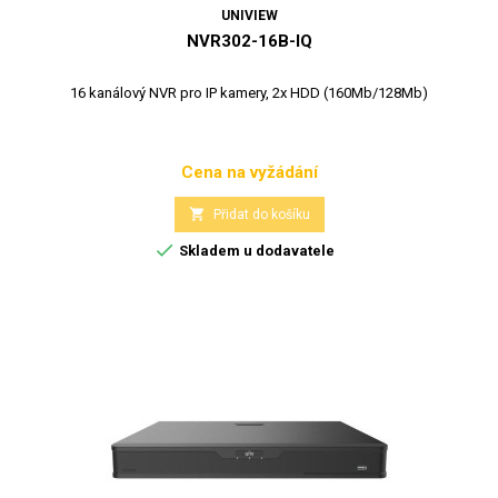
UNIVIEW
NVR302-16B-IQ
16 kanálový NVR pro IP kamery, 2x HDD (160Mb/128Mb)
Cena na vyžádání
Cena

Přidat do košíku

Skladem u dodavatele