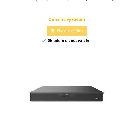
Cena na vyžádání
Cena

Přidat do košíku

Skladem u dodavatele