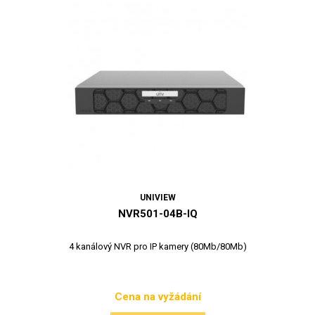
UNIVIEW
NVR501-04B-IQ
4 kanálový NVR pro IP kamery (80Mb/80Mb)
Cena na vyžádání
Cena