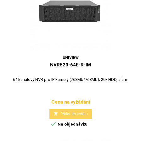
UNIVIEW
NVR520-64E-R-IM
64 kanálový NVR pro IP kamery (768Mb/768Mb); 20x HDD, alarm
Cena na vyžádání
Cena

Přidat do košíku

Na objednávku