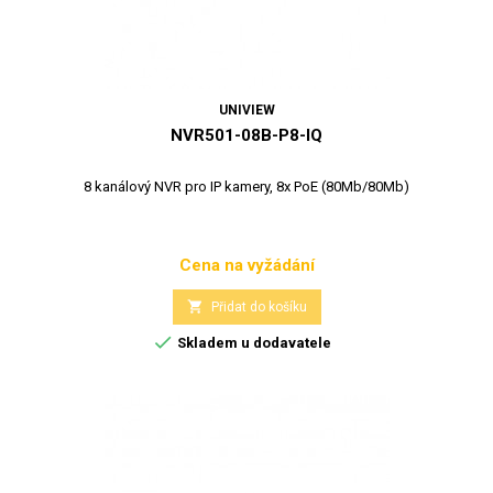
UNIVIEW
NVR501-08B-P8-IQ
8 kanálový NVR pro IP kamery, 8x PoE (80Mb/80Mb)
Cena na vyžádání
Cena

Přidat do košíku

Skladem u dodavatele