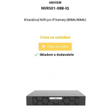
UNIVIEW
NVR501-08B-IQ
8 kanálový NVR pro IP kamery (80Mb/80Mb)
Cena na vyžádání
Cena

Přidat do košíku

Skladem u dodavatele