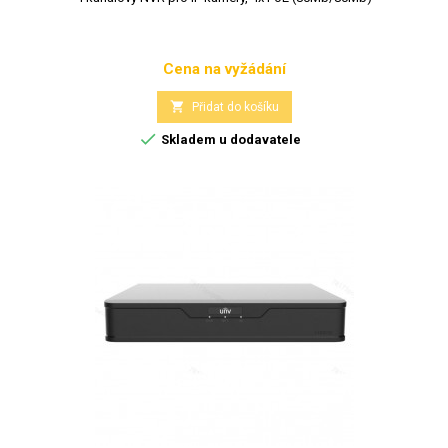
Cena na vyžádání
Cena

Přidat do košíku

Skladem u dodavatele