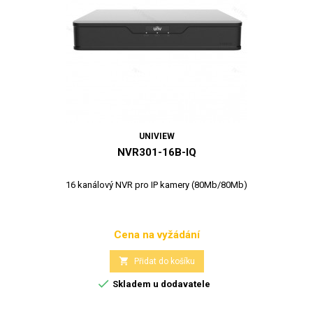
UNIVIEW
NVR301-16B-IQ
16 kanálový NVR pro IP kamery (80Mb/80Mb)
Cena na vyžádání
Cena

Přidat do košíku

Skladem u dodavatele