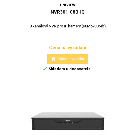
UNIVIEW
NVR301-08B-IQ
8 kanálový NVR pro IP kamery (80Mb/80Mb)
Cena na vyžádání
Cena

Přidat do košíku

Skladem u dodavatele