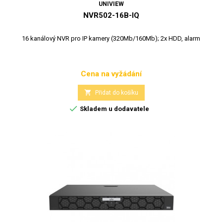
UNIVIEW
NVR502-16B-IQ
16 kanálový NVR pro IP kamery (320Mb/160Mb); 2x HDD, alarm
Cena na vyžádání
Cena

Přidat do košíku

Skladem u dodavatele