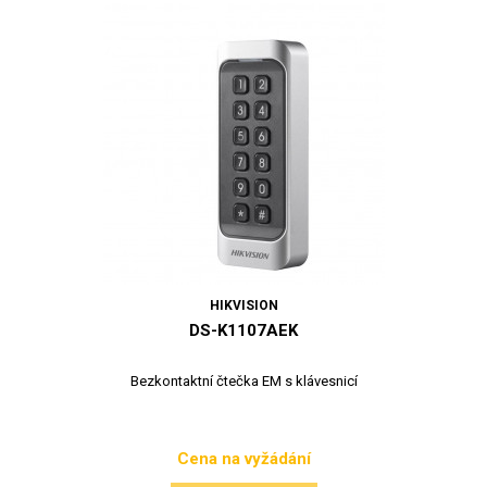
HIKVISION
DS-K1107AEK
Bezkontaktní čtečka EM s klávesnicí
Cena na vyžádání
Cena