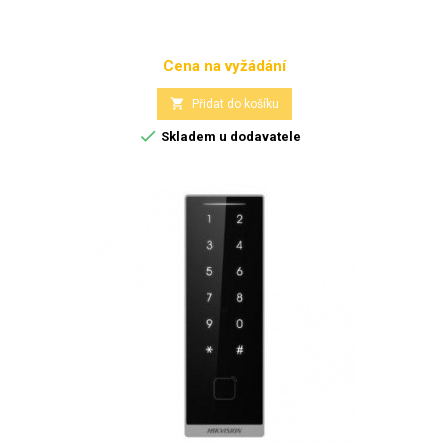
Cena na vyžádání
Cena

Přidat do košíku

Skladem u dodavatele