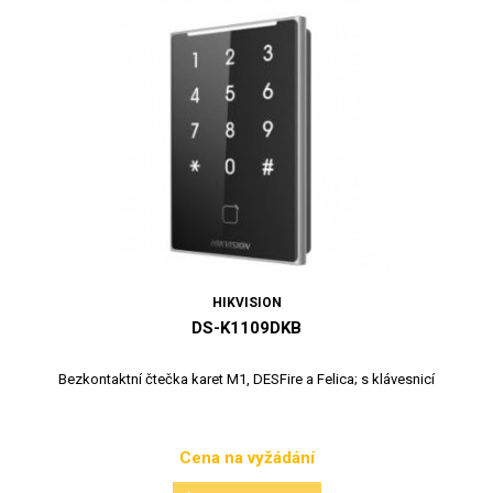
HIKVISION
DS-K1109DKB
Bezkontaktní čtečka karet M1, DESFire a Felica; s klávesnicí
Cena na vyžádání
Cena