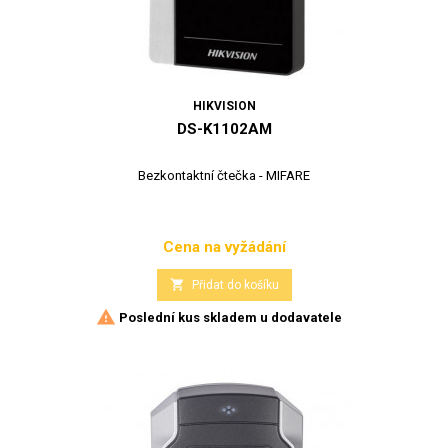
HIKVISION
DS-K1102AM
Bezkontaktní čtečka - MIFARE
Cena na vyžádání
Cena

Přidat do košíku

Poslední kus skladem u dodavatele