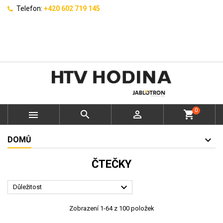
Telefon:
+420 602 719 145
0



shopping_cart
DOMŮ
ČTEČKY

Důležitost
Zobrazení 1-64 z 100 položek