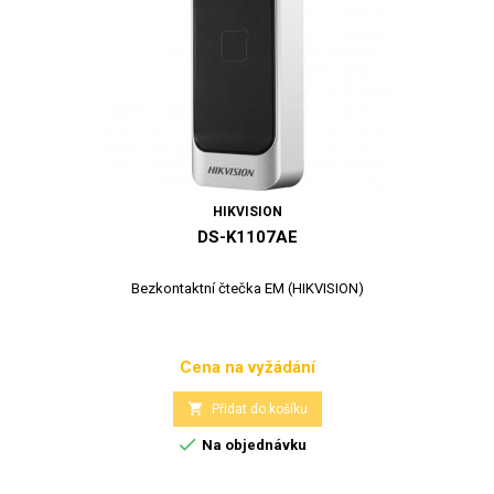
HIKVISION
DS-K1107AE
Bezkontaktní čtečka EM (HIKVISION)
Cena na vyžádání
Cena

Přidat do košíku

Na objednávku