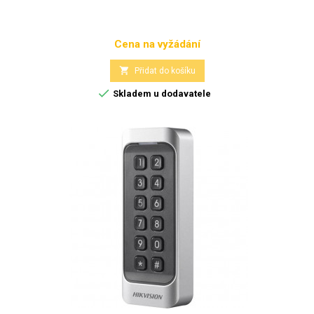
Cena na vyžádání
Cena

Přidat do košíku

Skladem u dodavatele