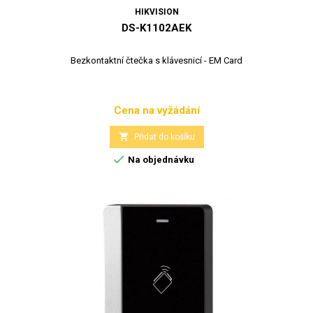
HIKVISION
DS-K1102AEK
Bezkontaktní čtečka s klávesnicí - EM Card
Cena na vyžádání
Cena

Přidat do košíku

Na objednávku