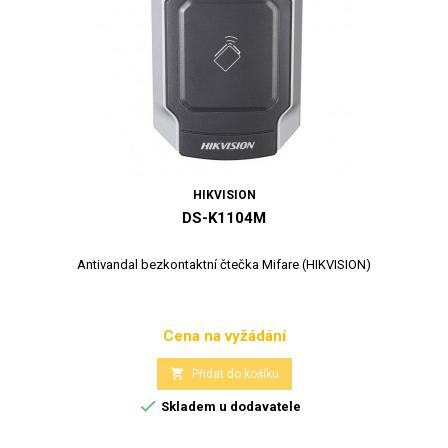
HIKVISION
DS-K1104M
Antivandal bezkontaktní čtečka Mifare (HIKVISION)
Cena na vyžádání
Cena

Přidat do košíku

Skladem u dodavatele