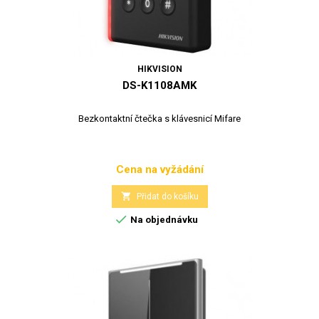
HIKVISION
DS-K1108AMK
Bezkontaktní čtečka s klávesnicí Mifare
Cena na vyžádání
Cena

Přidat do košíku

Na objednávku