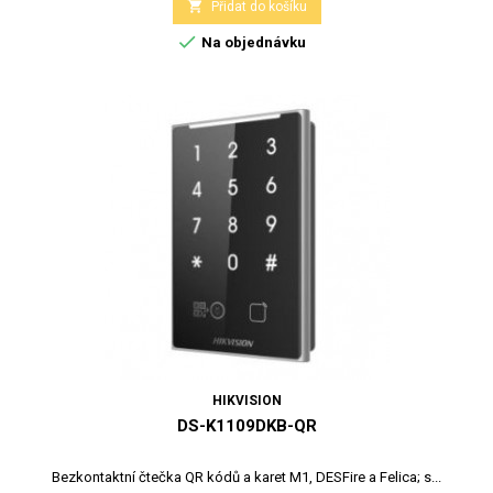

Přidat do košíku

Na objednávku
HIKVISION
DS-K1109DKB-QR
Bezkontaktní čtečka QR kódů a karet M1, DESFire a Felica; s...