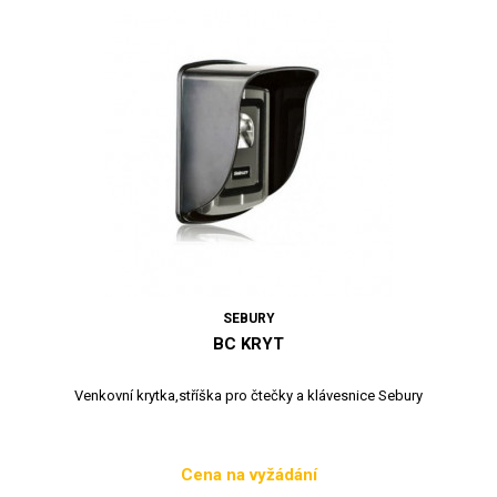
SEBURY
BC KRYT
Venkovní krytka,stříška pro čtečky a klávesnice Sebury
Cena na vyžádání
Cena