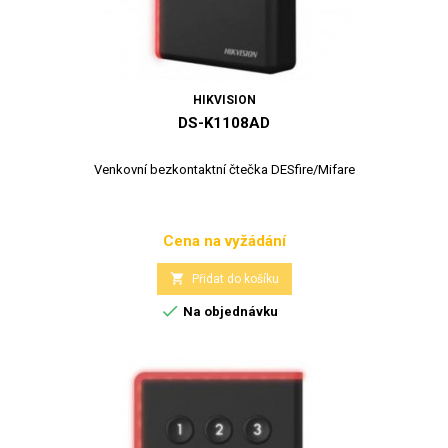
HIKVISION
DS-K1108AD
Venkovní bezkontaktní čtečka DESfire/Mifare
Cena na vyžádání
Cena

Přidat do košíku

Na objednávku