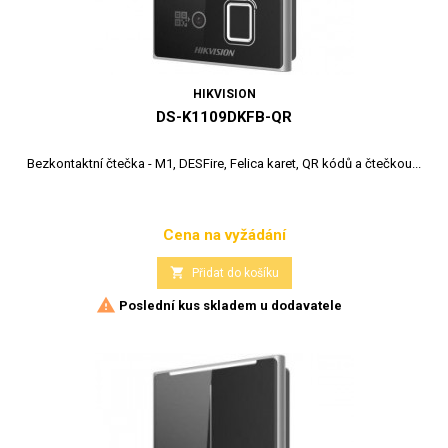
HIKVISION
DS-K1109DKFB-QR
Bezkontaktní čtečka - M1, DESFire, Felica karet, QR kódů a čtečkou...
Cena na vyžádání
Cena

Přidat do košíku

Poslední kus skladem u dodavatele