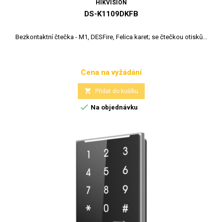
HIKVISION
DS-K1109DKFB
Bezkontaktní čtečka - M1, DESFire, Felica karet; se čtečkou otisků...
Cena na vyžádání
Cena

Přidat do košíku

Na objednávku