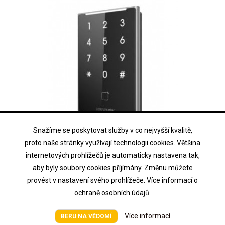
Snažíme se poskytovat služby v co nejvyšší kvalitě,
HIKVISION
proto naše stránky využívají technologii cookies. Většina
DS-K1109EKB
internetových prohlížečů je automaticky nastavena tak,
aby byly soubory cookies příjímány. Změnu můžete
Bezkontaktní čtečka EM karet s klávesnicí
provést v nastavení svého prohlížeče. Více informací o
ochraně osobních údajů.
Cena na vyžádání
Cena
Více informací
BERU NA VĚDOMÍ