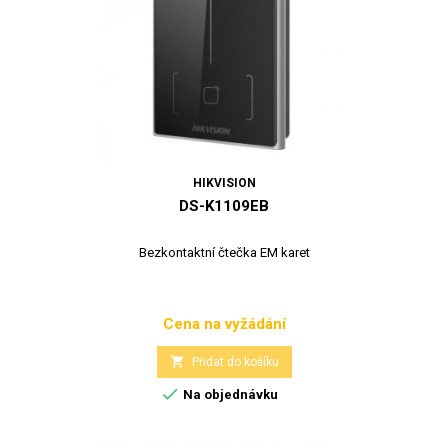
HIKVISION
DS-K1109EB
Bezkontaktní čtečka EM karet
Cena na vyžádání
Cena

Přidat do košíku

Na objednávku