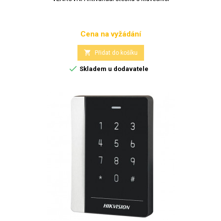
Cena na vyžádání
Cena

Přidat do košíku

Skladem u dodavatele