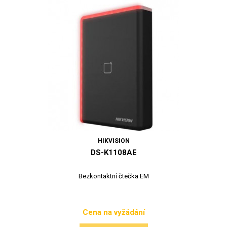
HIKVISION
DS-K1108AE
Bezkontaktní čtečka EM
Cena na vyžádání
Cena