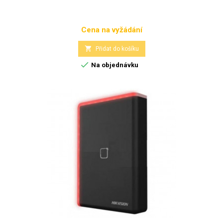
Cena na vyžádání
Cena

Přidat do košíku

Na objednávku