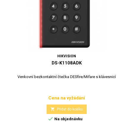
HIKVISION
DS-K1108ADK
Venkovní bezkontaktní čtečka DESfire/Mifare s klávesnicí
Cena na vyžádání
Cena

Přidat do košíku

Na objednávku