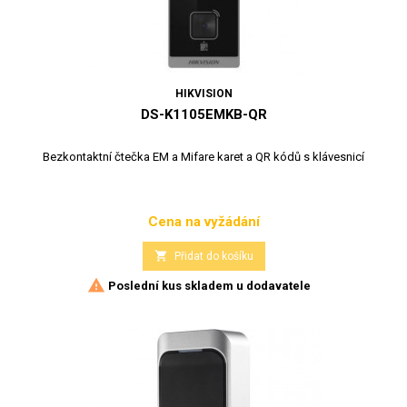
HIKVISION
DS-K1105EMKB-QR
Bezkontaktní čtečka EM a Mifare karet a QR kódů s klávesnicí
Cena na vyžádání
Cena

Přidat do košíku

Poslední kus skladem u dodavatele