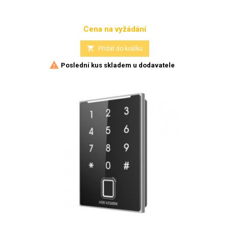
Cena na vyžádání
Cena

Přidat do košíku

Poslední kus skladem u dodavatele