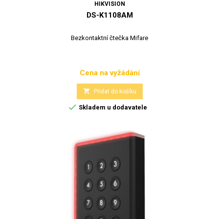
HIKVISION
DS-K1108AM
Bezkontaktní čtečka Mifare
Cena na vyžádání
Cena

Přidat do košíku

Skladem u dodavatele