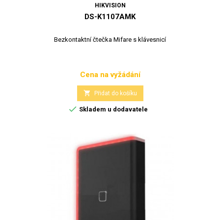
HIKVISION
DS-K1107AMK
Bezkontaktní čtečka Mifare s klávesnicí
Cena na vyžádání
Cena

Přidat do košíku

Skladem u dodavatele