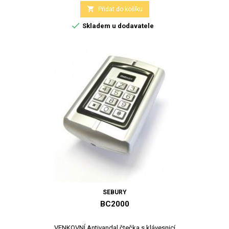

Přidat do košíku

Skladem u dodavatele
SEBURY
BC2000
VENKOVNÍ Antivandal čtečka s klávesnicí