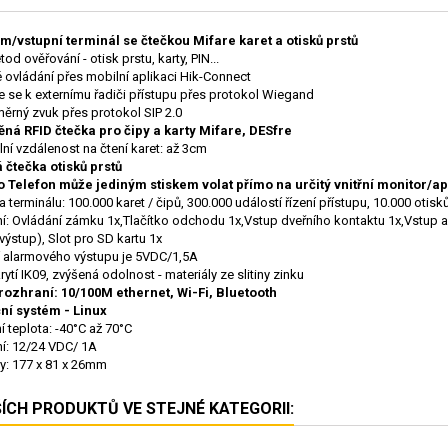
om/vstupní terminál se čtečkou Mifare karet a otisků prstů
od ověřování - otisk prstu, karty, PIN...
 ovládání přes mobilní aplikaci Hik-Connect
je se k externímu řadiči přístupu přes protokol Wiegand
rný zvuk přes protokol SIP 2.0
ná RFID čtečka pro čipy a karty Mifare, DESfre
ní vzdálenost na čtení karet: až 3cm
 čtečka otisků prstů
o Telefon může jediným stiskem volat přímo na určitý vnitřní monitor/ap
 terminálu: 100.000 karet / čipů, 300.000 událostí řízení přístupu, 10.000 otisk
í: Ovládání zámku 1x,Tlačítko odchodu 1x,Vstup dveřního kontaktu 1x,Vstup 
výstup), Slot pro SD kartu 1x
í alarmového výstupu je 5VDC/1,5A
rytí IK09, zvýšená odolnost - materiály ze slitiny zinku
rozhraní: 10/100M ethernet, Wi-Fi, Bluetooth
ní systém - Linux
í teplota: -40°C až 70°C
í: 12/24 VDC/ 1A
: 177 x 81 x 26mm
ŠÍCH PRODUKTŮ VE STEJNÉ KATEGORII: