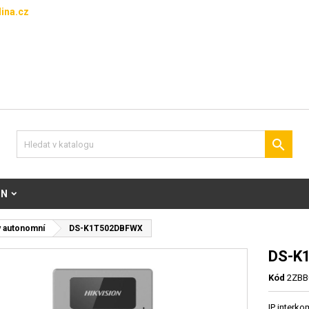
ina.cz

ON
y autonomní
DS-K1T502DBFWX
DS-K
Kód
2ZBB
IP interko