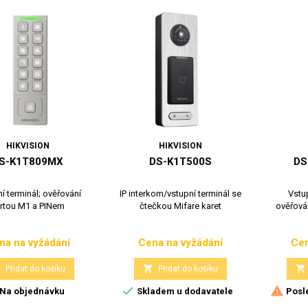
HIKVISION
HIKVISION
S-K1T809MX
DS-K1T500S
DS
í terminál; ověřování
IP interkom/vstupní terminál se
Vstup
rtou M1 a PINem
čtečkou Mifare karet
ověřová
na na vyžádání
Cena na vyžádání
Cen
Cena
Cena



Přidat do košíku
Přidat do košíku


Na objednávku
Skladem u dodavatele
Posle