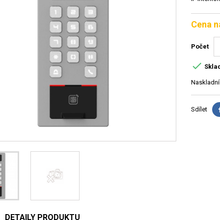
Cena n
Počet

Skla
Naskladní
Sdílet
DETAILY PRODUKTU