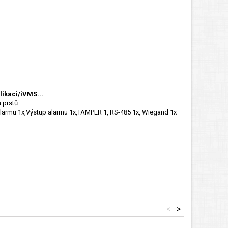
likaci/iVMS...
ů prstů
alarmu 1x,Výstup alarmu 1x,TAMPER 1, RS-485 1x, Wiegand 1x
<
>