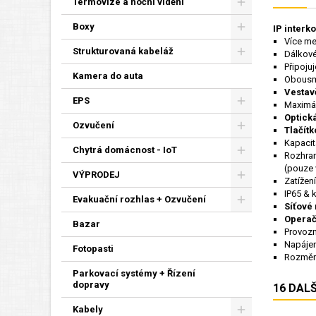
Termovize a noční vidění
Boxy
IP interk
Více met
Strukturovaná kabeláž
Dálkové
Připoju
Kamera do auta
Obousmě
Vestavě
EPS
Maximál
Optická
Ozvučení
Tlačítk
Kapacita
Chytrá domácnost - IoT
Rozhran
(pouze 
VÝPRODEJ
Zatížen
IP65 & k
Evakuační rozhlas + Ozvučení
Síťové 
Operač
Bazar
Provozn
Napájen
Fotopasti
Rozměry
Parkovací systémy + Řízení
dopravy
16 DAL
Kabely