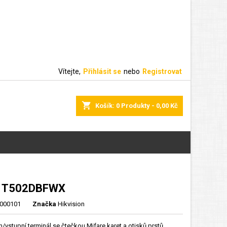
Vítejte,
Přihlásit se
nebo
Registrovat
shopping_cart
Košík:
0
Produkty - 0,00 Kč
1T502DBFWX
000101
Značka
Hikvision
m/vstupní terminál se čtečkou Mifare karet a otisků prstů