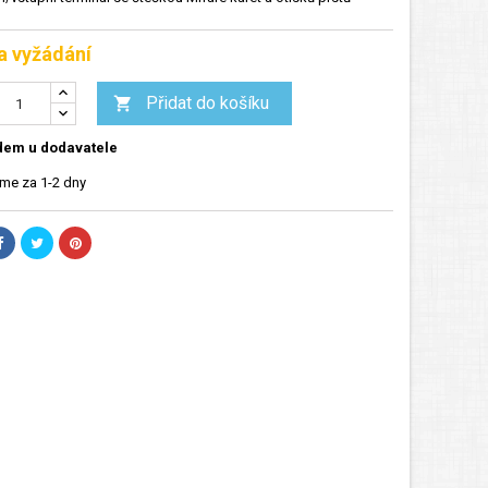
a vyžádání
Přidat do košíku

dem u dodavatele
me za 1-2 dny