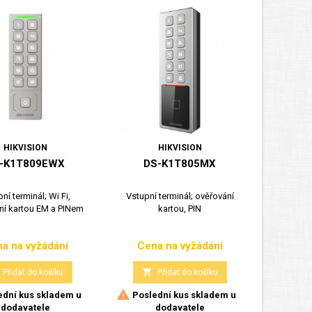
HIKVISION
HIKVISION
-K1T809EWX
DS-K1T805MX
D
ní terminál; Wi Fi,
Vstupní terminál; ověřování
Vstupní t
ní kartou EM a PINem
kartou, PIN
a na vyžádání
Cena na vyžádání
Cen
Cena
Cena


Přidat do košíku
Přidat do košíku


dní kus skladem u
Poslední kus skladem u
N
dodavatele
dodavatele