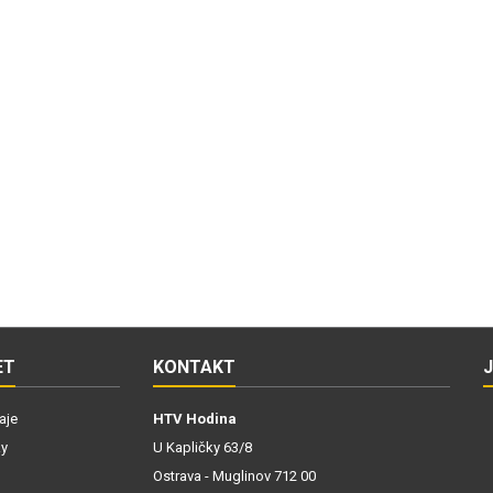
ET
KONTAKT
aje
HTV Hodina
ky
U Kapličky 63/8
Ostrava - Muglinov 712 00