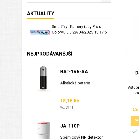
AKTUALITY
SmartTry - Kamery řady Pro s
29/04/2025 15:17:51
ColorVu 3.0
NEJPRODÁVANÉJŠÍ
BAT-1V5-AA
D
Alkalická baterie
Vstupn
ka
Cena
18,15 Kč
vč. DPH
Ce
JA-110P

Sběrnicový PIR detektor