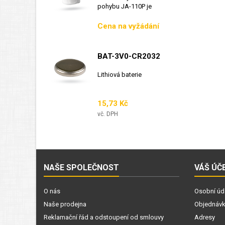
pohybu JA-110P je
sběrnicový detektor...
Cena
Cena na vyžádání
BAT-3V0-CR2032
Lithiová baterie
Cena
15,73 Kč
vč. DPH
NAŠE SPOLEČNOST
VÁŠ ÚČ
O nás
Osobní úd
Naše prodejna
Objednáv
Reklamační řád a odstoupení od smlouvy
Adresy