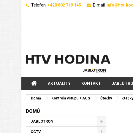
Telefon:
+420 602 719 145
E-mail:
info@htv-hod
AKTUALITY
KONTAKT
JABLOTR
Domů
Kontrola vstupu + ACS
Čtečky
čtečk
DOMŮ
JABLOTRON
CCTV