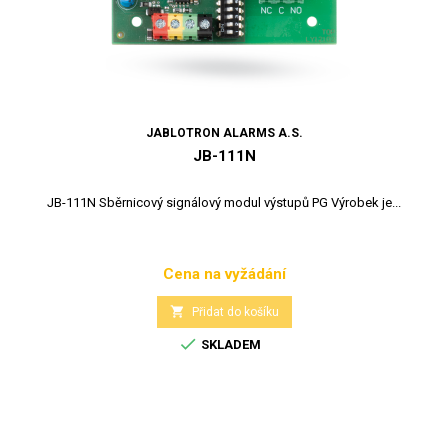
JABLOTRON ALARMS A.S.
JB-111N
JB-111N Sběrnicový signálový modul výstupů PG Výrobek je...
Cena na vyžádání
Cena

Přidat do košíku

SKLADEM