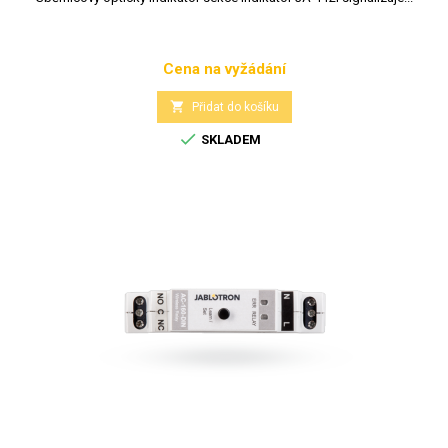
Cena na vyžádání
Cena

Přidat do košíku

SKLADEM