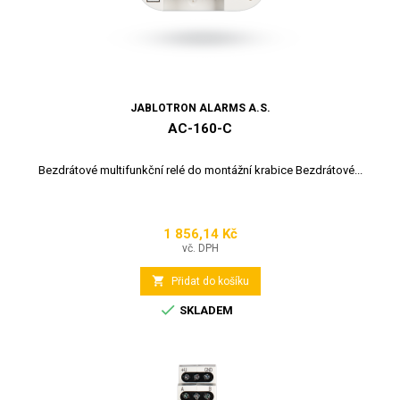
JABLOTRON ALARMS A.S.
AC-160-C
Bezdrátové multifunkční relé do montážní krabice Bezdrátové...
1 856,14 Kč
Cena
vč. DPH

Přidat do košíku

SKLADEM