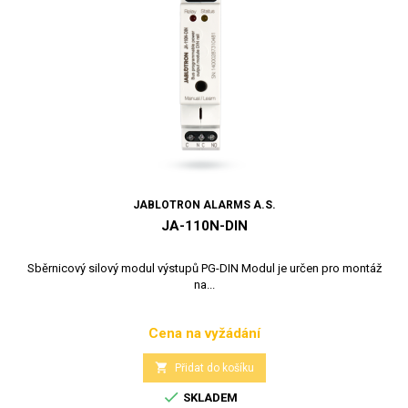
JABLOTRON ALARMS A.S.
JA-110N-DIN
Sběrnicový silový modul výstupů PG-DIN Modul je určen pro montáž
na...
Cena na vyžádání
Cena

Přidat do košíku

SKLADEM