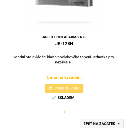
JABLOTRON ALARMS A.S.
JB-128N
Modul pro ovládání hlavic podlahového topení Jednotka pro
nezávislé...
Cena na vyžádání
Cena

Přidat do košíku

SKLADEM
1

ZPĚT NA ZAČÁTEK