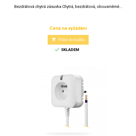
Bezdrátová chytrá zásuvka Chytrá, bezdrátová, obousměrně...
Cena na vyžádání
Cena

Přidat do košíku

SKLADEM