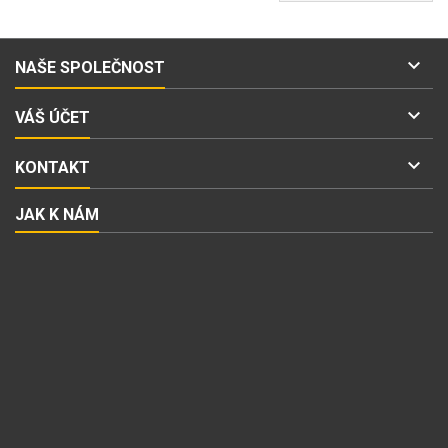

NAŠE SPOLEČNOST

VÁŠ ÚČET

KONTAKT
JAK K NÁM