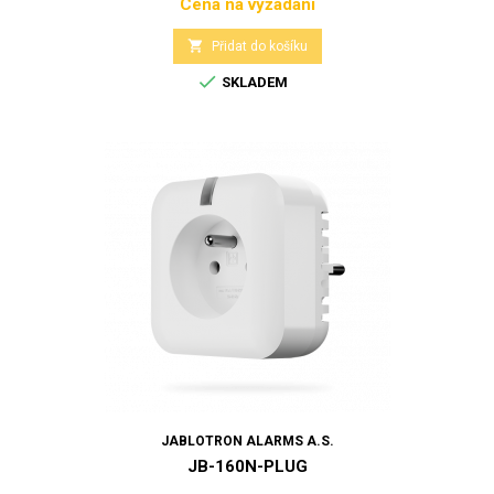
Cena na vyžádání
Cena

Přidat do košíku

SKLADEM
JABLOTRON ALARMS A.S.
JB-160N-PLUG