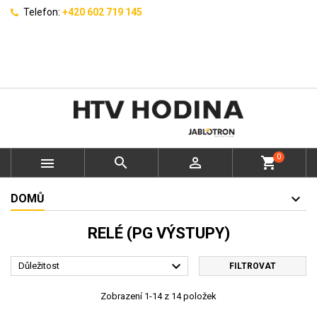
Telefon:
+420 602 719 145
0



shopping_cart
DOMŮ
RELÉ (PG VÝSTUPY)

Důležitost
FILTROVAT
Zobrazení 1-14 z 14 položek