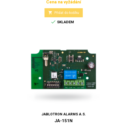
Cena na vyžádání
Cena

Přidat do košíku

SKLADEM
JABLOTRON ALARMS A.S.
JA-151N