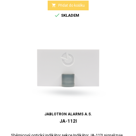

Přidat do košíku

SKLADEM
JABLOTRON ALARMS A.S.
JA-112I
Sběrnicový optický indikátor sekce Indikátor JA-112I signalizuje...