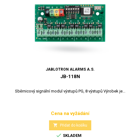
JABLOTRON ALARMS A.S.
JB-118N
Sběrnicový signální modul výstupů PG, 8 výstupů Výrobek je...
Cena na vyžádání
Cena

Přidat do košíku

SKLADEM