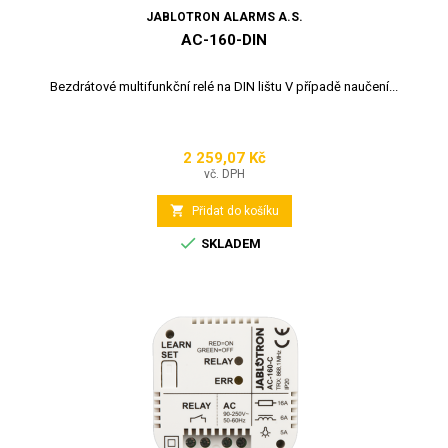
JABLOTRON ALARMS A.S.
AC-160-DIN
Bezdrátové multifunkční relé na DIN lištu V případě naučení...
2 259,07 Kč
Cena
vč. DPH

Přidat do košíku

SKLADEM