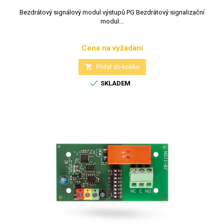
Bezdrátový signálový modul výstupů PG Bezdrátový signalizační
modul...
Cena na vyžádání
Cena

Přidat do košíku

SKLADEM