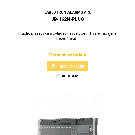
JABLOTRON ALARMS A.S.
JB-162N-PLUG
Průchozí zásuvka s ovládacím výstupem Trvale napájená
bezdrátová...
Cena na vyžádání
Cena

Přidat do košíku

SKLADEM