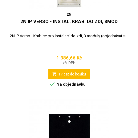
2N
2N IP VERSO - INSTAL. KRAB. DO ZDI, 3MOD
2N IP Verso - Krabice pro instalaci do zdi, 3 moduly (objednávat s...
1 386,66 Kč
Cena
vč. DPH

Přidat do košíku

Na objednávku