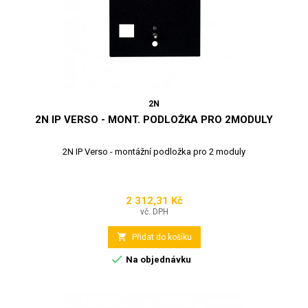
2N
2N IP VERSO - MONT. PODLOŽKA PRO 2MODULY
2N IP Verso - montážní podložka pro 2 moduly
2 312,31 Kč
Cena
vč. DPH

Přidat do košíku

Na objednávku