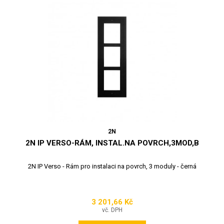
2N
2N IP VERSO-RÁM, INSTAL.NA POVRCH,3MOD,B
2N IP Verso - Rám pro instalaci na povrch, 3 moduly - černá
3 201,66 Kč
Cena
vč. DPH