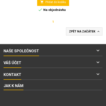

Přidat do košíku

Na objednávku
1

ZPĚT NA ZAČÁTEK

NAŠE SPOLEČNOST

VÁŠ ÚČET

KONTAKT
JAK K NÁM