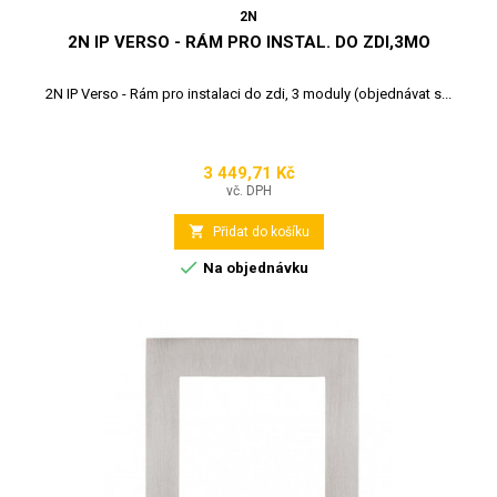
2N
2N IP VERSO - RÁM PRO INSTAL. DO ZDI,3MO
2N IP Verso - Rám pro instalaci do zdi, 3 moduly (objednávat s...
3 449,71 Kč
Cena
vč. DPH

Přidat do košíku

Na objednávku