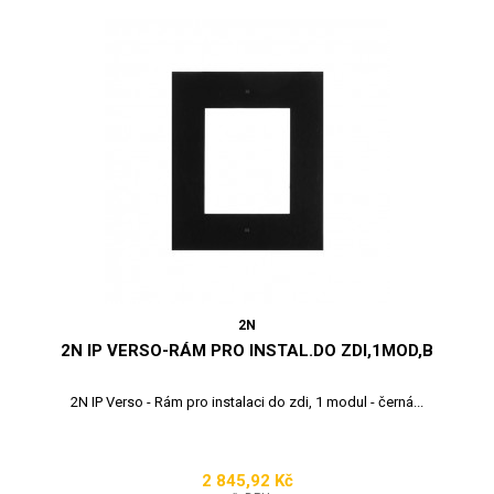
2N
2N IP VERSO-RÁM PRO INSTAL.DO ZDI,1MOD,B
2N IP Verso - Rám pro instalaci do zdi, 1 modul - černá...
2 845,92 Kč
Cena