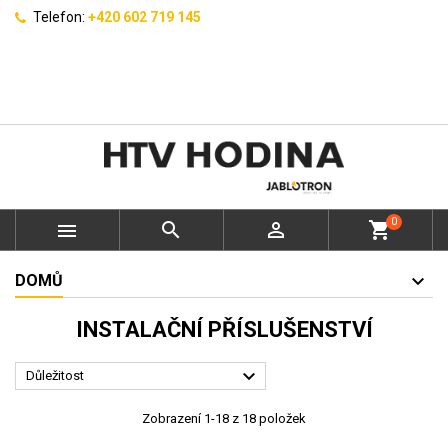
Telefon:
+420 602 719 145
0



shopping_cart
DOMŮ
INSTALAČNÍ PŘÍSLUŠENSTVÍ

Důležitost
Zobrazení 1-18 z 18 položek