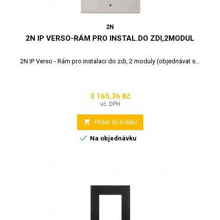
2N
2N IP VERSO-RÁM PRO INSTAL.DO ZDI,2MODUL
2N IP Verso - Rám pro instalaci do zdi, 2 moduly (objednávat s...
3 165,36 Kč
Cena
vč. DPH

Přidat do košíku

Na objednávku