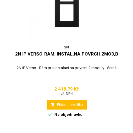
2N
2N IP VERSO-RÁM, INSTAL.NA POVRCH,2MOD,B
2N IP Verso - Rám pro instalaci na povrch, 2 moduly - černá
2 418,79 Kč
Cena
vč. DPH

Přidat do košíku

Na objednávku