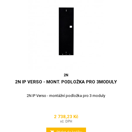
2N
2N IP VERSO - MONT. PODLOŽKA PRO 3MODULY
2N IP Verso - montážní podložka pro 3 moduly
2 738,23 Kč
Cena
vč. DPH