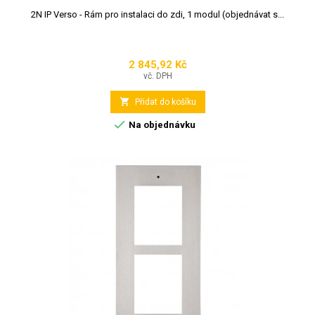
2N IP Verso - Rám pro instalaci do zdi, 1 modul (objednávat s...
2 845,92 Kč
Cena
vč. DPH

Přidat do košíku

Na objednávku