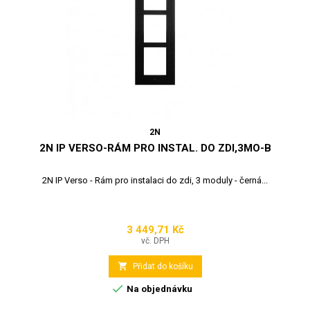
2N
2N IP VERSO-RÁM PRO INSTAL. DO ZDI,3MO-B
2N IP Verso - Rám pro instalaci do zdi, 3 moduly - černá...
3 449,71 Kč
Cena
vč. DPH

Přidat do košíku

Na objednávku