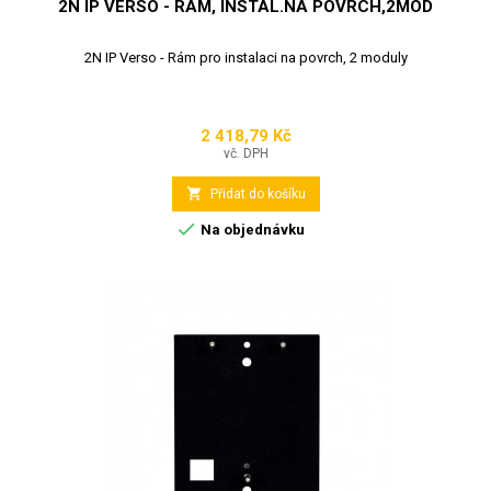
2N IP VERSO - RÁM, INSTAL.NA POVRCH,2MOD
2N IP Verso - Rám pro instalaci na povrch, 2 moduly
2 418,79 Kč
Cena
vč. DPH

Přidat do košíku

Na objednávku