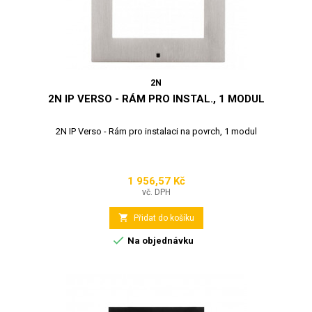
2N
2N IP VERSO - RÁM PRO INSTAL., 1 MODUL
2N IP Verso - Rám pro instalaci na povrch, 1 modul
1 956,57 Kč
Cena
vč. DPH

Přidat do košíku

Na objednávku