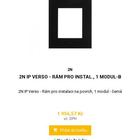
2N
2N IP VERSO - RÁM PRO INSTAL., 1 MODUL-B
2N IP Verso - Rám pro instalaci na povrch, 1 modul - černá
1 956,57 Kč
Cena
vč. DPH

Přidat do košíku