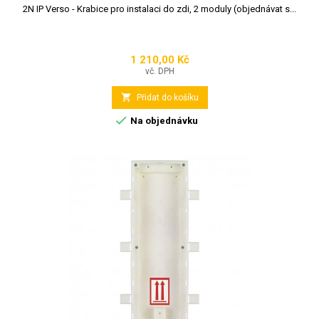
2N IP Verso - Krabice pro instalaci do zdi, 2 moduly (objednávat s...
1 210,00 Kč
Cena
vč. DPH

Přidat do košíku

Na objednávku