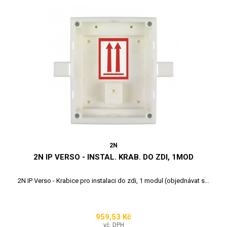
2N
2N IP VERSO - INSTAL. KRAB. DO ZDI, 1MOD
2N IP Verso - Krabice pro instalaci do zdi, 1 modul (objednávat s...
959,53 Kč
Cena
vč. DPH