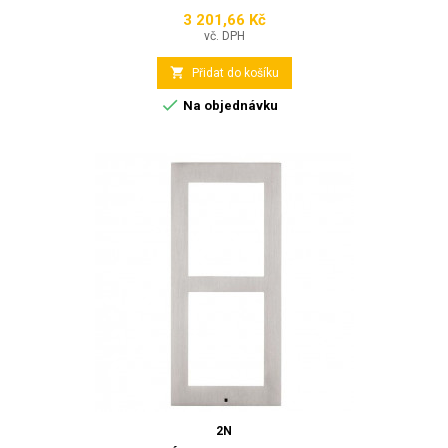
3 201,66 Kč
Cena
vč. DPH

Přidat do košíku

Na objednávku
2N