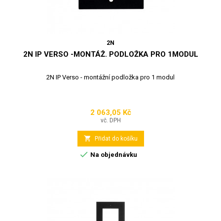
2N
2N IP VERSO -MONTÁŽ. PODLOŽKA PRO 1MODUL
2N IP Verso - montážní podložka pro 1 modul
2 063,05 Kč
Cena
vč. DPH

Přidat do košíku

Na objednávku