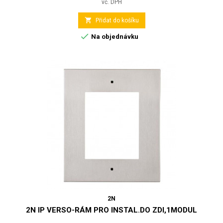
vč. DPH

Přidat do košíku

Na objednávku
2N
2N IP VERSO-RÁM PRO INSTAL.DO ZDI,1MODUL