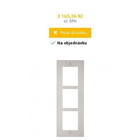
3 165,36 Kč
Cena
vč. DPH

Přidat do košíku

Na objednávku