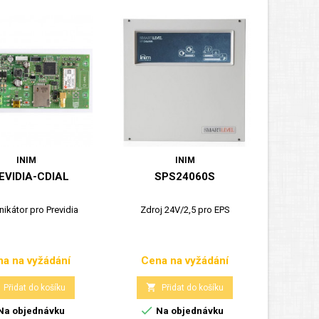
INIM
INIM
EVIDIA-CDIAL
SPS24060S
ikátor pro Previdia
Zdroj 24V/2,5 pro EPS
a na vyžádání
Cena na vyžádání
Cena
Cena

Přidat do košíku
Přidat do košíku

Na objednávku
Na objednávku