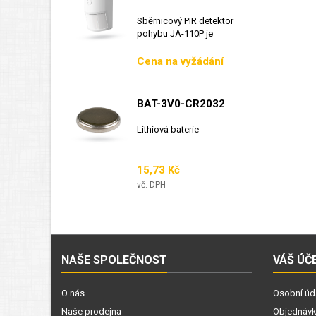
Sběrnicový PIR detektor
pohybu JA-110P je
sběrnicový detektor...
Cena
Cena na vyžádání
BAT-3V0-CR2032
Lithiová baterie
Cena
15,73 Kč
vč. DPH
NAŠE SPOLEČNOST
VÁŠ ÚČ
O nás
Osobní úd
Naše prodejna
Objednáv