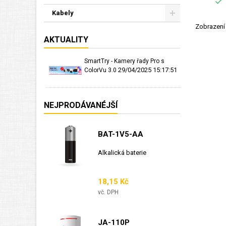

Kabely
Zobrazení 
AKTUALITY
SmartTry - Kamery řady Pro s
29/04/2025 15:17:51
ColorVu 3.0
NEJPRODÁVANÉJŠÍ
BAT-1V5-AA
Alkalická baterie
Cena
18,15 Kč
vč. DPH
JA-110P