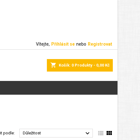
Vítejte,
Přihlásit se
nebo
Registrovat
shopping_cart
Košík:
0
Produkty - 0,00 Kč



it podle:
Důležitost