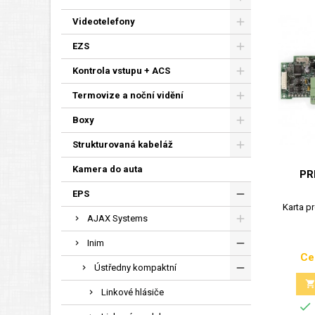
Videotelefony
EZS
Kontrola vstupu + ACS
Termovize a noční vidění
Boxy
Strukturovaná kabeláž
Kamera do auta
PR
EPS
Karta p
AJAX Systems
Inim
Ce
Ústředny kompaktní
Linkové hlásiče
