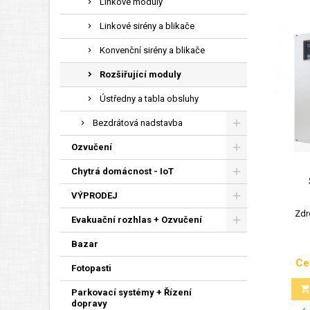
Linkové moduly
Linkové sirény a blikače
Konvenční sirény a blikače
Rozšiřující moduly
Ústředny a tabla obsluhy
Bezdrátová nadstavba
Ozvučení
Chytrá domácnost - IoT
VÝPRODEJ
Zdr
Evakuační rozhlas + Ozvučení
Bazar
Ce
Fotopasti
Parkovací systémy + Řízení
dopravy