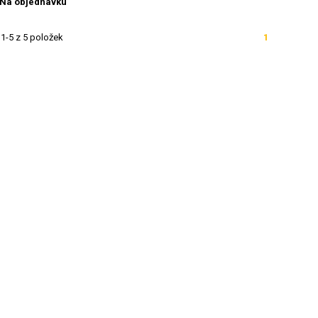
Na objednávku
1-5 z 5 položek
1