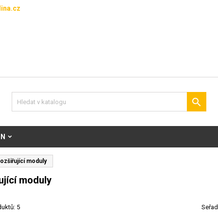
ina.cz

ON
ozšiřující moduly
ující moduly
uktů: 5
Seřad