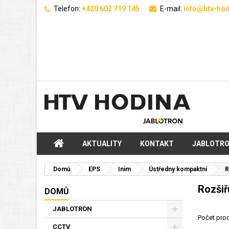
Telefon:
+420 602 719 145
E-mail:
info@htv-hod
AKTUALITY
KONTAKT
JABLOTR
Domů
EPS
Inim
Ústředny kompaktní
R
Rozšiř
DOMŮ
JABLOTRON
Počet prod
CCTV