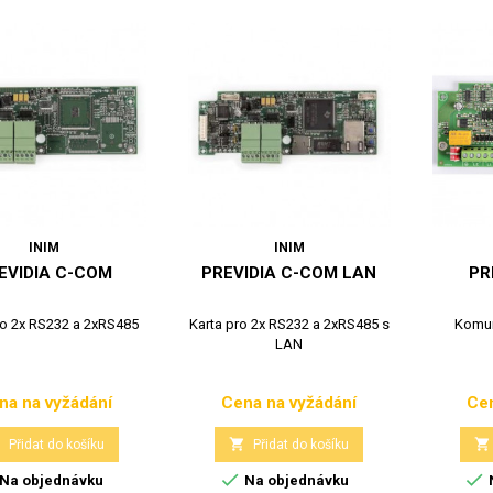
INIM
INIM
EVIDIA C-COM
PREVIDIA C-COM LAN
PR
ro 2x RS232 a 2xRS485
Karta pro 2x RS232 a 2xRS485 s
Komun
LAN
na na vyžádání
Cena na vyžádání
Cen
Cena
Cena



Přidat do košíku
Přidat do košíku


Na objednávku
Na objednávku