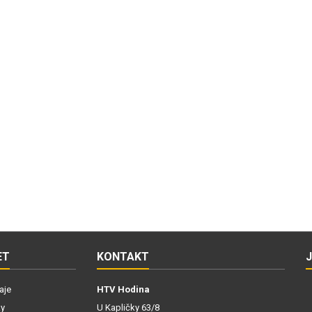
ET
KONTAKT
aje
HTV Hodina
ky
U Kapličky 63/8