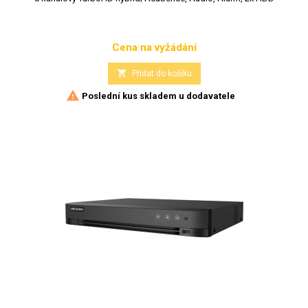
Cena na vyžádání
Cena

Přidat do košíku

Poslední kus skladem u dodavatele