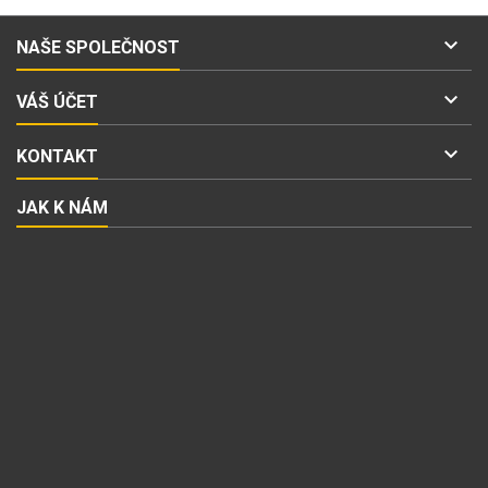

NAŠE SPOLEČNOST

VÁŠ ÚČET

KONTAKT
JAK K NÁM