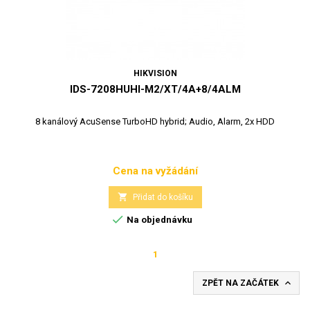
HIKVISION
IDS-7208HUHI-M2/XT/4A+8/4ALM
8 kanálový AcuSense TurboHD hybrid; Audio, Alarm, 2x HDD
Cena na vyžádání
Cena

Přidat do košíku

Na objednávku
1

ZPĚT NA ZAČÁTEK