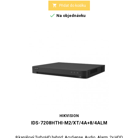

Přidat do košíku

Na objednávku
HIKVISION
IDS-7208HTHI-M2/XT/4A+8/4ALM
8 kanálový TurboHD hybrid; AcuSense, Audio, Alarm, 2x HDD