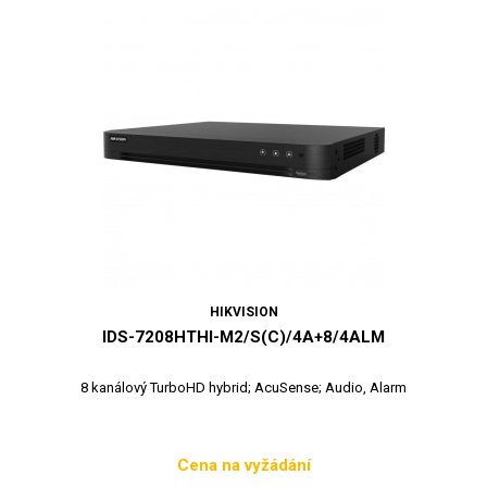
HIKVISION
IDS-7208HTHI-M2/S(C)/4A+8/4ALM
8 kanálový TurboHD hybrid; AcuSense; Audio, Alarm
Cena na vyžádání
Cena