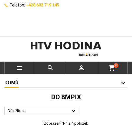
Telefon:
+420 602 719 145
0



shopping_cart
DOMŮ
DO 8MPIX

Důležitost
Zobrazení 1-4 z 4 položek