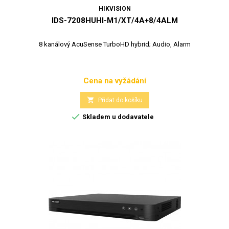
HIKVISION
IDS-7208HUHI-M1/XT/4A+8/4ALM
8 kanálový AcuSense TurboHD hybrid; Audio, Alarm
Cena na vyžádání
Cena

Přidat do košíku

Skladem u dodavatele