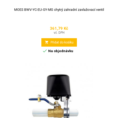
MOES BWV-YC-EU-GY-MS chytrý zahradní zavlažovací ventil
361,79 Kč
Cena
vč. DPH

Přidat do košíku

Na objednávku