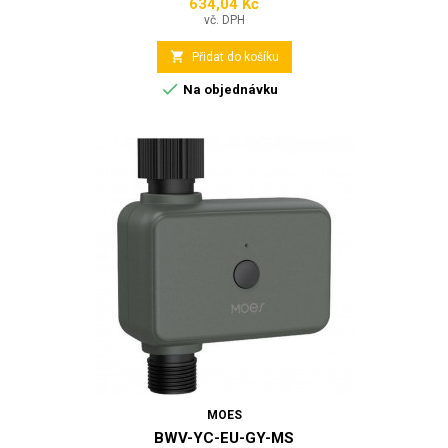
634,04 Kč
Cena
vč. DPH

Přidat do košíku

Na objednávku
MOES
BWV-YC-EU-GY-MS