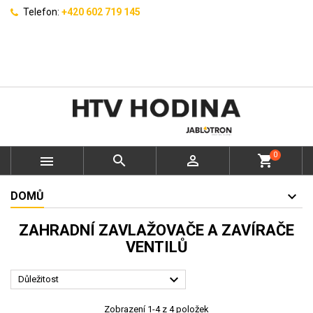
Telefon:
+420 602 719 145
0



shopping_cart
DOMŮ
ZAHRADNÍ ZAVLAŽOVAČE A ZAVÍRAČE
VENTILŮ

Důležitost
Zobrazení 1-4 z 4 položek