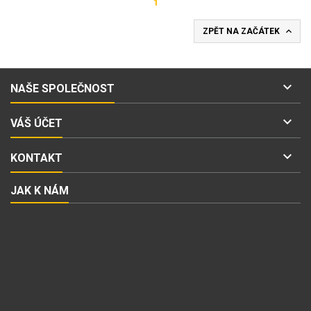
1

ZPĚT NA ZAČÁTEK

NAŠE SPOLEČNOST

VÁŠ ÚČET

KONTAKT
JAK K NÁM