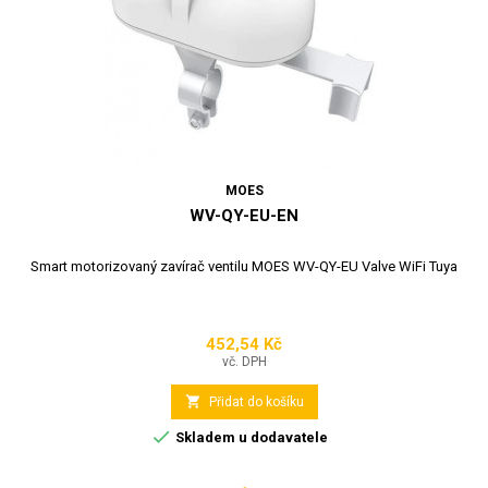
MOES
WV-QY-EU-EN
Smart motorizovaný zavírač ventilu MOES WV-QY-EU Valve WiFi Tuya
452,54 Kč
Cena
vč. DPH

Přidat do košíku

Skladem u dodavatele