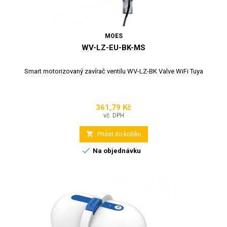
MOES
WV-LZ-EU-BK-MS
Smart motorizovaný zavírač ventilu WV-LZ-BK Valve WiFi Tuya
361,79 Kč
Cena
vč. DPH

Přidat do košíku

Na objednávku