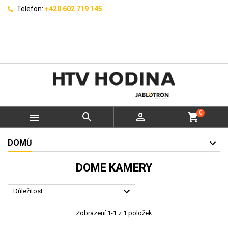
Telefon:
+420 602 719 145
0



shopping_cart
DOMŮ
DOME KAMERY

Důležitost
Zobrazení 1-1 z 1 položek