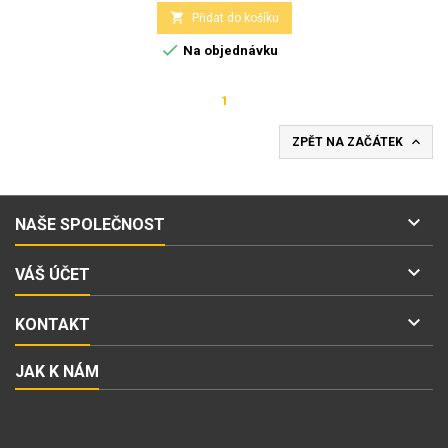

Přidat do košíku

Na objednávku
1

ZPĚT NA ZAČÁTEK

NAŠE SPOLEČNOST

VÁŠ ÚČET

KONTAKT
JAK K NÁM