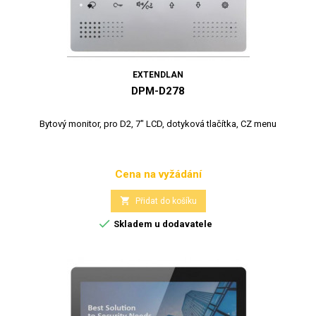
EXTENDLAN
DPM-D278
Bytový monitor, pro D2, 7" LCD, dotyková tlačítka, CZ menu
Cena na vyžádání
Cena

Přidat do košíku

Skladem u dodavatele