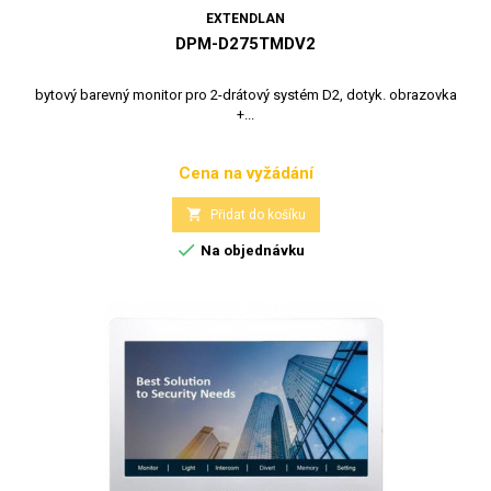
EXTENDLAN
DPM-D275TMDV2
bytový barevný monitor pro 2-drátový systém D2, dotyk. obrazovka
+...
Cena na vyžádání
Cena

Přidat do košíku

Na objednávku