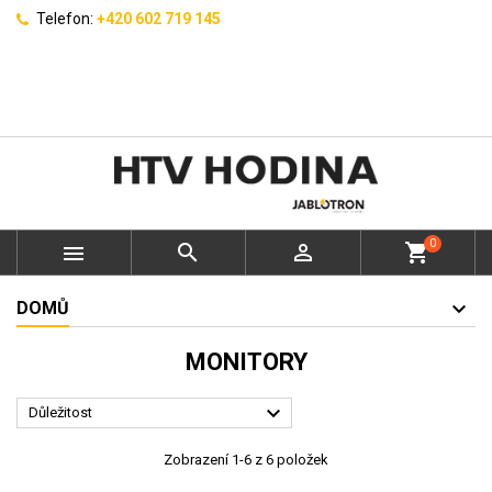
Telefon:
+420 602 719 145
0



shopping_cart
DOMŮ
MONITORY

Důležitost
Zobrazení 1-6 z 6 položek