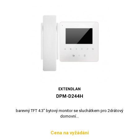
EXTENDLAN
DPM-D244H
barevný TFT 4.3" bytový monitor se sluchátkem pro 2drátový
domovní...
Cena na vyžádání
Cena