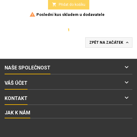

Přidat do košíku

Poslední kus skladem u dodavatele
1

ZPĚT NA ZAČÁTEK

NAŠE SPOLEČNOST

VÁŠ ÚČET

KONTAKT
JAK K NÁM