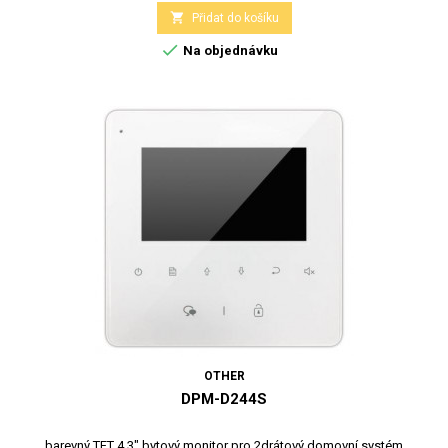

Přidat do košíku

Na objednávku
OTHER
DPM-D244S
barevný TFT 4.3" bytový monitor pro 2drátový domovní systém