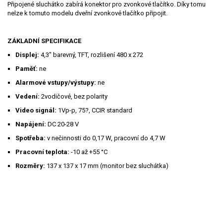
Připojené sluchátko zabírá konektor pro zvonkové tlačítko. Díky tomu
nelze k tomuto modelu dveřní zvonkové tlačítko připojit.
ZÁKLADNÍ SPECIFIKACE
Displej:
4,3" barevný, TFT, rozlišení 480 x 272
Paměť:
ne
Alarmové vstupy/výstupy:
ne
Vedení:
2vodičové, bez polarity
Video signál:
1Vp-p, 75?, CCIR standard
Napájení:
DC 20-28 V
Spotřeba:
v nečinnosti do 0,17 W, pracovní do 4,7 W
Pracovní teplota:
-10 až +55 °C
Rozměry:
137 x 137 x 17 mm (monitor bez sluchátka)