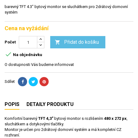
barevný TFT 4.3" bytový monitor se sluchátkem pro 2drátový domovní
systém
Cena na vyžádání
Přidat do košíku

Počet

Na objednávku
O dostupnosti Vás budeme informovat
Sdílet
POPIS
DETAILY PRODUKTU
Komfortní barevný
TFT 4,3"
bytový monitor s rozlišením
480 x 272 px
,
sluchátkem a dotykovými tlačítky.
Monitor je určen pro 2drátový domovní systém a má kompletní CZ
rozhraní.