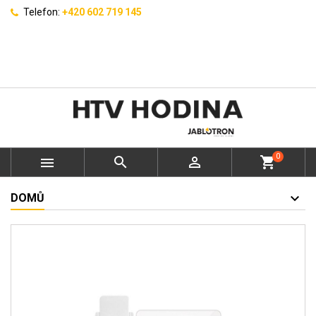
Telefon:
+420 602 719 145
0



shopping_cart
DOMŮ