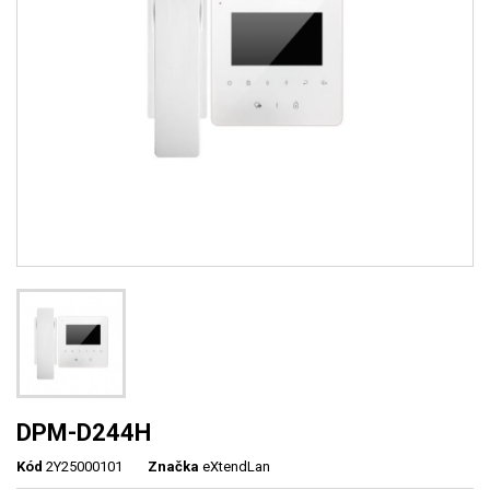
DPM-D244H
Kód
2Y25000101
Značka
eXtendLan