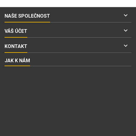

NAŠE SPOLEČNOST

VÁŠ ÚČET

KONTAKT
JAK K NÁM