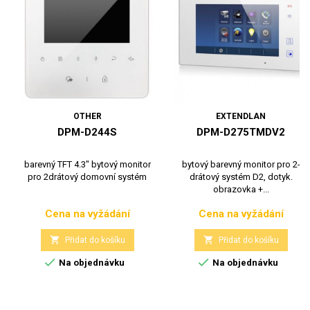
OTHER
EXTENDLAN
DPM-D244S
DPM-D275TMDV2
barevný TFT 4.3" bytový monitor
bytový barevný monitor pro 2-
pro 2drátový domovní systém
drátový systém D2, dotyk.
obrazovka +...
Cena na vyžádání
Cena na vyžádání
Cena
Cena


Přidat do košíku
Přidat do košíku


Na objednávku
Na objednávku