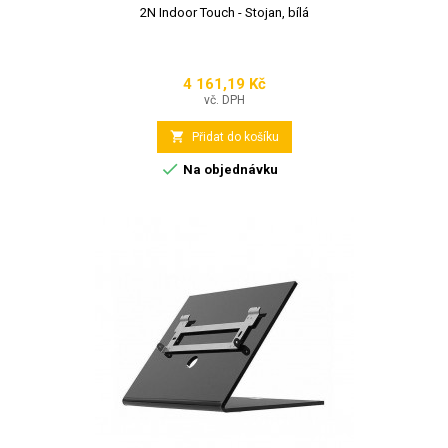
2N Indoor Touch - Stojan, bílá
4 161,19 Kč
Cena
vč. DPH

Přidat do košíku

Na objednávku