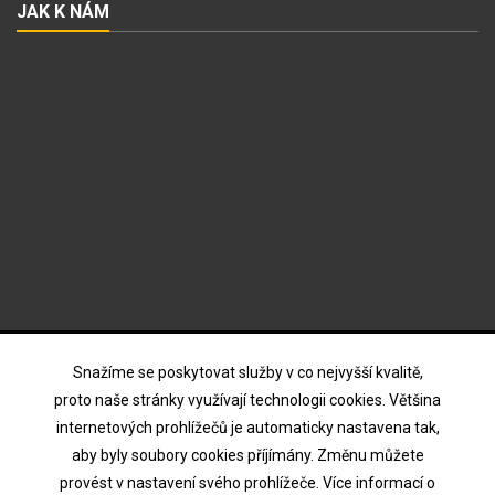
JAK K NÁM
ODBĚR NOVINEK
Snažíme se poskytovat služby v co nejvyšší kvalitě,
proto naše stránky využívají technologii cookies. Většina
internetových prohlížečů je automaticky nastavena tak,
Souhlasím s podmínkami a zásadami ochrany osobních
aby byly soubory cookies příjímány. Změnu můžete
údajů
provést v nastavení svého prohlížeče. Více informací o