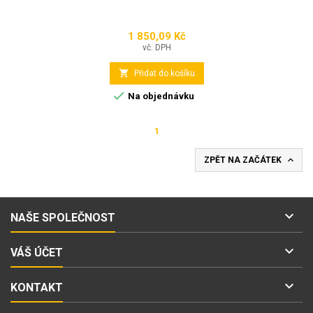
1 850,09 Kč
Cena
vč. DPH

Přidat do košíku

Na objednávku
1

ZPĚT NA ZAČÁTEK

NAŠE SPOLEČNOST

VÁŠ ÚČET

KONTAKT