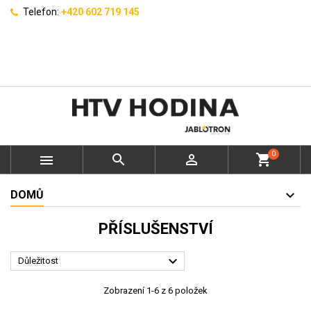
Telefon:
+420 602 719 145
0



shopping_cart
DOMŮ
PŘÍSLUŠENSTVÍ

Důležitost
Zobrazení 1-6 z 6 položek