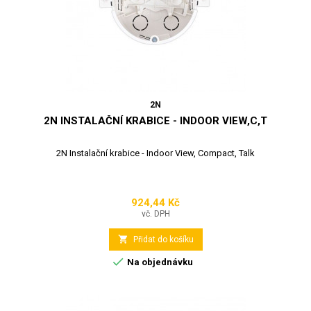
2N
2N INSTALAČNÍ KRABICE - INDOOR VIEW,C,T
2N Instalační krabice - Indoor View, Compact, Talk
924,44 Kč
Cena
vč. DPH

Přidat do košíku

Na objednávku