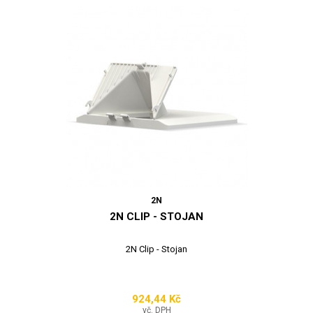
2N
2N CLIP - STOJAN
2N Clip - Stojan
924,44 Kč
Cena
vč. DPH