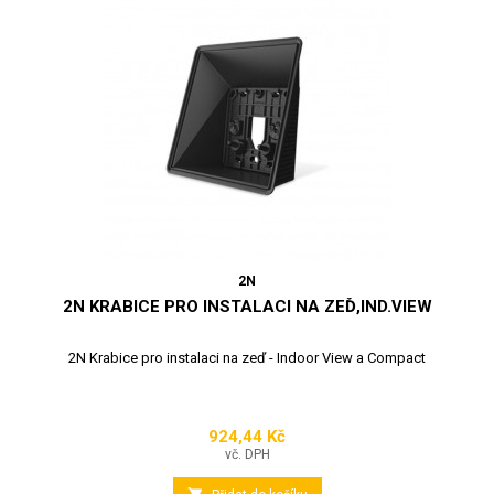
2N
2N KRABICE PRO INSTALACI NA ZEĎ,IND.VIEW
2N Krabice pro instalaci na zeď - Indoor View a Compact
924,44 Kč
Cena
vč. DPH