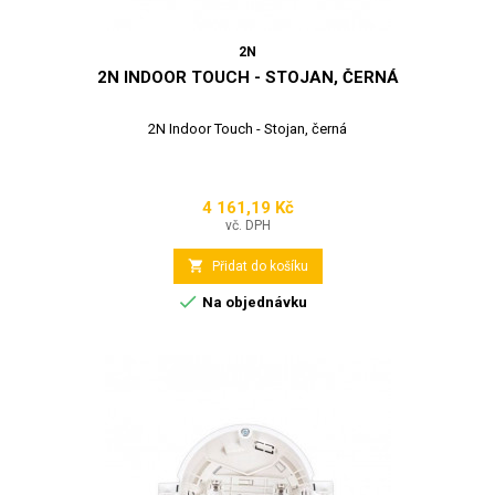
2N
2N INDOOR TOUCH - STOJAN, ČERNÁ
2N Indoor Touch - Stojan, černá
4 161,19 Kč
Cena
vč. DPH

Přidat do košíku

Na objednávku