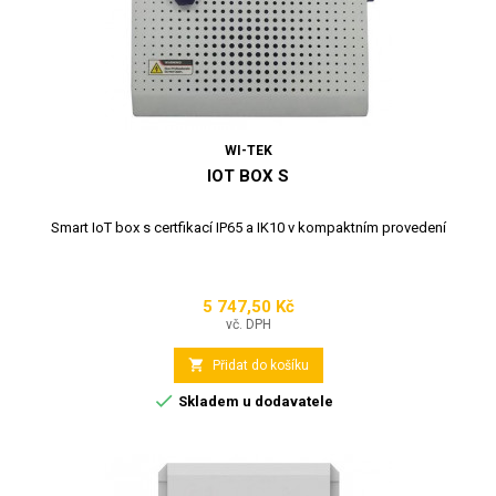
WI-TEK
IOT BOX S
Smart IoT box s certfikací IP65 a IK10 v kompaktním provedení
5 747,50 Kč
Cena
vč. DPH

Přidat do košíku

Skladem u dodavatele