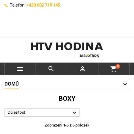
Telefon:
+420 602 719 145
0



shopping_cart
DOMŮ
BOXY

Důležitost
Zobrazení 1-6 z 6 položek