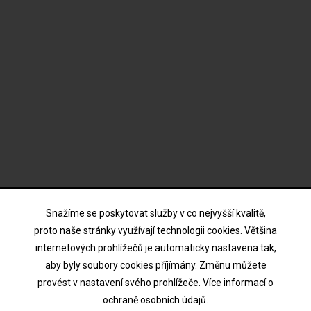
ODBĚR NOVINEK
Snažíme se poskytovat služby v co nejvyšší kvalitě,
proto naše stránky využívají technologii cookies. Většina
internetových prohlížečů je automaticky nastavena tak,
Souhlasím s podmínkami a zásadami ochrany osobních
aby byly soubory cookies příjímány. Změnu můžete
údajů
provést v nastavení svého prohlížeče. Více informací o
ochraně osobních údajů.