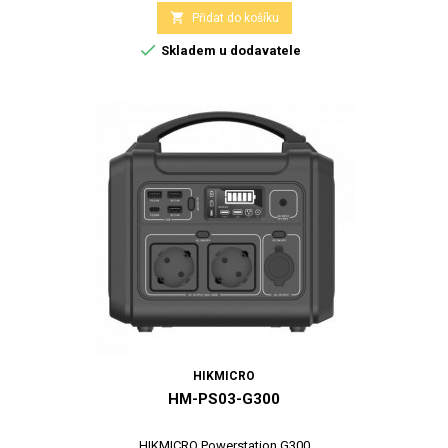

Přidat do košíku

Skladem u dodavatele
HIKMICRO
HM-PS03-G300
HIKMICRO Powerstation G300