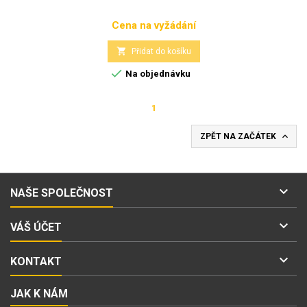
Cena na vyžádání
Cena

Přidat do košíku

Na objednávku
1

ZPĚT NA ZAČÁTEK

NAŠE SPOLEČNOST

VÁŠ ÚČET

KONTAKT
JAK K NÁM