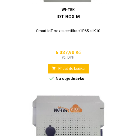
WI-TEK
IOT BOX M
Smart IoT box s certfikací IP65 a IK10
6 037,90 Kč
Cena
vč. DPH

Přidat do košíku

Na objednávku