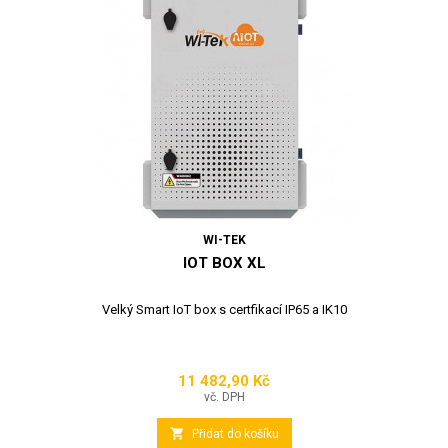
WI-TEK
IOT BOX XL
Velký Smart IoT box s certfikací IP65 a IK10
11 482,90 Kč
Cena
vč. DPH

Přidat do košíku