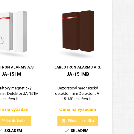
TRON ALARMS A.S.
JABLOTRON ALARMS A.S.
JA-151M
JA-151MB
rátový magnetický
Bezdrátový magnetický
 mini Detektor JA-151M
detektor mini Detektor JA-
je určen k...
151MB je určen k...
a na vyžádání
Cena na vyžádání
Cena
Cena

Přidat do košíku
Přidat do košíku


SKLADEM
SKLADEM