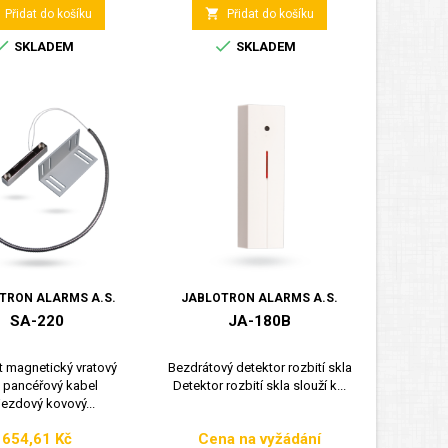

Přidat do košíku
Přidat do košíku


SKLADEM
SKLADEM
TRON ALARMS A.S.
JABLOTRON ALARMS A.S.
SA-220
JA-180B
t magnetický vratový
Bezdrátový detektor rozbití skla
. pancéřový kabel
Detektor rozbití skla slouží k...
jezdový kovový...
654,61 Kč
Cena na vyžádání
Cena
Cena