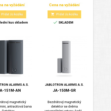
a na vyžádání
Cena na vyžádání
Cena
Cena

Přidat do košíku
Přidat do košíku

ední kus skladem
SKLADEM
TRON ALARMS A.S.
JABLOTRON ALARMS A.S.
A-151M-AN
JA-150M-GR
rátový magnetický
Bezdrátový magnetický
mini, antracitová barva
detektor se dvěma
Detektor...
univerzálními vstupy, šedá...