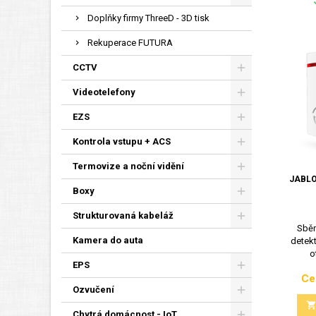
Doplňky firmy ThreeD - 3D tisk
Rekuperace FUTURA
CCTV
Videotelefony
EZS
Kontrola vstupu + ACS
Termovize a noční vidění
JABLO
Boxy
Strukturovaná kabeláž
Sběr
Kamera do auta
detekt
o
EPS
Ce
Ozvučení
Chytrá domácnost - IoT