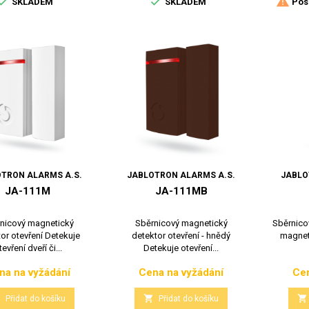



SKLADEM
SKLADEM
Posl
TRON ALARMS A.S.
JABLOTRON ALARMS A.S.
JABLO
JA-111M
JA-111MB
nicový magnetický
Sběrnicový magnetický
Sběrnico
or otevření Detekuje
detektor otevření - hnědý
magnet
tevření dveří či...
Detekuje otevření...
na na vyžádání
Cena na vyžádání
Cen
Cena
Cena



Přidat do košíku
Přidat do košíku