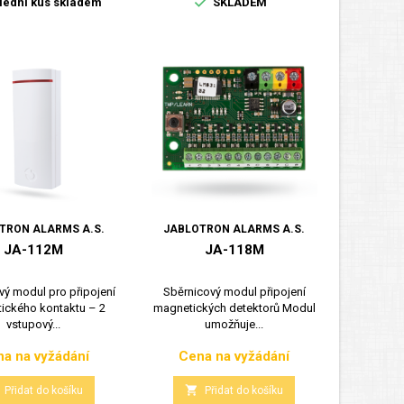

ední kus skladem
SKLADEM
TRON ALARMS A.S.
JABLOTRON ALARMS A.S.
JA-112M
JA-118M
vý modul pro připojení
Sběrnicový modul připojení
ického kontaktu – 2
magnetických detektorů Modul
vstupový...
umožňuje...
a na vyžádání
Cena na vyžádání
Cena
Cena

Přidat do košíku
Přidat do košíku