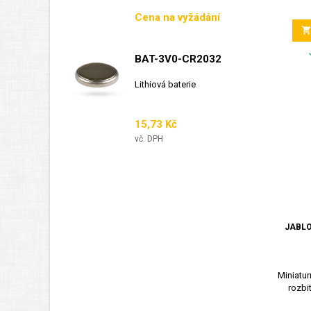
sběrnicový detektor...
Cena
Cena na vyžádání
BAT-3V0-CR2032
Lithiová baterie
Cena
15,73 Kč
vč. DPH
JABLO
Miniatur
rozbi