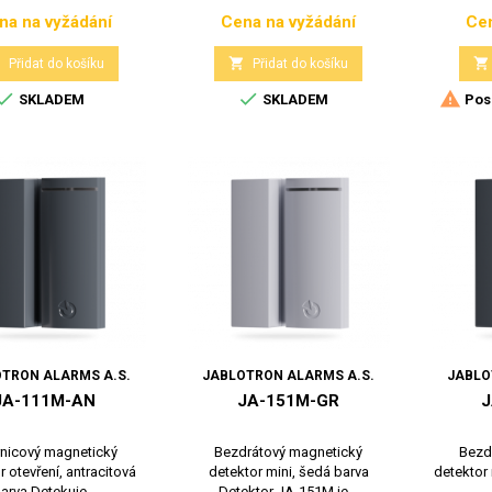
na na vyžádání
Cena na vyžádání
Cen
Cena
Cena



Přidat do košíku
Přidat do košíku



SKLADEM
SKLADEM
Posl
TRON ALARMS A.S.
JABLOTRON ALARMS A.S.
JABLO
JA-111M-AN
JA-151M-GR
J
nicový magnetický
Bezdrátový magnetický
Bezd
r otevření, antracitová
detektor mini, šedá barva
detektor 
arva Detekuje...
Detektor JA-151M je...