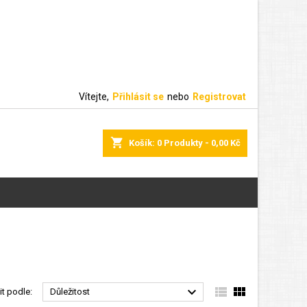
Vítejte,
Přihlásit se
nebo
Registrovat
shopping_cart
Košík:
0
Produkty - 0,00 Kč



it podle:
Důležitost