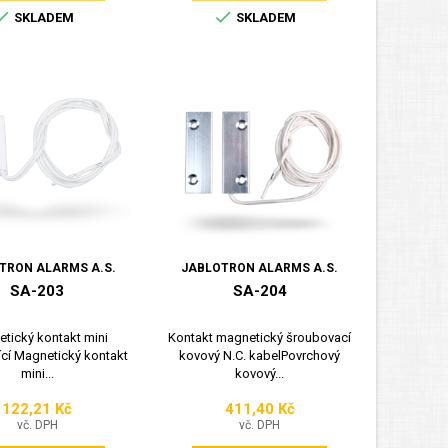


SKLADEM
SKLADEM
TRON ALARMS A.S.
JABLOTRON ALARMS A.S.
SA-203
SA-204
tický kontakt mini
Kontakt magnetický šroubovací
cí Magnetický kontakt
kovový N.C. kabelPovrchový
mini...
kovový...
122,21 Kč
411,40 Kč
Cena
Cena
vč. DPH
vč. DPH