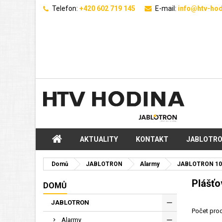
Telefon:
+420 602 719 145
E-mail:
info@htv-hod
AKTUALITY
KONTAKT
JABLOTR
Domů
JABLOTRON
Alarmy
JABLOTRON 10
Plášťo
DOMŮ
JABLOTRON
Počet prod
Alarmy