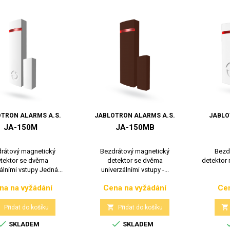
TRON ALARMS A.S.
JABLOTRON ALARMS A.S.
JABLO
JA-150M
JA-150MB
rátový magnetický
Bezdrátový magnetický
Bezd
tektor se dvěma
detektor se dvěma
detektor
álními vstupy Jedná...
univerzálními vstupy -...
na na vyžádání
Cena na vyžádání
Cen
Cena
Cena



Přidat do košíku
Přidat do košíku


SKLADEM
SKLADEM