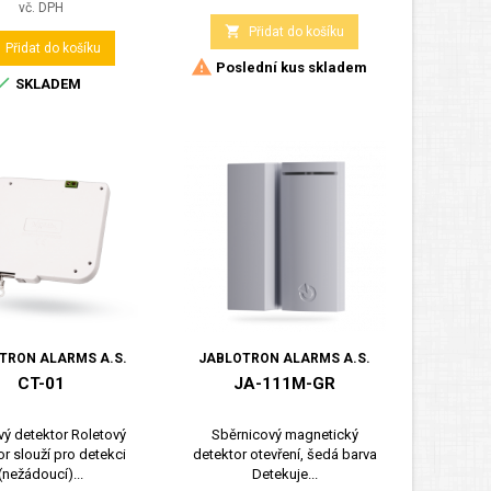
vč. DPH

Přidat do košíku
Přidat do košíku

Poslední kus skladem

SKLADEM
TRON ALARMS A.S.
JABLOTRON ALARMS A.S.
CT-01
JA-111M-GR
vý detektor Roletový
Sběrnicový magnetický
r slouží pro detekci
detektor otevření, šedá barva
(nežádoucí)...
Detekuje...