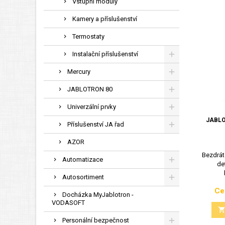
Vstupní moduly
Kamery a příslušenství
Termostaty
Instalační příslušenství
Mercury
JABLOTRON 80
Univerzální prvky
JABLO
Příslušenství JA řad
AZOR
Bezdrát
Automatizace
de
Autosortiment
Ce
Docházka MyJablotron -
VODASOFT
Personální bezpečnost