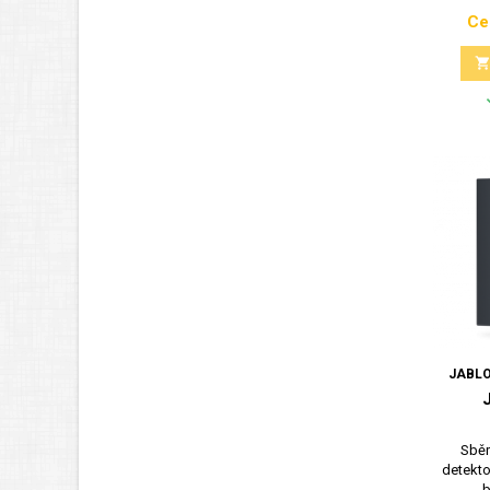
Ce
JABLO
Sběr
detekto
b