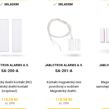


SKLADEM
SKLADEM
TRON ALARMS A.S.
JABLOTRON ALARMS A.S.
JABLO
SA-200-A
SA-201-A
ký dveřní kontakt (NC)
Kontakt magnetický mini
Magne
tický dveřní kontakt
povrchový s vodičem
samolepí
(rozpínací).
Magnetický dveřní...
118,58 Kč
118,58 Kč
Cena
Cena
vč. DPH
vč. DPH