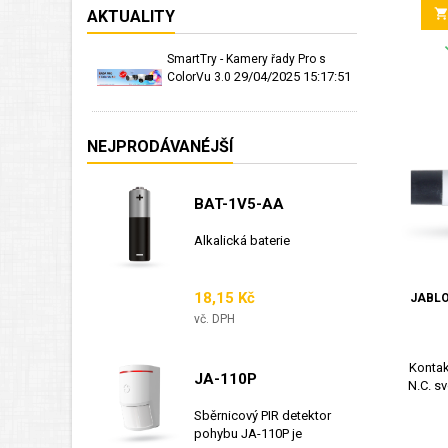
AKTUALITY
SmartTry - Kamery řady Pro s
29/04/2025 15:17:51
ColorVu 3.0
NEJPRODÁVANÉJŠÍ
BAT-1V5-AA
Alkalická baterie
Cena
18,15 Kč
JABLO
vč. DPH
Kontak
JA-110P
N.C. sv
Sběrnicový PIR detektor
pohybu JA-110P je