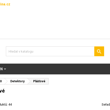
ina.cz

ON
0
Detektory
Plášťové
vé
uktů: 44
Seřad