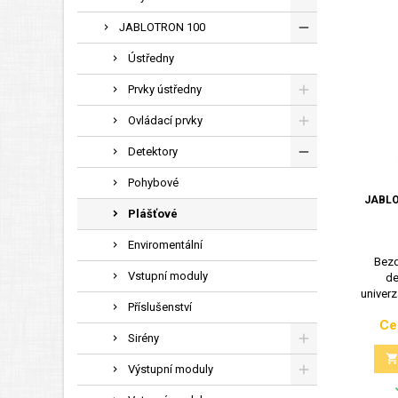
JABLOTRON 100
Ústředny
Prvky ústředny
Ovládací prvky
Detektory
Pohybové
JABLO
Plášťové
Enviromentální
Bezd
Vstupní moduly
de
univerz
Příslušenství
Ce
Sirény
Výstupní moduly