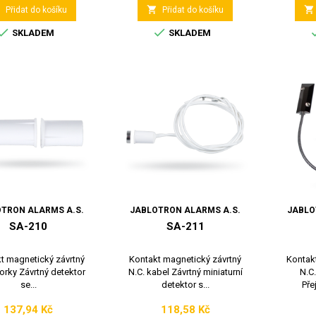



Přidat do košíku
Přidat do košíku


SKLADEM
SKLADEM
TRON ALARMS A.S.
JABLOTRON ALARMS A.S.
JABLO
SA-210
SA-211
t magnetický závrtný
Kontakt magnetický závrtný
Kontak
orky Závrtný detektor
N.C. kabel Závrtný miniaturní
N.C
se...
detektor s...
Pře
137,94 Kč
118,58 Kč
Cena
Cena