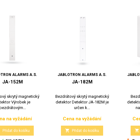
TRON ALARMS A.S.
JABLOTRON ALARMS A.S.
JABLO
JA-152M
JA-182M
ový skrytý magnetický
Bezdrátový skrytý magnetický
Bezd
tektor Výrobek je
detektor Detektor JA-182M je
detekt
bezdrátovým...
určen k...
na
na na vyžádání
Cena na vyžádání
Cen
Cena
Cena



Přidat do košíku
Přidat do košíku