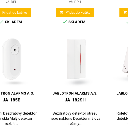
vč. DPH
vč. DPH



Přidat do košíku
Přidat do košíku


SKLADEM
SKLADEM
TRON ALARMS A.S.
JABLOTRON ALARMS A.S.
JABLO
JA-185B
JA-182SH
ní bezdrátový detektor
Bezdrátový detektor otřesu
Roleto
tí skla Malý detektor
nebo náklonu Detektor má dva
detekto
rozbití...
režimy...