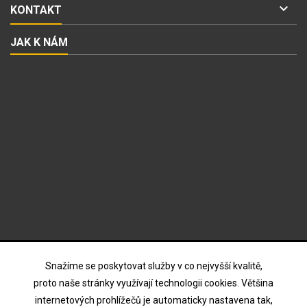

KONTAKT
JAK K NÁM
ODBĚR NOVINEK
Snažíme se poskytovat služby v co nejvyšší kvalitě,
proto naše stránky využívají technologii cookies. Většina
internetových prohlížečů je automaticky nastavena tak,
Souhlasím s podmínkami a zásadami ochrany osobních