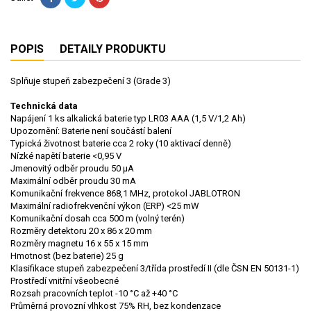
POPIS
DETAILY PRODUKTU
Splňuje stupeň zabezpečení 3 (Grade 3)
Technická data
Napájení
1 ks alkalická baterie typ LR03 AAA (1,5 V/1,2 Ah)
Upozornění: Baterie není součástí balení
Typická životnost baterie
cca 2 roky (10 aktivací denně)
Nízké napětí baterie
<0,95 V
Jmenovitý odběr proudu
50 μA
Maximální odběr proudu
30 mA
Komunikační frekvence
868,1 MHz, protokol JABLOTRON
Maximální radiofrekvenční výkon (ERP)
<25 mW
Komunikační dosah
cca 500 m (volný terén)
Rozměry detektoru
20 x 86 x 20 mm
Rozměry magnetu
16 x 55 x 15 mm
Hmotnost (bez baterie)
25 g
Klasifikace
stupeň zabezpečení 3/třída prostředí II (dle ČSN EN 50131-1)
Prostředí
vnitřní všeobecné
Rozsah pracovních teplot
-10 °C až +40 °C
Průměrná provozní vlhkost
75% RH, bez kondenzace