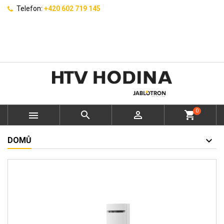
Telefon:
+420 602 719 145
0



shopping_cart
DOMŮ