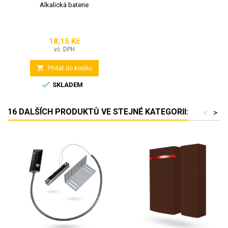
Alkalická baterie
18,15 Kč
Cena
vč. DPH

Přidat do košíku

SKLADEM
16 DALŠÍCH PRODUKTŮ VE STEJNÉ KATEGORII:
<
>