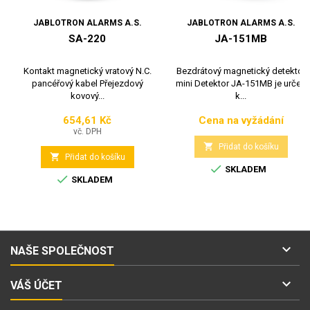
JABLOTRON ALARMS A.S.
JABLOTRON ALARMS A.S.
SA-220
JA-151MB
Kontakt magnetický vratový N.C.
Bezdrátový magnetický detektor
pancéřový kabel Přejezdový
mini Detektor JA-151MB je určen
kovový...
k...
654,61 Kč
Cena na vyžádání
Cena
Cena
vč. DPH

Přidat do košíku

Přidat do košíku

SKLADEM

SKLADEM

NAŠE SPOLEČNOST

VÁŠ ÚČET