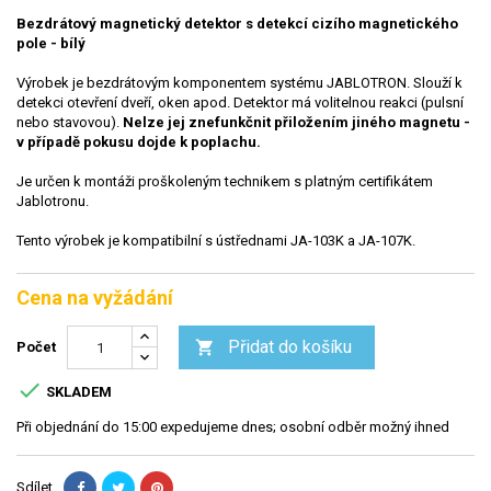
Bezdrátový magnetický detektor s detekcí cizího magnetického
pole - bílý
Výrobek je bezdrátovým komponentem systému JABLOTRON. Slouží k
detekci otevření dveří, oken apod. Detektor má volitelnou reakci (pulsní
nebo stavovou).
Nelze jej znefunkčnit přiložením jiného magnetu -
v případě pokusu dojde k poplachu.
Je určen k montáži proškoleným technikem s platným certifikátem
Jablotronu.
Tento výrobek je kompatibilní s ústřednami JA-103K a JA-107K.
Cena na vyžádání
Přidat do košíku

Počet

SKLADEM
Při objednání do 15:00 expedujeme dnes; osobní odběr možný ihned
Sdílet