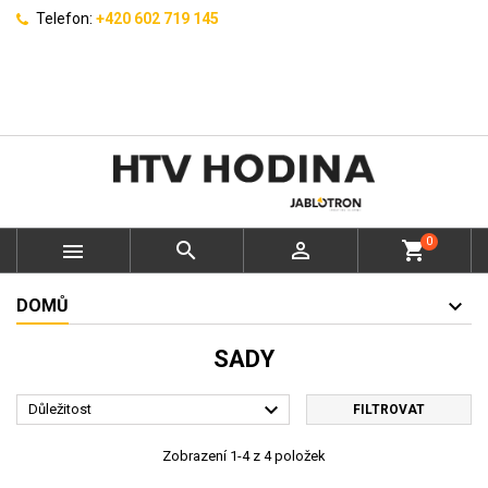
Telefon:
+420 602 719 145
0



shopping_cart
DOMŮ
SADY

Důležitost
FILTROVAT
Zobrazení 1-4 z 4 položek