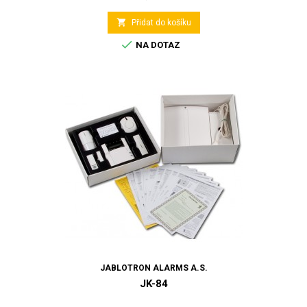

Přidat do košíku

NA DOTAZ
JABLOTRON ALARMS A.S.
JK-84