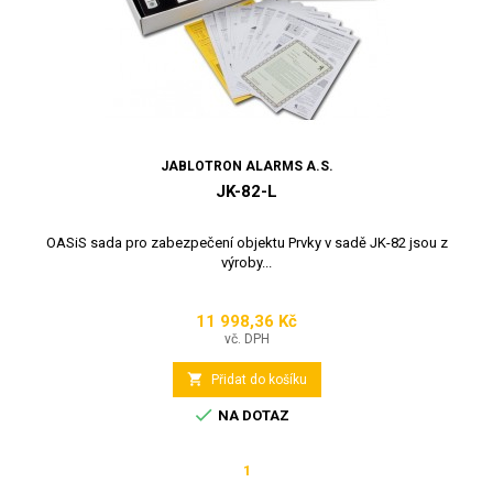
JABLOTRON ALARMS A.S.
JK-82-L
OASiS sada pro zabezpečení objektu Prvky v sadě JK-82 jsou z
výroby...
11 998,36 Kč
Cena
vč. DPH

Přidat do košíku

NA DOTAZ
1