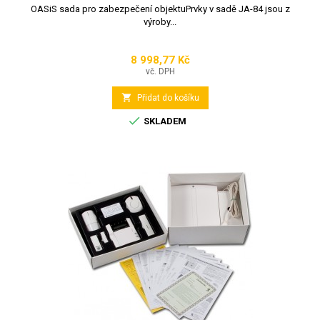
OASiS sada pro zabezpečení objektuPrvky v sadě JA-84 jsou z
výroby...
8 998,77 Kč
Cena
vč. DPH

Přidat do košíku

SKLADEM