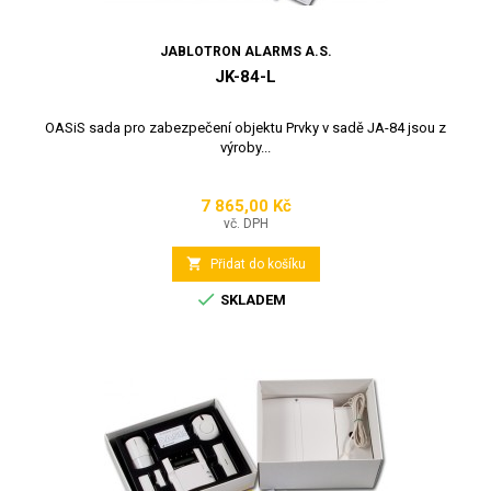
JABLOTRON ALARMS A.S.
JK-84-L
OASiS sada pro zabezpečení objektu Prvky v sadě JA-84 jsou z
výroby...
7 865,00 Kč
Cena
vč. DPH

Přidat do košíku

SKLADEM