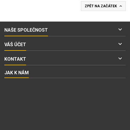

ZPĚT NA ZAČÁTEK

NAŠE SPOLEČNOST

VÁŠ ÚČET

KONTAKT
JAK K NÁM