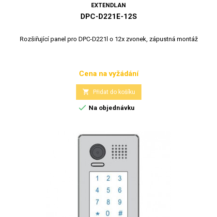
EXTENDLAN
DPC-D221E-12S
Rozšiřující panel pro DPC-D221l o 12x zvonek, zápustná montáž
Cena na vyžádání
Cena

Přidat do košíku

Na objednávku