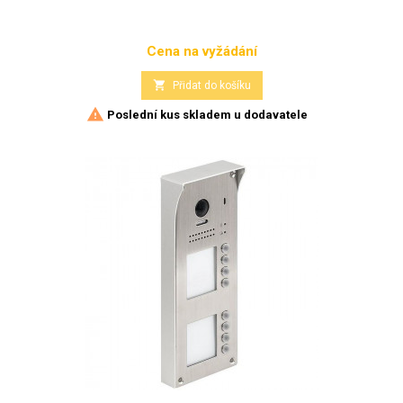
Cena na vyžádání
Cena

Přidat do košíku

Poslední kus skladem u dodavatele