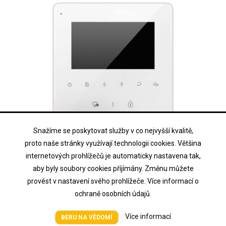
Snažíme se poskytovat služby v co nejvyšší kvalitě,
OTHER
proto naše stránky využívají technologii cookies. Většina
DPM-D244S
internetových prohlížečů je automaticky nastavena tak,
aby byly soubory cookies příjímány. Změnu můžete
barevný TFT 4.3" bytový monitor pro 2drátový domovní systém
provést v nastavení svého prohlížeče. Více informací o
ochraně osobních údajů.
Cena na vyžádání
Cena
Více informací
BERU NA VĚDOMÍ