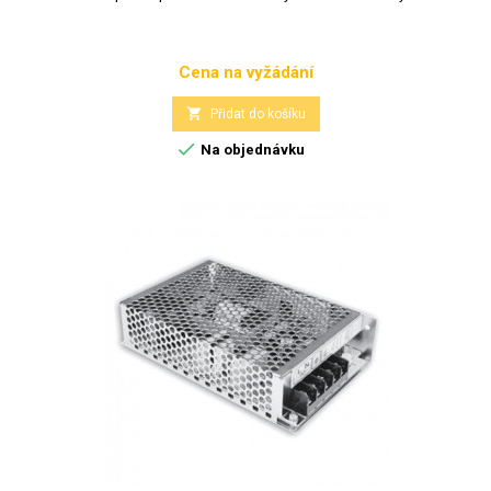
Cena na vyžádání
Cena

Přidat do košíku

Na objednávku