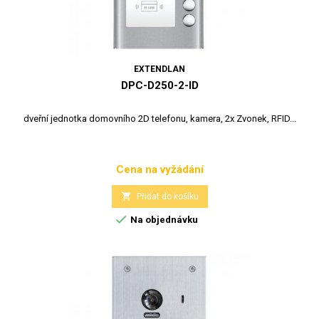
EXTENDLAN
DPC-D250-2-ID
dveřní jednotka domovního 2D telefonu, kamera, 2x Zvonek, RFID...
Cena na vyžádání
Cena

Přidat do košíku

Na objednávku