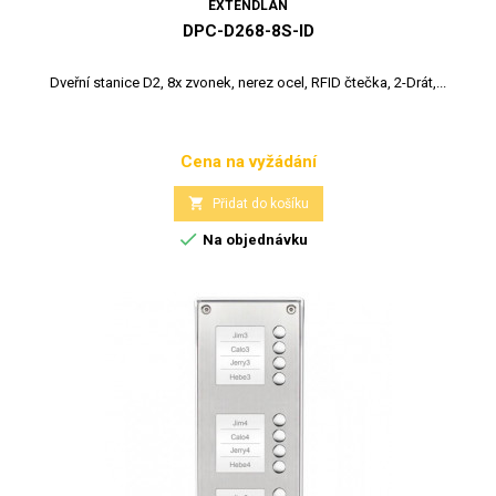
EXTENDLAN
DPC-D268-8S-ID
Dveřní stanice D2, 8x zvonek, nerez ocel, RFID čtečka, 2-Drát,...
Cena na vyžádání
Cena

Přidat do košíku

Na objednávku