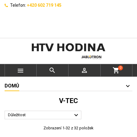
Telefon:
+420 602 719 145
0



shopping_cart
DOMŮ
V-TEC

Důležitost
Zobrazení 1-32 z 32 položek