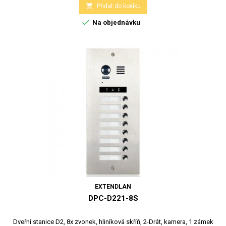

Přidat do košíku

Na objednávku
EXTENDLAN
DPC-D221-8S
Dveřní stanice D2, 8x zvonek, hliníková skříň, 2-Drát, kamera, 1 zámek