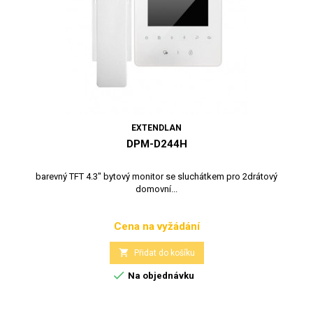
EXTENDLAN
DPM-D244H
barevný TFT 4.3" bytový monitor se sluchátkem pro 2drátový
domovní...
Cena na vyžádání
Cena

Přidat do košíku

Na objednávku