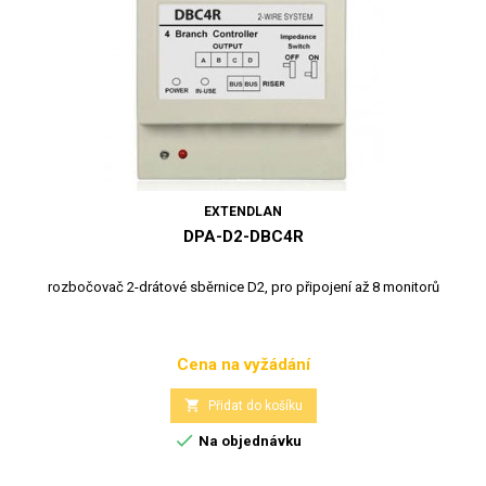
EXTENDLAN
DPA-D2-DBC4R
rozbočovač 2-drátové sběrnice D2, pro připojení až 8 monitorů
Cena na vyžádání
Cena

Přidat do košíku

Na objednávku