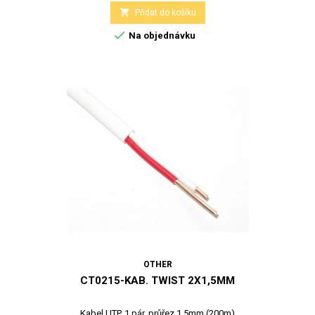

Přidat do košíku

Na objednávku
OTHER
CT0215-KAB. TWIST 2X1,5MM
Kabel UTP, 1 pár, průřez 1,5mm (200m)