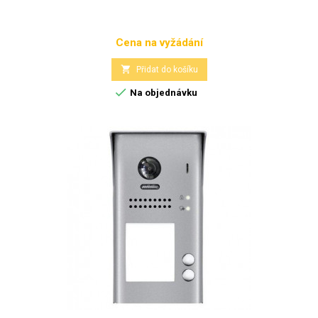
Cena na vyžádání
Cena

Přidat do košíku

Na objednávku