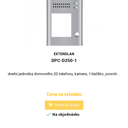
EXTENDLAN
DPC-D250-1
dveřní jednotka domovního 2D telefonu, kamera, 1 tlačítko, povrch....
Cena na vyžádání
Cena

Přidat do košíku

Na objednávku