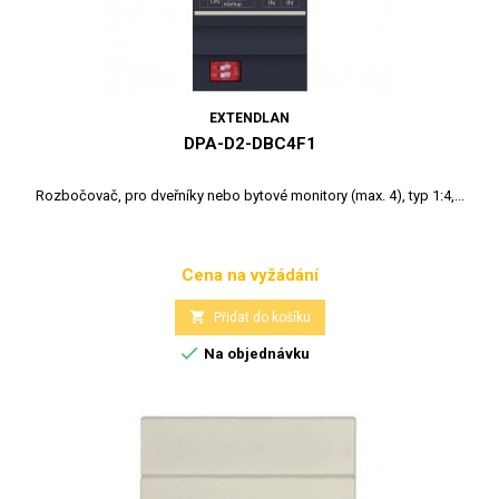
EXTENDLAN
DPA-D2-DBC4F1
Rozbočovač, pro dveřníky nebo bytové monitory (max. 4), typ 1:4,...
Cena na vyžádání
Cena

Přidat do košíku

Na objednávku