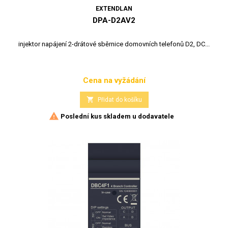
EXTENDLAN
DPA-D2AV2
injektor napájení 2-drátové sběrnice domovních telefonů D2, DC...
Cena na vyžádání
Cena

Přidat do košíku

Poslední kus skladem u dodavatele