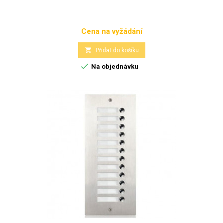
Cena na vyžádání
Cena

Přidat do košíku

Na objednávku