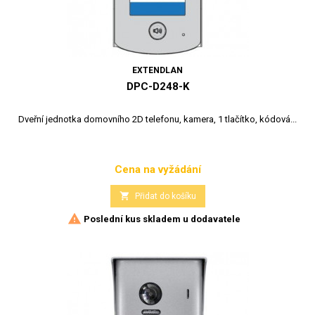
EXTENDLAN
DPC-D248-K
Dveřní jednotka domovního 2D telefonu, kamera, 1 tlačítko, kódová...
Cena na vyžádání
Cena

Přidat do košíku

Poslední kus skladem u dodavatele