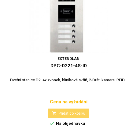
EXTENDLAN
DPC-D221-4S-ID
Dveřní stanice D2, 4x zvonek, hliníková skříň, 2-Drát, kamera, RFID...
Cena na vyžádání
Cena

Přidat do košíku

Na objednávku