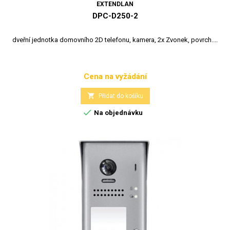
EXTENDLAN
DPC-D250-2
dveřní jednotka domovního 2D telefonu, kamera, 2x Zvonek, povrch....
Cena na vyžádání
Cena

Přidat do košíku

Na objednávku