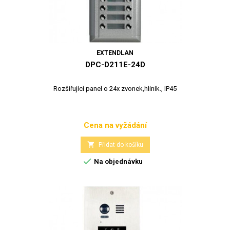
EXTENDLAN
DPC-D211E-24D
Rozšiřující panel o 24x zvonek,hliník., IP45
Cena na vyžádání
Cena

Přidat do košíku

Na objednávku