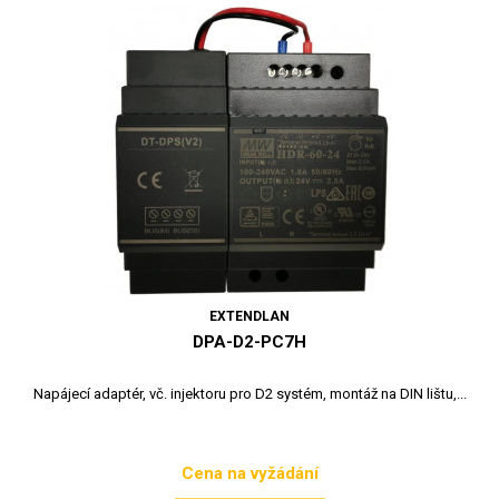
EXTENDLAN
DPA-D2-PC7H
Napájecí adaptér, vč. injektoru pro D2 systém, montáž na DIN lištu,...
Cena na vyžádání
Cena