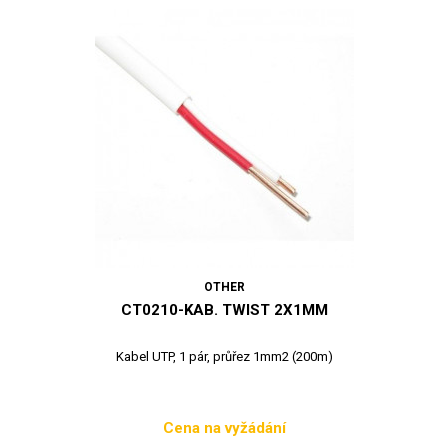
OTHER
CT0210-KAB. TWIST 2X1MM
Kabel UTP, 1 pár, průřez 1mm2 (200m)
Cena na vyžádání
Cena