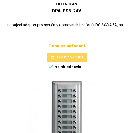
EXTENDLAN
DPA-PS5-24V
napájecí adaptér pro systémy domovních telefonů, DC 24V/4.5A, na...
Cena na vyžádání
Cena

Přidat do košíku

Na objednávku