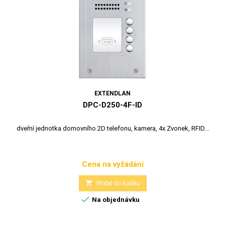
EXTENDLAN
DPC-D250-4F-ID
dveřní jednotka domovního 2D telefonu, kamera, 4x Zvonek, RFID...
Cena na vyžádání
Cena

Přidat do košíku

Na objednávku