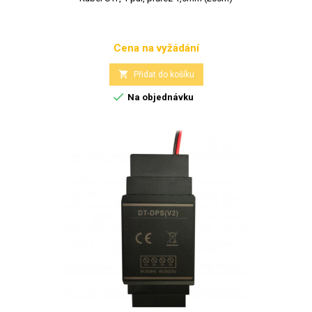
Cena na vyžádání
Cena

Přidat do košíku

Na objednávku