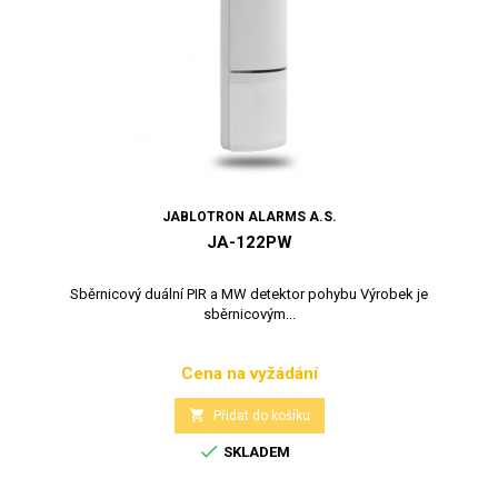
JABLOTRON ALARMS A.S.
JA-122PW
Sběrnicový duální PIR a MW detektor pohybu Výrobek je
sběrnicovým...
Cena na vyžádání
Cena

Přidat do košíku

SKLADEM