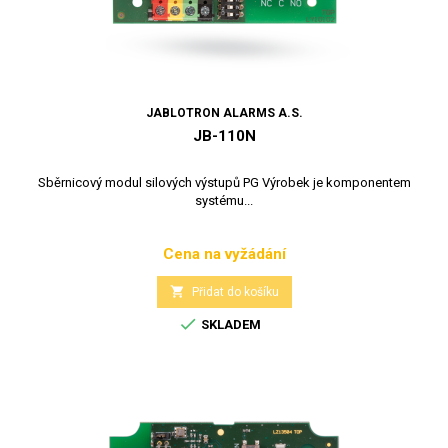
JABLOTRON ALARMS A.S.
JB-110N
Sběrnicový modul silových výstupů PG Výrobek je komponentem
systému...
Cena na vyžádání
Cena

Přidat do košíku

SKLADEM