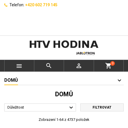
Telefon:
+420 602 719 145
0



shopping_cart
DOMŮ
DOMŮ

Důležitost
FILTROVAT
Zobrazení 1-64 z 4737 položek