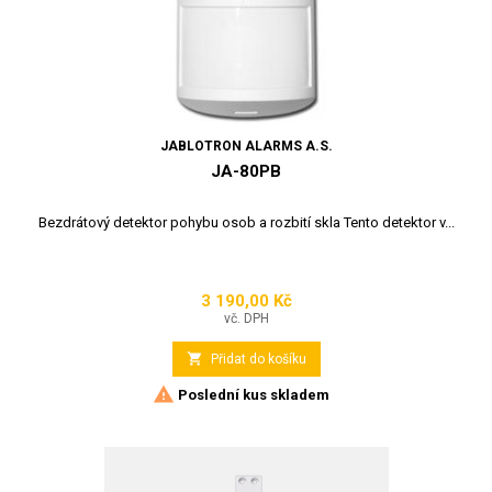
JABLOTRON ALARMS A.S.
JA-80PB
Bezdrátový detektor pohybu osob a rozbití skla Tento detektor v...
3 190,00 Kč
Cena
vč. DPH

Přidat do košíku

Poslední kus skladem