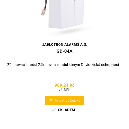
JABLOTRON ALARMS A.S.
GD-04A
Zálohovací modul Zálohovací modul kterým David získá schopnost...
969,21 Kč
Cena
vč. DPH

Přidat do košíku

SKLADEM