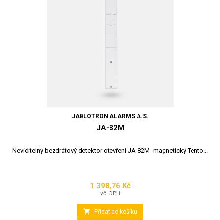
JABLOTRON ALARMS A.S.
JA-82M
Neviditelný bezdrátový detektor otevření JA-82M- magnetický Tento...
1 398,76 Kč
Cena
vč. DPH

Přidat do košíku