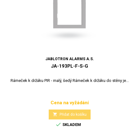
JABLOTRON ALARMS A.S.
JA-193PL-F-S-G
Rámeček k držáku PIR - malý, šedý Rámeček k držáku do stěny je...
Cena na vyžádání
Cena

Přidat do košíku

SKLADEM