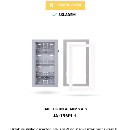

Přidat do košíku

SKLADEM
JABLOTRON ALARMS A.S.
JA-196PL-L
Držák duálního detektoru PIR a MW do stěny Držák byl navržen k...