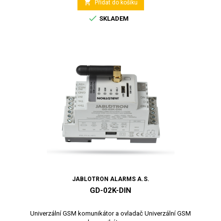

Přidat do košíku

SKLADEM
JABLOTRON ALARMS A.S.
GD-02K-DIN
Univerzální GSM komunikátor a ovladač Univerzální GSM