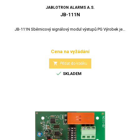
JABLOTRON ALARMS A.S.
JB-111N
JB-111N Sběrnicový signálový modul výstupů PG Výrobek je...
Cena na vyžádání
Cena

Přidat do košíku

SKLADEM