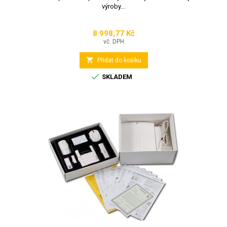
výroby...
8 998,77 Kč
Cena
vč. DPH

Přidat do košíku

SKLADEM