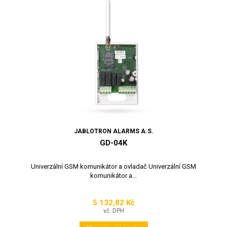
JABLOTRON ALARMS A.S.
GD-04K
Univerzální GSM komunikátor a ovladač Univerzální GSM
komunikátor a...
5 132,82 Kč
Cena
vč. DPH