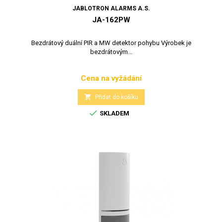
JABLOTRON ALARMS A.S.
JA-162PW
Bezdrátový duální PIR a MW detektor pohybu Výrobek je
bezdrátovým...
Cena na vyžádání
Cena

Přidat do košíku

SKLADEM