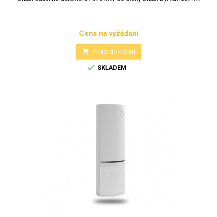
Cena na vyžádání
Cena

Přidat do košíku

SKLADEM