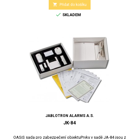

Přidat do košíku

SKLADEM
JABLOTRON ALARMS A.S.
JK-84
OASiS sada pro zabezpečení objektuPrvky v sadě JA-84 jsou z