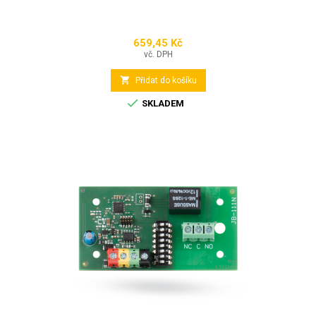
659,45 Kč
Cena
vč. DPH

Přidat do košíku

SKLADEM