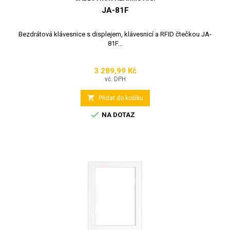
JA-81F
Bezdrátová klávesnice s displejem, klávesnicí a RFID čtečkou JA-
81F...
3 289,99 Kč
Cena
vč. DPH

Přidat do košíku

NA DOTAZ