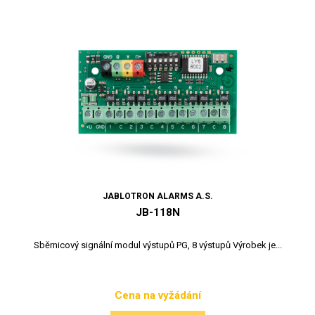
JABLOTRON ALARMS A.S.
JB-118N
Sběrnicový signální modul výstupů PG, 8 výstupů Výrobek je...
Cena na vyžádání
Cena