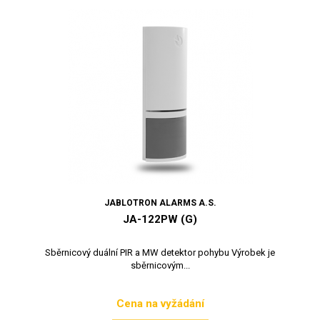
JABLOTRON ALARMS A.S.
JA-122PW (G)
Sběrnicový duální PIR a MW detektor pohybu Výrobek je
sběrnicovým...
Cena na vyžádání
Cena