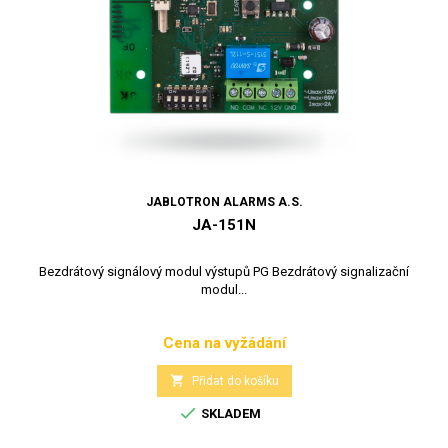
JABLOTRON ALARMS A.S.
JA-151N
Bezdrátový signálový modul výstupů PG Bezdrátový signalizační
modul...
Cena na vyžádání
Cena

Přidat do košíku

SKLADEM