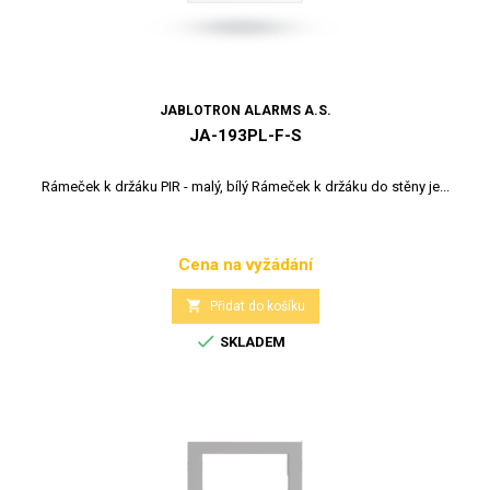
JABLOTRON ALARMS A.S.
JA-193PL-F-S
Rámeček k držáku PIR - malý, bílý Rámeček k držáku do stěny je...
Cena na vyžádání
Cena

Přidat do košíku

SKLADEM