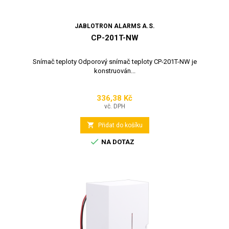
JABLOTRON ALARMS A.S.
CP-201T-NW
Snímač teploty Odporový snímač teploty CP-201T-NW je
konstruován...
336,38 Kč
Cena
vč. DPH

Přidat do košíku

NA DOTAZ