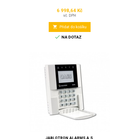
6 998,64 Kč
Cena
vč. DPH

Přidat do košíku

NA DOTAZ
JABLOTRON ALARMS A.S.