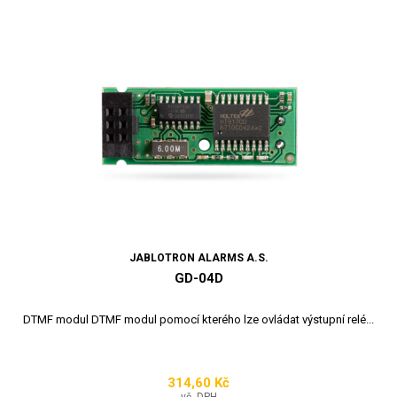
JABLOTRON ALARMS A.S.
GD-04D
DTMF modul DTMF modul pomocí kterého lze ovládat výstupní relé...
314,60 Kč
Cena
vč. DPH