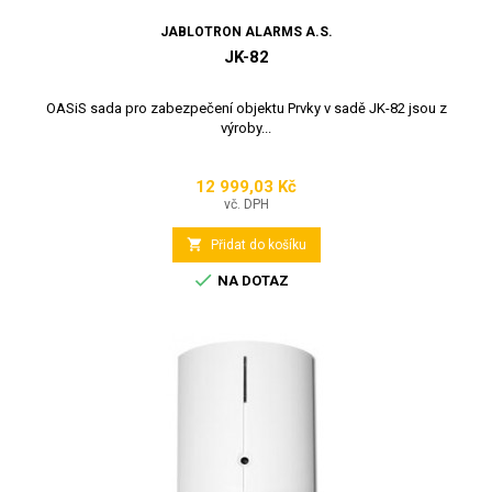
JABLOTRON ALARMS A.S.
JK-82
OASiS sada pro zabezpečení objektu Prvky v sadě JK-82 jsou z
výroby...
12 999,03 Kč
Cena
vč. DPH

Přidat do košíku

NA DOTAZ