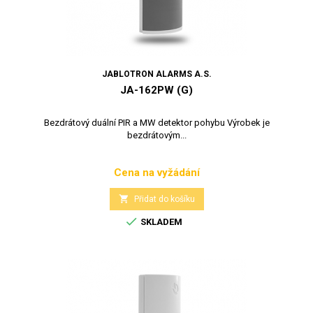
JABLOTRON ALARMS A.S.
JA-162PW (G)
Bezdrátový duální PIR a MW detektor pohybu Výrobek je
bezdrátovým...
Cena na vyžádání
Cena

Přidat do košíku

SKLADEM