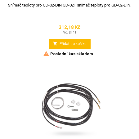
Snímač teploty pro GD-02-DIN GD-02T snímač teploty pro GD-02-DIN.
312,18 Kč
Cena
vč. DPH

Přidat do košíku

Poslední kus skladem