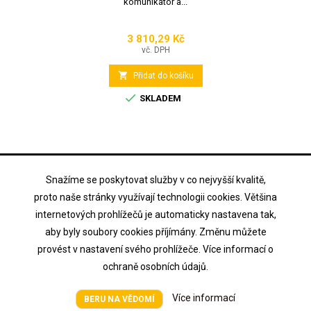
komunikátor a...
3 810,29 Kč
Cena
vč. DPH

Přidat do košíku

SKLADEM
Snažíme se poskytovat služby v co nejvyšší kvalitě,
proto naše stránky využívají technologii cookies. Většina
internetových prohlížečů je automaticky nastavena tak,
aby byly soubory cookies příjímány. Změnu můžete
provést v nastavení svého prohlížeče. Více informací o
ochraně osobních údajů.
Více informací
BERU NA VĚDOMÍ