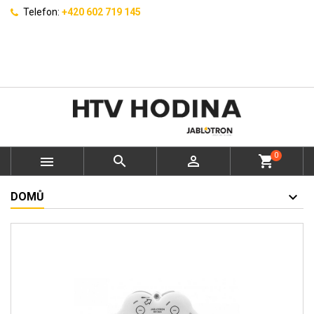
Telefon:
+420 602 719 145
0



shopping_cart
DOMŮ