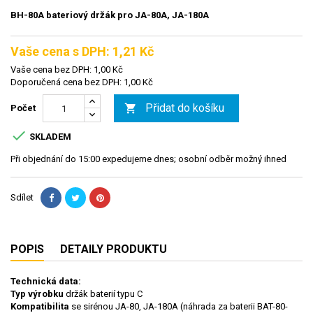
BH-80A bateriový držák pro JA-80A, JA-180A
Vaše cena s DPH: 1,21 Kč
Vaše cena bez DPH: 1,00 Kč
Doporučená cena bez DPH: 1,00 Kč
Přidat do košíku

Počet

SKLADEM
Při objednání do 15:00 expedujeme dnes; osobní odběr možný ihned
Sdílet
POPIS
DETAILY PRODUKTU
Technická data:
Typ výrobku
držák baterií typu C
Kompatibilita
se sirénou JA-80, JA-180A (náhrada za baterii BAT-80-