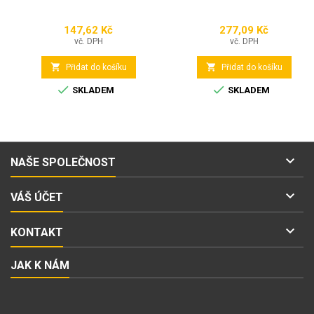
147,62 Kč
277,09 Kč
Cena
Cena
vč. DPH
vč. DPH


Přidat do košíku
Přidat do košíku


SKLADEM
SKLADEM

NAŠE SPOLEČNOST

VÁŠ ÚČET

KONTAKT
JAK K NÁM