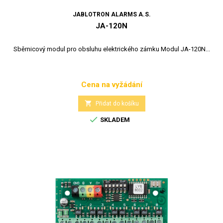
JABLOTRON ALARMS A.S.
JA-120N
Sběrnicový modul pro obsluhu elektrického zámku Modul JA-120N...
Cena na vyžádání
Cena

Přidat do košíku

SKLADEM