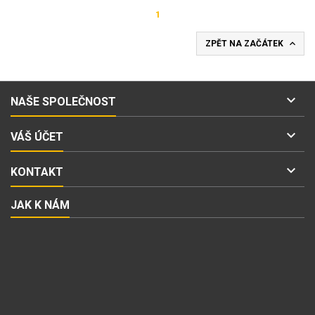
1

ZPĚT NA ZAČÁTEK

NAŠE SPOLEČNOST

VÁŠ ÚČET

KONTAKT
JAK K NÁM