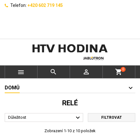
Telefon:
+420 602 719 145
0



shopping_cart
DOMŮ
RELÉ

Důležitost
FILTROVAT
Zobrazení 1-10 z 10 položek