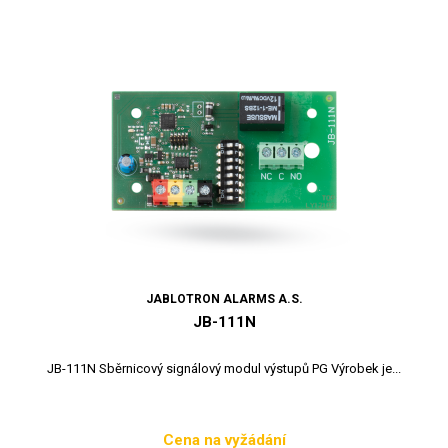
JABLOTRON ALARMS A.S.
JB-111N
JB-111N Sběrnicový signálový modul výstupů PG Výrobek je...
Cena na vyžádání
Cena