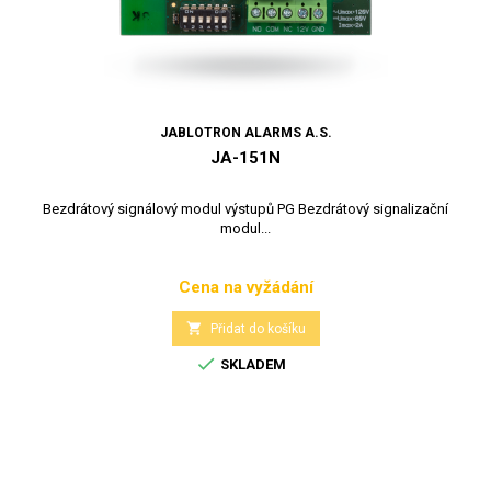
JABLOTRON ALARMS A.S.
JA-151N
Bezdrátový signálový modul výstupů PG Bezdrátový signalizační
modul...
Cena na vyžádání
Cena

Přidat do košíku

SKLADEM