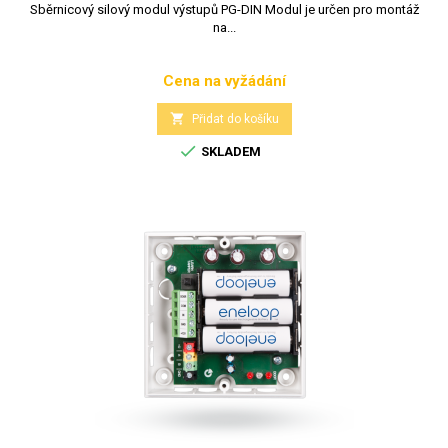
Sběrnicový silový modul výstupů PG-DIN Modul je určen pro montáž
na...
Cena na vyžádání
Cena

Přidat do košíku

SKLADEM