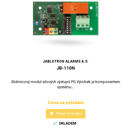
JABLOTRON ALARMS A.S.
JB-110N
Sběrnicový modul silových výstupů PG Výrobek je komponentem
systému...
Cena na vyžádání
Cena

Přidat do košíku

SKLADEM