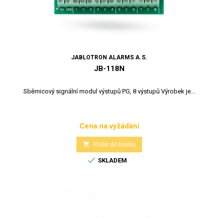
JABLOTRON ALARMS A.S.
JB-118N
Sběrnicový signální modul výstupů PG, 8 výstupů Výrobek je...
Cena na vyžádání
Cena

Přidat do košíku

SKLADEM