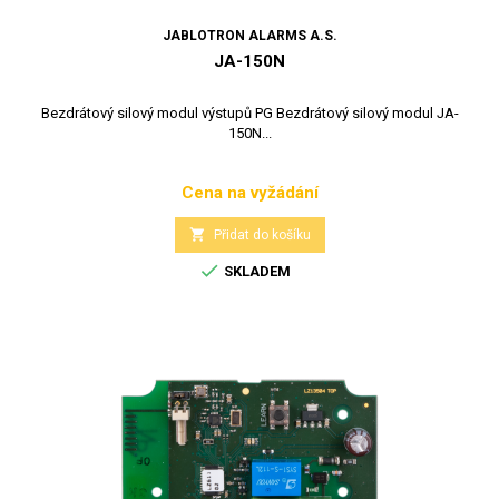
JABLOTRON ALARMS A.S.
JA-150N
Bezdrátový silový modul výstupů PG Bezdrátový silový modul JA-
150N...
Cena na vyžádání
Cena

Přidat do košíku

SKLADEM