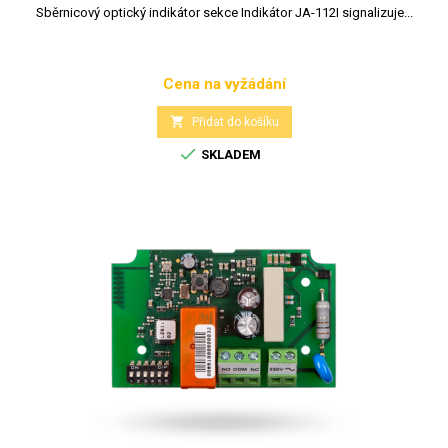
Sběrnicový optický indikátor sekce Indikátor JA-112I signalizuje...
Cena na vyžádání
Cena

Přidat do košíku

SKLADEM