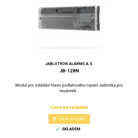
JABLOTRON ALARMS A.S.
JB-128N
Modul pro ovládání hlavic podlahového topení Jednotka pro
nezávislé...
Cena na vyžádání
Cena

Přidat do košíku

SKLADEM