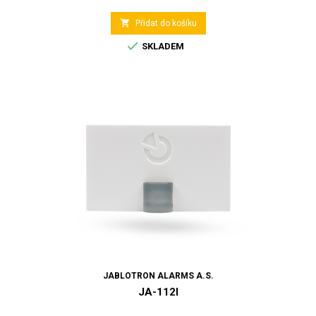

Přidat do košíku

SKLADEM
JABLOTRON ALARMS A.S.
JA-112I